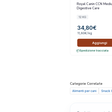
Royal Canin CCN Medi
Digestive Care
12 KG
34,80
€
11,60
€
/kg
Aggiungi
Spedizione tracciata
Categorie Correlate
Alimenti per cani
Snack 