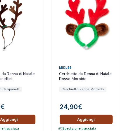
MIDLEE
o da Renna di Natale
Cerchietto da Renna di Natale
nellini
Rosso Morbido
n Campanelli
Cerchietto Renna Morbido
0
€
24,90
€
Aggiungi
Aggiungi
ne tracciata
Spedizione tracciata