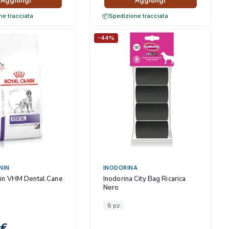
Aggiungi
Aggiungi
ne tracciata
Spedizione tracciata
-44%
NIN
INODORINA
in VHM Dental Cane
Inodorina City Bag Ricarica
Nero
8 pz
2
€