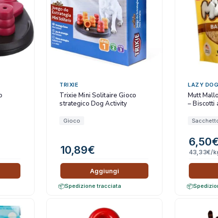
CLIFFI CAT POPS
Dog&Dog
Julius K9
MSD Animal Health
BWild
Whimzees
TRIXIE
LAZY DOG
o
Trixie Mini Solitaire Gioco
Mutt Mall
Flamingo Pet Products
strategico Dog Activity
– Biscotti
Seresto
Gioco
Sacchett
Bark Appeal Pet Product
6,50
Exspot
10,89
€
43,33
€
/k
Aggiungi
Spedizione tracciata
Spedizio