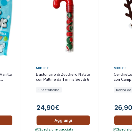
MIDLEE
MIDLEE
Vanilla
Bastoncino di Zucchero Natale
Cerchiett
w
con Palline da Tennis Set di 6
con Campa
1 Bastoncino
Renna co
24,90
€
26,9
Aggiungi
Spedizione tracciata
Spedizio