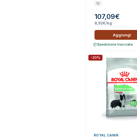
12
107,09
€
8,92
€
/kg
Aggiungi
Spedizione tracciata
-20%
ROYAL CANIN