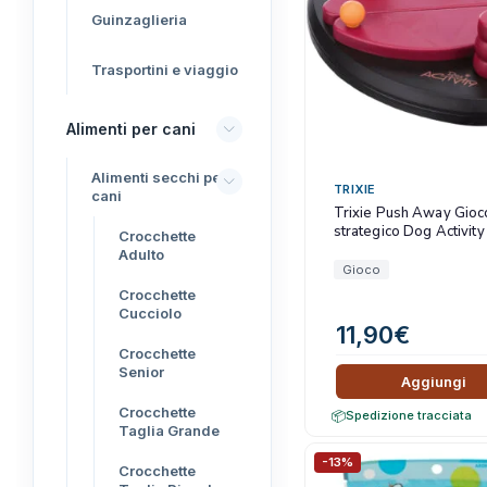
Guinzaglieria
TRIBAL
Unica Gemma
Trasportini e viaggio
TRIXIE
Beaphar
Alimenti per cani
MIDLEE
Alimenti secchi per
TropiClean
TRIXIE
cani
Trixie Push Away Gioc
Gemon
strategico Dog Activity
Crocchette
AlanDog
Adulto
Gioco
Hill's
Crocchette
Cucciolo
Advantix
11,90
€
Crocchette
Senior
Aggiungi
Crocchette
Spedizione tracciata
Taglia Grande
-13%
Crocchette