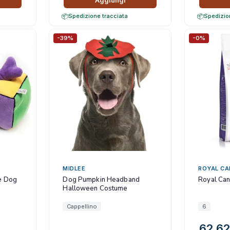
Aggiungi
Spedizione tracciata
Spedizio
-39%
-0%
MIDLEE
ROYAL CA
e Dog
Dog Pumpkin Headband
Royal Can
Halloween Costume
Cappellino
6
62,6