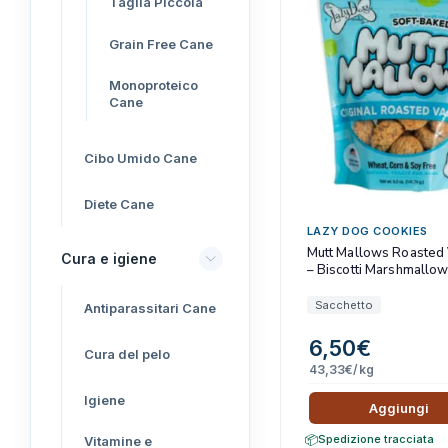
Taglia Piccola
Grain Free Cane
Monoproteico
Cane
Cibo Umido Cane
Diete Cane
LAZY DOG COOKIES
Mutt Mallows Roasted 
Cura e igiene
– Biscotti Marshmallo
Arrostiti
Sacchetto
Antiparassitari Cane
6,50
€
Cura del pelo
43,33
€
/kg
Igiene
Aggiungi
Spedizione tracciata
Vitamine e