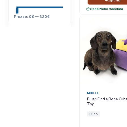
Aggiungi
Spedizione tracciata
P
P
Prezzo:
0€
—
320€
r
r
e
e
z
z
z
z
o
o
M
M
i
a
n
x
MIDLEE
Plush Find a Bone Cub
Toy
Cubo