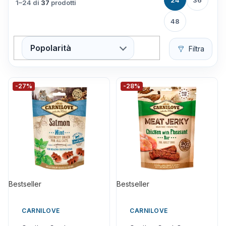
24
36
1–24 di
37
prodotti
48
Popolarità
Filtra
-27%
-28%
Bestseller
Bestseller
CARNILOVE
CARNILOVE