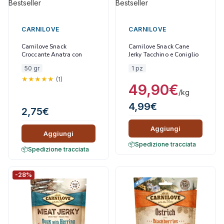
Bestseller
Bestseller
CARNILOVE
CARNILOVE
Carnilove Snack
Carnilove Snack Cane
Croccante Anatra con
Jerky Tacchino e Coniglio
Lamponi per Gatti
100 gr
50 gr
1 pz
(1)
49,90
€
/kg
4,99
€
2,75
€
Aggiungi
Aggiungi
Spedizione tracciata
Spedizione tracciata
-28%