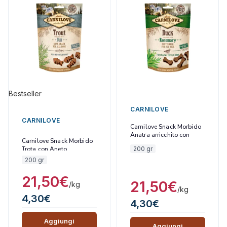
Bestseller
CARNILOVE
CARNILOVE
Carnilove Snack Morbido
Anatra arricchito con
Carnilove Snack Morbido
Rosmarino
200 gr
Trota con Aneto
200 gr
21,50
€
21,50
€
/kg
/kg
4,30
€
4,30
€
Aggiungi
Aggiungi