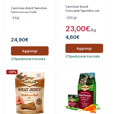
Carnilove Snack
Carnilove Adult Sensitive
Croccante Sgombro con
Salmone per Gatti
Lamponi
2 kg
200 gr
23,00
€
/kg
4,60
€
24,90
€
Aggiungi
Aggiungi
Spedizione tracciata
Spedizione tracciata
-28%