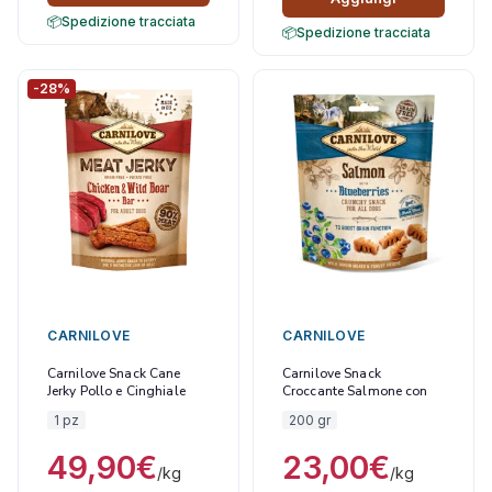
Spedizione tracciata
Spedizione tracciata
-28%
CARNILOVE
CARNILOVE
Carnilove Snack Cane
Carnilove Snack
Jerky Pollo e Cinghiale
Croccante Salmone con
100 gr
Mirtilli Blu
1 pz
200 gr
49,90
€
23,00
€
/kg
/kg