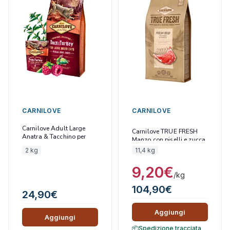
CARNILOVE
CARNILOVE
Carnilove Adult Large
Carnilove TRUE FRESH
Anatra & Tacchino per
Manzo con piselli e zucca
Gatti
2 kg
11,4 kg
9,20
€
/kg
104,90
€
24,90
€
Aggiungi
Aggiungi
Spedizione tracciata