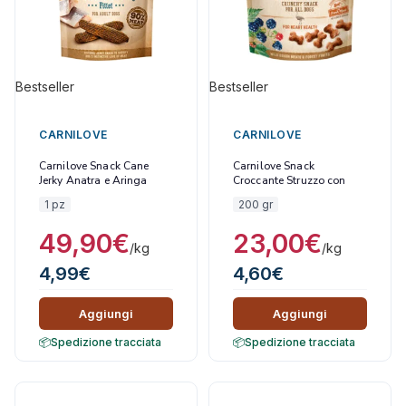
Bestseller
Bestseller
CARNILOVE
CARNILOVE
Carnilove Snack Cane
Carnilove Snack
Jerky Anatra e Aringa
Croccante Struzzo con
Filetti 100 gr
Mirtilli Neri
1 pz
200 gr
49,90
€
23,00
€
/kg
/kg
4,99
€
4,60
€
Aggiungi
Aggiungi
Spedizione tracciata
Spedizione tracciata