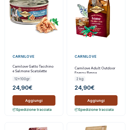
CARNILOVE
CARNILOVE
Carnilove Gatto Tacchino
Carnilove Adult Outdoor
e Salmone Scatolette
Energy Renna
Umido 100 gr
12x100gr
2 kg
24,90
€
24,90
€
Aggiungi
Aggiungi
Spedizione tracciata
Spedizione tracciata