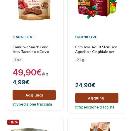
CARNILOVE
CARNILOVE
Carnilove Snack Cane
Carnilove Adult Sterilised
Jerky Tacchino e Cervo
Agnello e Cinghiale per
Filetti 100 gr
Gatti
1 pz
2 kg
49,90
€
/kg
4,99
€
24,90
€
Aggiungi
Aggiungi
Spedizione tracciata
Spedizione tracciata
-18%