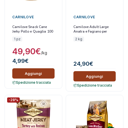
CARNILOVE
CARNILOVE
Carnilove Snack Cane
Carnilove Adult Large
Jerky Pollo e Quaglia 100
Anatra e Fagiano per
gr
Gatti
1 pz
2 kg
49,90
€
/kg
4,99
€
24,90
€
Aggiungi
Aggiungi
Spedizione tracciata
Spedizione tracciata
-28%