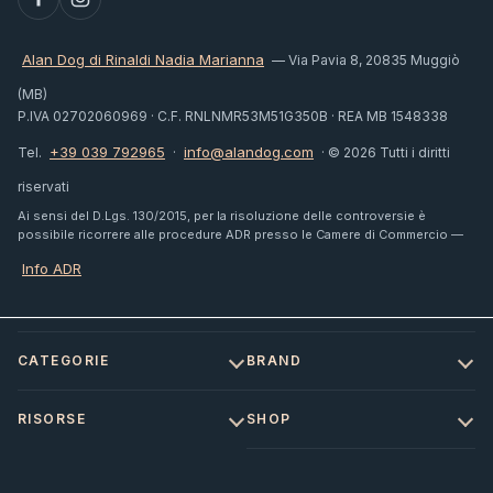
Alan Dog di Rinaldi Nadia Marianna
— Via Pavia 8, 20835 Muggiò
(MB)
P.IVA 02702060969 · C.F. RNLNMR53M51G350B · REA MB 1548338
+39 039 792965
info@alandog.com
Tel.
·
· © 2026 Tutti i diritti
riservati
Ai sensi del D.Lgs. 130/2015, per la risoluzione delle controversie è
possibile ricorrere alle procedure ADR presso le Camere di Commercio —
Info ADR
CATEGORIE
BRAND
RISORSE
SHOP