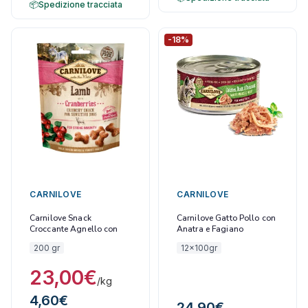
Spedizione tracciata
-18%
CARNILOVE
CARNILOVE
Carnilove Snack
Carnilove Gatto Pollo con
Croccante Agnello con
Anatra e Fagiano
Mirtilli
Scatolette Umido 100 gr
200 gr
12x100gr
23,00
€
/kg
4,60
€
24,90
€