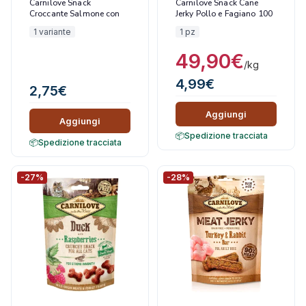
Carnilove Snack
Carnilove Snack Cane
Croccante Salmone con
Jerky Pollo e Fagiano 100
Menta per Gatti
gr
1 variante
1 pz
49,90
€
/kg
4,99
€
2,75
€
Aggiungi
Aggiungi
Spedizione tracciata
Spedizione tracciata
-27%
-28%