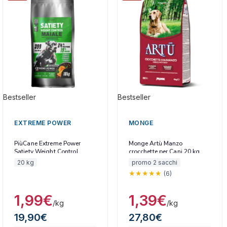
Bestseller
Bestseller
EXTREME POWER
MONGE
PiùCane Extreme Power
Monge Artù Manzo
Satiety Weight Control
crocchette per Cani 20 kg
20 kg
promo 2 sacchi
(6)
1,99
€
1,39
€
/kg
/kg
19,90
€
27,80
€