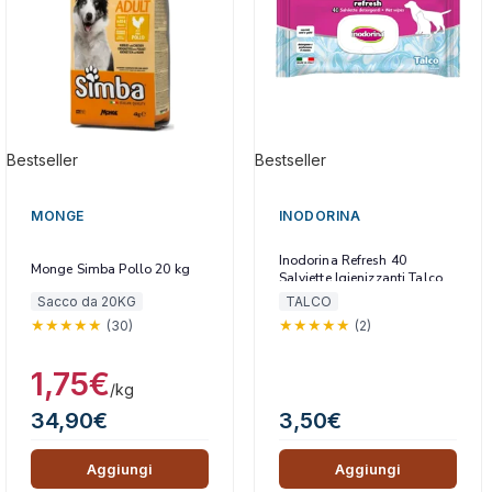
Bestseller
Bestseller
MONGE
INODORINA
Inodorina Refresh 40
Monge Simba Pollo 20 kg
Salviette Igienizzanti Talco
Sacco da 20KG
TALCO
(30)
(2)
1,75
€
/kg
34,90
€
3,50
€
Aggiungi
Aggiungi