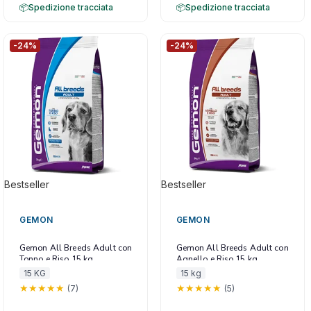
Spedizione tracciata
Spedizione tracciata
-24%
-24%
Bestseller
Bestseller
GEMON
GEMON
Gemon All Breeds Adult con
Gemon All Breeds Adult con
Tonno e Riso 15 kg
Agnello e Riso 15 kg
15 KG
15 kg
(7)
(5)