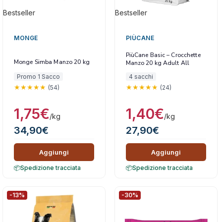
Bestseller
Bestseller
MONGE
PIÙCANE
PiùCane Basic – Crocchette
Monge Simba Manzo 20 kg
Manzo 20 kg Adult All
Breeds
Promo 1 Sacco
4 sacchi
(54)
(24)
1,75
€
1,40
€
/kg
/kg
34,90
€
27,90
€
Aggiungi
Aggiungi
Spedizione tracciata
Spedizione tracciata
-13%
-30%