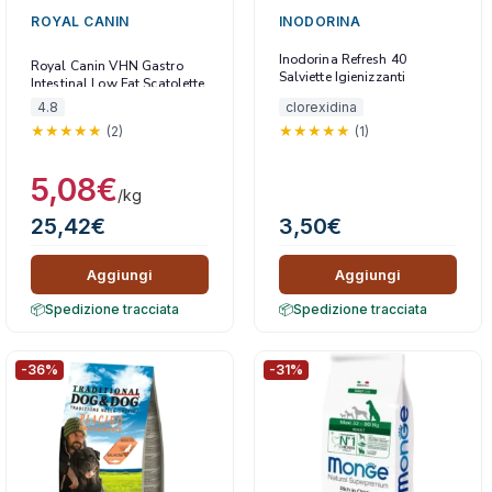
ROYAL CANIN
INODORINA
Inodorina Refresh 40
Royal Canin VHN Gastro
Salviette Igienizzanti
Intestinal Low Fat Scatolette
Clorexidina
4.8
clorexidina
(2)
(1)
5,08
€
/kg
25,42
€
3,50
€
Aggiungi
Aggiungi
Spedizione tracciata
Spedizione tracciata
-36%
-31%