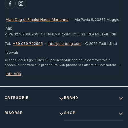
Alan Dog di Rinaldi Nadia Marianna
— Via Pavia 8, 20835 Muggiò
(MB)
P.IVA 02702060969 · C.F. RNLNMR53M51G350B · REA MB 1548338
+39 039 792965
info@alandog.com
Tel.
·
· © 2026 Tutti i diritti
riservati
Ai sensi del D.Lgs. 130/2015, per la risoluzione delle controversie è
possibile ricorrere alle procedure ADR presso le Camere di Commercio —
Info ADR
CATEGORIE
BRAND
RISORSE
SHOP