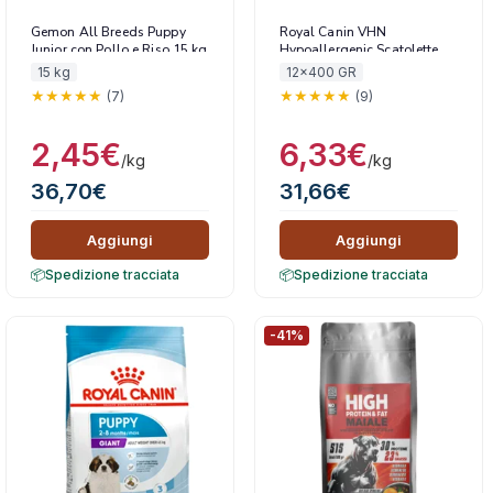
Gemon All Breeds Puppy
Royal Canin VHN
Junior con Pollo e Riso 15 kg
Hypoallergenic Scatolette
15 kg
12x400 GR
(7)
(9)
2,45
€
6,33
€
/kg
/kg
36,70
€
31,66
€
Aggiungi
Aggiungi
Spedizione tracciata
Spedizione tracciata
-41%