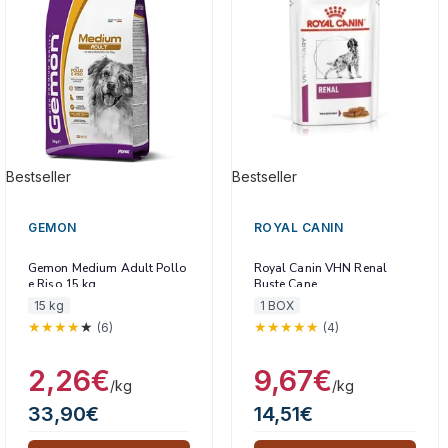
Bestseller
Bestseller
GEMON
ROYAL CANIN
Gemon Medium Adult Pollo
Royal Canin VHN Renal
e Riso 15 kg
Buste Cane
15 kg
1 BOX
(6)
(4)
2,26
€
9,67
€
/kg
/kg
33,90
€
14,51
€