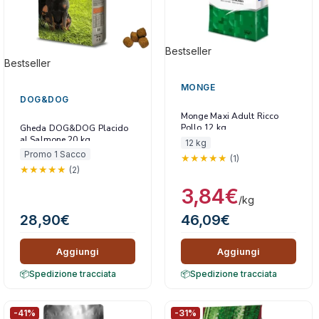
Bestseller
Bestseller
MONGE
DOG&DOG
Monge Maxi Adult Ricco
Pollo 12 kg
Gheda DOG&DOG Placido
al Salmone 20 kg
12 kg
Promo 1 Sacco
(1)
(2)
3,84
€
/kg
28,90
€
46,09
€
Aggiungi
Aggiungi
Spedizione tracciata
Spedizione tracciata
-41%
-31%