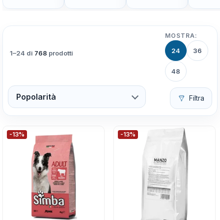
MOSTRA:
24
36
1–24 di
768
prodotti
48
Popolarità
Filtra
-13%
-13%