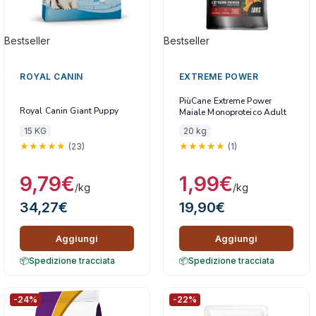
Bestseller
Bestseller
ROYAL CANIN
EXTREME POWER
PiùCane Extreme Power
Royal Canin Giant Puppy
Maiale Monoproteico Adult
con Polpa d’Arancia
15 KG
20 kg
(23)
(1)
9,79
€
1,99
€
/kg
/kg
34,27
€
19,90
€
Aggiungi
Aggiungi
Spedizione tracciata
Spedizione tracciata
-24%
-22%