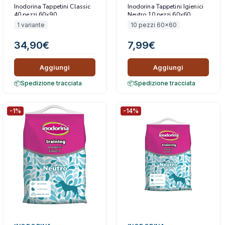
Inodorina Tappetini Classic
Inodorina Tappetini Igienici
40 pezzi 60×90
Neutro 10 pezzi 60×60
1 variante
10 pezzi 60x60
34,90
€
7,99
€
Aggiungi
Aggiungi
Spedizione tracciata
Spedizione tracciata
-1%
-14%