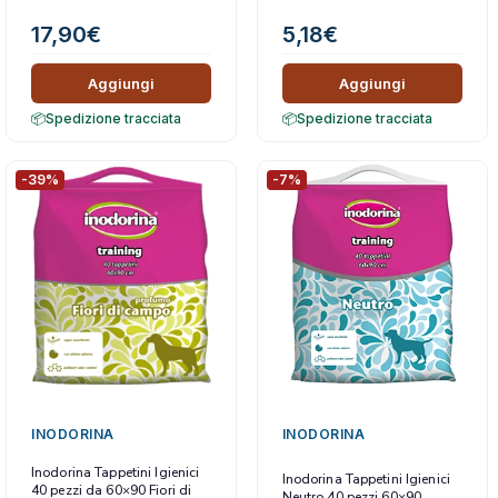
17,90
€
5,18
€
Aggiungi
Aggiungi
Spedizione tracciata
Spedizione tracciata
-39%
-7%
INODORINA
INODORINA
Inodorina Tappetini Igienici
Inodorina Tappetini Igienici
40 pezzi da 60×90 Fiori di
Neutro 40 pezzi 60×90