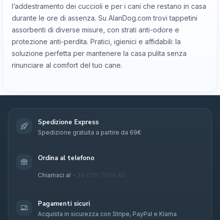
l’addestramento dei cuccioli e per i cani che restano in casa
durante le ore di assenza. Su AlanDog.com trovi tappetini
assorbenti di diverse misure, con strati anti-odore e
protezione anti-perdita. Pratici, igienici e affidabili: la
soluzione perfetta per mantenere la casa pulita senza
rinunciare al comfort del tuo cane.
Spedizione Express
Spedizione gratuita a partire da 69€
Ordina al telefono
+39 039 7929 65
Chiamaci al
Pagamenti sicuri
Acquista in sicurezza con Stripe, PayPal e Klarna