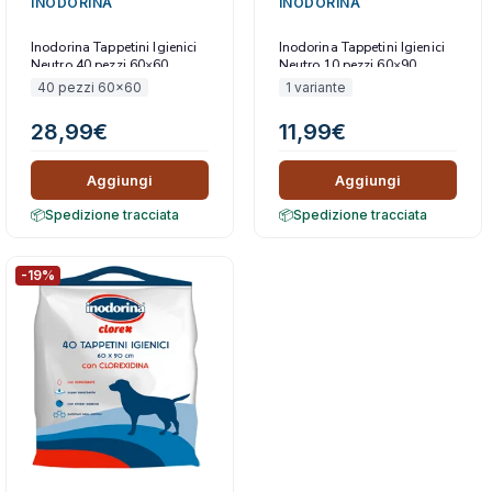
INODORINA
INODORINA
Inodorina Tappetini Igienici
Inodorina Tappetini Igienici
Neutro 40 pezzi 60×60
Neutro 10 pezzi 60×90
40 pezzi 60x60
1 variante
28,99
€
11,99
€
Aggiungi
Aggiungi
Spedizione tracciata
Spedizione tracciata
-19%