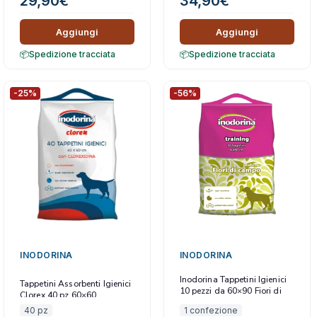
29,90
€
34,90
€
Aggiungi
Aggiungi
Spedizione tracciata
Spedizione tracciata
-25%
-56%
INODORINA
INODORINA
Inodorina Tappetini Igienici
Tappetini Assorbenti Igienici
10 pezzi da 60×90 Fiori di
Clorex 40 pz 60×60
Campo
40 pz
1 confezione