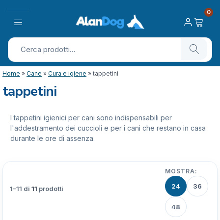
0
Home
»
Cane
»
Cura e igiene
»
tappetini
tappetini
I tappetini igienici per cani sono indispensabili per
l'addestramento dei cuccioli e per i cani che restano in casa
durante le ore di assenza.
MOSTRA:
24
36
1–11 di
11
prodotti
48