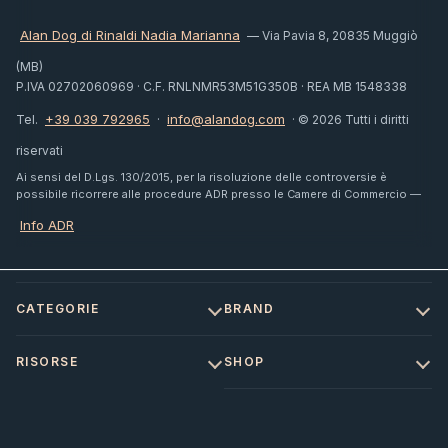
Alan Dog di Rinaldi Nadia Marianna
— Via Pavia 8, 20835 Muggiò
(MB)
P.IVA 02702060969 · C.F. RNLNMR53M51G350B · REA MB 1548338
+39 039 792965
info@alandog.com
Tel.
·
· © 2026 Tutti i diritti
riservati
Ai sensi del D.Lgs. 130/2015, per la risoluzione delle controversie è
possibile ricorrere alle procedure ADR presso le Camere di Commercio —
Info ADR
CATEGORIE
BRAND
RISORSE
SHOP