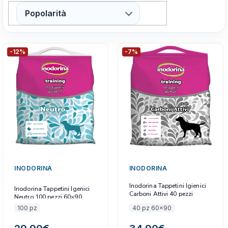
Popolarità
-12%
-7%
INODORINA
INODORINA
Inodorina Tappetini Igienici
Inodorina Tappetini Igenici
Carboni Attivi 40 pezzi
Neutro 100 pezzi 60×90
60×90
100 pz
40 pz 60x90