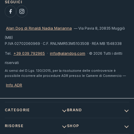
Alan Dog di Rinaldi Nadia Marianna
— Via Pavia 8, 20835 Muggiò
(MB)
P.IVA 02702060969 · C.F. RNLNMR53M51G350B · REA MB 1548338
+39 039 792965
info@alandog.com
Tel.
·
· © 2026 Tutti i diritti
riservati
Ai sensi del D.Lgs. 130/2015, per la risoluzione delle controversie è
possibile ricorrere alle procedure ADR presso le Camere di Commercio —
Info ADR
CATEGORIE
BRAND
RISORSE
SHOP