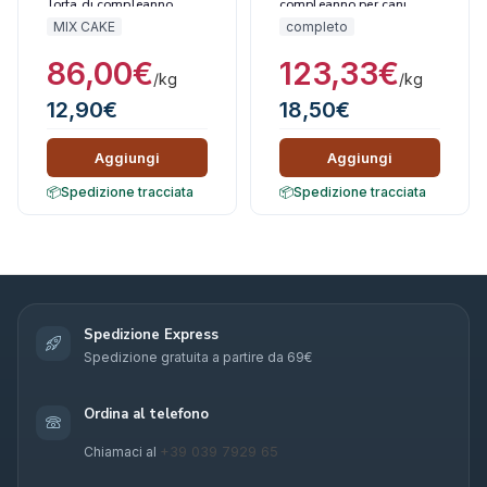
Torta di compleanno
compleanno per cani
MIX CAKE
completo
86,00
€
123,33
€
/kg
/kg
12,90
€
18,50
€
Aggiungi
Aggiungi
Spedizione tracciata
Spedizione tracciata
Spedizione Express
Spedizione gratuita a partire da 69€
Ordina al telefono
+39 039 7929 65
Chiamaci al