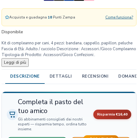
i
c
o
Acquista e guadagna
18
Punti Zampa
Come funziona?
m
p
Disponibile
l
Kit di compleanno per cani, 4 pezzi: bandana, cappello, papillon, peluche
e
Fascia di Età: Adulto / cucciolo Descrizione : Accessori /Gioco Compleanno
a
Tipologia di Prodotto: Accessori/Gioco Confezioni:.
n
Leggi di più
n
o
DESCRIZIONE
DETTAGLI
RECENSIONI
DOMANDE
p
e
r
c
Completa il pasto del
a
tuo amico
n
Risparmia
€16,40
i
Gli abbinamenti consigliati dai nostri
q
esperti — risparmia tempo, ordina tutto
insieme.
u