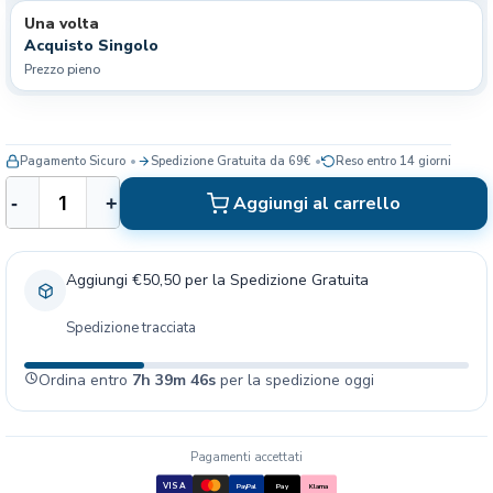
Una volta
Acquisto Singolo
Prezzo pieno
Pagamento Sicuro
Spedizione Gratuita da 69€
Reso entro 14 giorni
K
Aggiungi al carrello
-
+
i
t
d
Aggiungi €50,50 per la Spedizione Gratuita
i
a
Spedizione tracciata
c
c
Ordina entro
7h 39m 46s
per la spedizione oggi
e
s
s
o
Pagamenti accettati
r
VISA
PayPal
Pay
Klarna