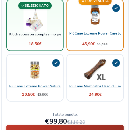
a
TOP VENDITA
SELEZIONATO
n
t
i
t
à
PiùCane Extreme Power Care Joint B
Kit di accessori compleanno per cani
18,50
€
45,90
€
59,90
€
PiùCane Extreme Power Natural Delights Mix Frutta
PiùCane Masticativi Osso di Cavallo 
10,50
€
24,90
€
12,90
€
Totale bundle:
€99,80
€116,20