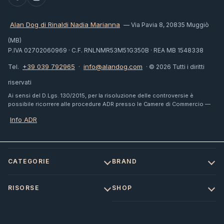
Alan Dog di Rinaldi Nadia Marianna
— Via Pavia 8, 20835 Muggiò
(MB)
P.IVA 02702060969 · C.F. RNLNMR53M51G350B · REA MB 1548338
+39 039 792965
info@alandog.com
Tel.
·
· © 2026 Tutti i diritti
riservati
Ai sensi del D.Lgs. 130/2015, per la risoluzione delle controversie è
possibile ricorrere alle procedure ADR presso le Camere di Commercio —
Info ADR
CATEGORIE
BRAND
RISORSE
SHOP