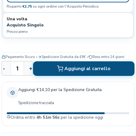
Risparmi
€2,75
su ogni ordine con l'Acquisto Periodico.
Una volta
Acquisto Singolo
Prezzo pieno
Pagamento Sicuro
Spedizione Gratuita da 69€
Reso entro 14 giorni
K
Aggiungi al carrello
-
+
i
t
C
Aggiungi €14,10 per la Spedizione Gratuita
a
n
Spedizione tracciata
e
d
Ordina entro
4h 51m 55s
per la spedizione oggi
a
2
0