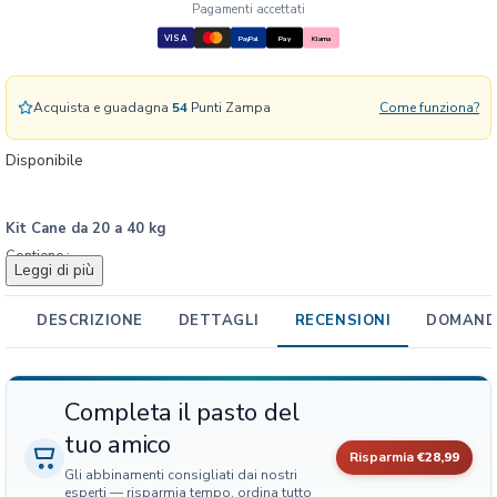
a
Pagamenti accettati
4
VISA
PayPal
Pay
Klarna
0
k
g
Acquista e guadagna
54
Punti Zampa
Come funziona?
q
u
Disponibile
a
n
t
Kit Cane da 20 a 40 kg
i
Contiene :
Leggi di più
t
Frontline Tri-Act Antiparassitario per Cani da 20 a 40kg 3
à
Pipette
DESCRIZIONE
DETTAGLI
RECENSIONI
DOMANDE
Kong Corestrength Osso di Bamboo Cane – taglia L
Inodorina City Bag Ricarica Nero – sacchetti igenici 8 Rotoli con
20 Strappi
Completa il pasto del
Snack Omaggio
tuo amico
Risparmia
€28,99
Gli abbinamenti consigliati dai nostri
esperti — risparmia tempo, ordina tutto