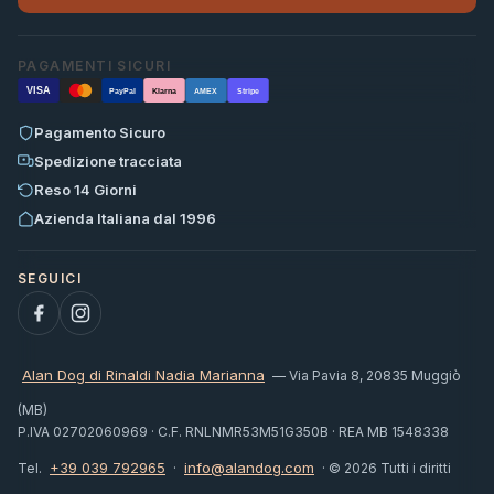
PAGAMENTI SICURI
VISA
PayPal
Klarna
AMEX
Stripe
Pagamento Sicuro
Spedizione tracciata
Reso 14 Giorni
Azienda Italiana dal 1996
Alan Dog di Rinaldi Nadia Marianna
— Via Pavia 8, 20835 Muggiò
(MB)
P.IVA 02702060969 · C.F. RNLNMR53M51G350B · REA MB 1548338
+39 039 792965
info@alandog.com
Tel.
·
· © 2026 Tutti i diritti