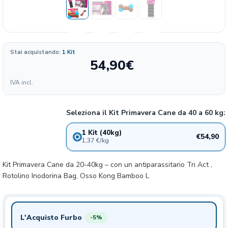
Stai acquistando:
1 Kit
54,90
€
Formato
IVA incl.
183.00
54.9€
1 kit primavera 20-40 kg
19%
€/KG
Seleziona il Kit Primavera Cane da 40 a 60 kg:
1 Kit (40kg)
€54,90
1,37 €/kg
Kit Primavera Cane da 20-40kg – con un antiparassitario Tri Act ,
Rotolino Inodorina Bag, Osso Kong Bamboo L
L'Acquisto Furbo
-5%