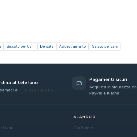
e
Biscotti per Cani
Dentale
Addestramento
Gelato per cani
Pagamenti sicuri
rdina al telefono
Acquista in sicurezza co
hiamaci al
+39 039 7929 65
PayPal e Klarna
ALANDOG
e Cane
Chi Siamo