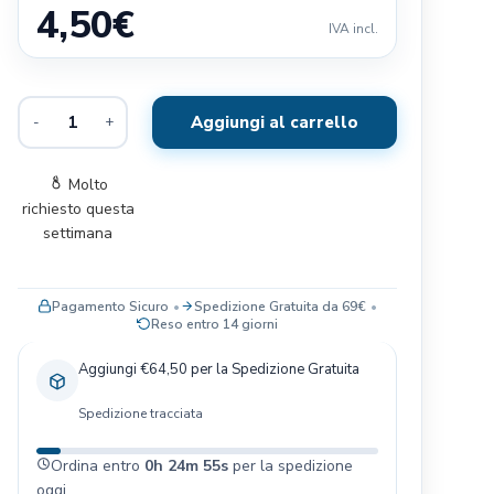
4,50
€
Exclusion
IVA incl.
Terra Canis
Il Pitbull
Aggiungi al carrello
-
+
Baldecchi
Nobby
Molto
JRS- PET CARE
richiesto questa
Savic
settimana
Blue Sky Clayworks
Bayer
Pagamento Sicuro
Spedizione Gratuita da 69€
Reso entro 14 giorni
Aggiungi €64,50 per la Spedizione Gratuita
Spedizione tracciata
Ordina entro
0h 24m 54s
per la spedizione
oggi