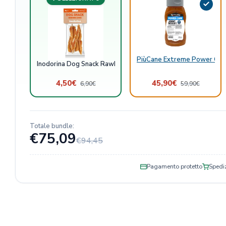
PiùCane Extreme Power Care
Inodorina Dog Snack Rawhide Stick Pollo
4,50
€
45,90
€
6,90
€
59,90
€
Totale bundle:
€75,09
€94,45
Pagamento protetto
Spediz