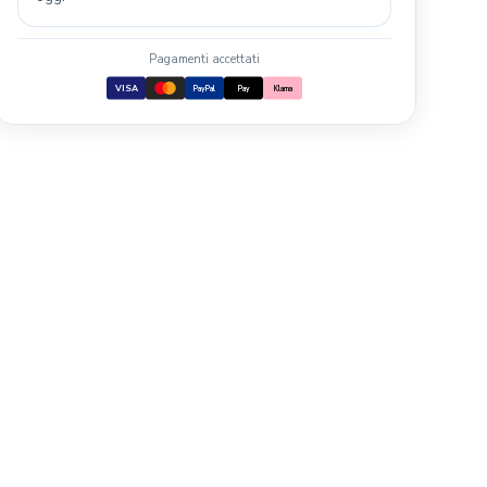
Pagamenti accettati
VISA
PayPal
Pay
Klarna