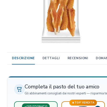
TRIBAL
Unica Gemma
TRIXIE
Beaphar
MIDLEE
TropiClean
Gemon
AlanDog
DESCRIZIONE
DETTAGLI
RECENSIONI
DOMAN
Hill's
Advantix
Completa il pasto del tuo amico
Gli abbinamenti consigliati dai nostri esperti — risparmia t
TOP VENDITA
SELEZIONATO