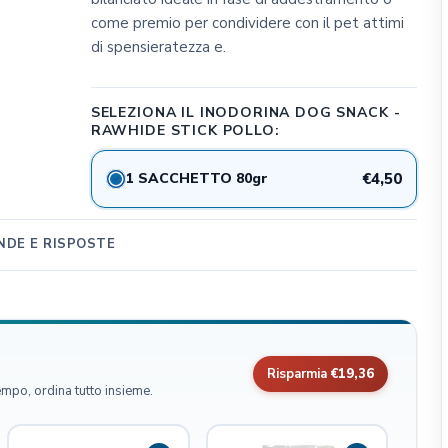
come premio per condividere con il pet attimi
CLIFFI CAT POPS
di spensieratezza e.
Dog&Dog
Julius K9
SELEZIONA IL INODORINA DOG SNACK -
MSD Animal Health
RAWHIDE STICK POLLO:
BWild
Whimzees
1 SACCHETTO 80gr
€4,50
Flamingo Pet Products
Seresto
DE E RISPOSTE
Bark Appeal Pet Product
Exspot
Risparmia
€19,36
empo, ordina tutto insieme.