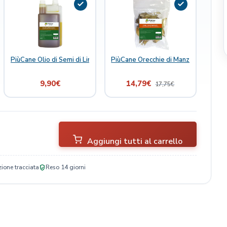
 Joint Boost 300 ml
PiùCane Olio di Semi di Lino
PiùCane Orecchie di Manzo
9,90
€
14,79
€
17,75
€
Aggiungi tutti al carrello
ione tracciata
Reso 14 giorni