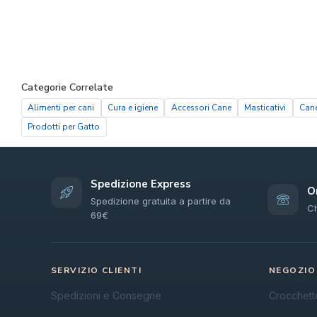
Categorie Correlate
Alimenti per cani
Cura e igiene
Accessori Cane
Masticativi
Can
Prodotti per Gatto
Spedizione Express
O
Spedizione gratuita a partire da
C
69€
SERVIZIO CLIENTI
NEGOZIO
Spedizioni e Consegne
Crocchett