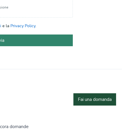
sione
i
e la
Privacy Policy
.
via
Fai una domanda
ncora domande