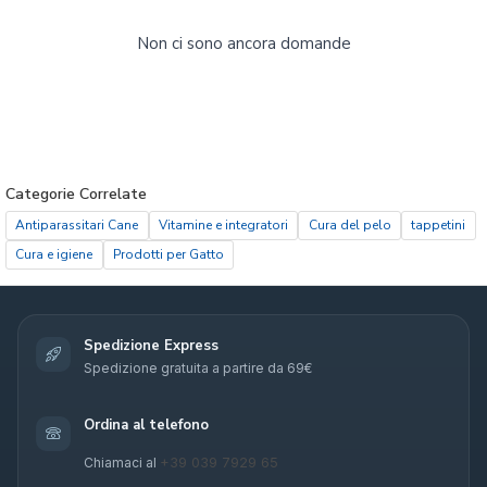
Non ci sono ancora domande
Categorie Correlate
Antiparassitari Cane
Vitamine e integratori
Cura del pelo
tappetini
Cura e igiene
Prodotti per Gatto
Spedizione Express
Spedizione gratuita a partire da 69€
Ordina al telefono
+39 039 7929 65
Chiamaci al