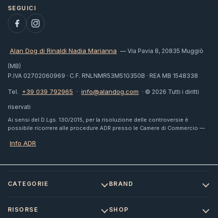
Alan Dog di Rinaldi Nadia Marianna
— Via Pavia 8, 20835 Muggiò
(MB)
P.IVA 02702060969 · C.F. RNLNMR53M51G350B · REA MB 1548338
+39 039 792965
info@alandog.com
Tel.
·
· © 2026 Tutti i diritti
riservati
Ai sensi del D.Lgs. 130/2015, per la risoluzione delle controversie è
possibile ricorrere alle procedure ADR presso le Camere di Commercio —
Info ADR
CATEGORIE
BRAND
RISORSE
SHOP