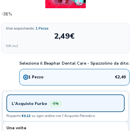
-38%
Stai acquistando:
1 Pezzo
2,49
€
Formato
IVA incl.
249.00
2.49€
1 PEZZO
38%
€/KG
Seleziona il Beaphar Dental Care - Spazzolino da dito:
€2,49
1 Pezzo
L'Acquisto Furbo
-5%
Risparmi
€0,12
su ogni ordine con l'Acquisto Periodico.
Una volta