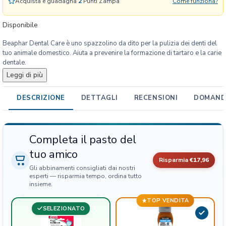
Acquista e guadagna
2
Punti Zampa
Come funziona?
r
e
Disponibile
C
Beaphar Dental Care è uno spazzolino da dito per la pulizia dei denti del
a
tuo animale domestico. Aiuta a prevenire la formazione di tartaro e la carie
n
dentale.
e
Leggi di più
S
p
DESCRIZIONE
DETTAGLI
RECENSIONI
DOMANDE
a
z
z
o
Completa il pasto del
l
tuo amico
i
Risparmia
€17,96
n
Gli abbinamenti consigliati dai nostri
o
esperti — risparmia tempo, ordina tutto
insieme.
d
a
TOP VENDITA
SELEZIONATO
d
i