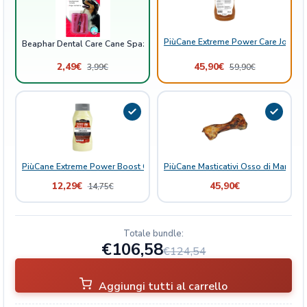
t
o
q
PiùCane Extreme Power Care Joint B
Beaphar Dental Care Cane Spazzolino da dito
u
2,49
€
45,90
€
3,99
€
59,90
€
a
n
t
i
t
à
PiùCane Extreme Power Boost Grasso di Pecora con Aglio
PiùCane Masticativi Osso di Manzo
12,29
€
45,90
€
14,75
€
Totale bundle:
€106,58
€124,54
Aggiungi tutti al carrello