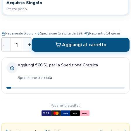
Acquisto Singolo
Prezzo pieno
Pagamento Sicuro
Spedizione Gratuita da 69€
Reso entro 14 giorni
B
Aggiungi al carrello
-
+
e
a
p
Aggiungi €66,51 per la Spedizione Gratuita
h
a
Spedizione tracciata
r
D
e
n
t
Pagamenti accettati
a
VISA
PayPal
Pay
Klarna
l
C
a