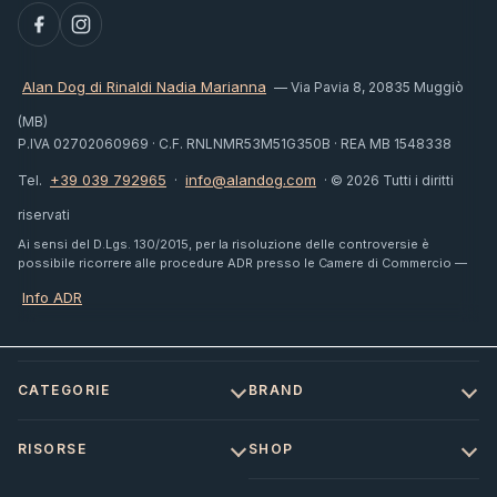
Alan Dog di Rinaldi Nadia Marianna
— Via Pavia 8, 20835 Muggiò
(MB)
P.IVA 02702060969 · C.F. RNLNMR53M51G350B · REA MB 1548338
+39 039 792965
info@alandog.com
Tel.
·
· © 2026 Tutti i diritti
riservati
Ai sensi del D.Lgs. 130/2015, per la risoluzione delle controversie è
possibile ricorrere alle procedure ADR presso le Camere di Commercio —
Info ADR
CATEGORIE
BRAND
RISORSE
SHOP