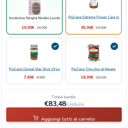
q
u
a
PiùCane Extreme Power Care Joint B
Inodorina Striglia Nodini Lucidanti Cane
n
10,99
€
45,90
€
14,90
€
59,90
€
t
i
t
à
PiùCane Dental Star Stick 19 pz 13 cm
PiùCane Orecchie di Maiale
7,69
€
18,90
€
9,90
€
20,53
€
Totale bundle:
€83,48
€105,23
Aggiungi tutti al carrello