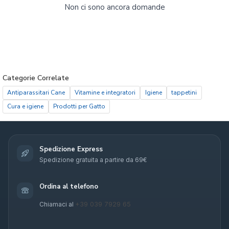
Non ci sono ancora domande
Categorie Correlate
Antiparassitari Cane
Vitamine e integratori
Igiene
tappetini
Cura e igiene
Prodotti per Gatto
Spedizione Express
Spedizione gratuita a partire da 69€
Ordina al telefono
+39 039 7929 65
Chiamaci al