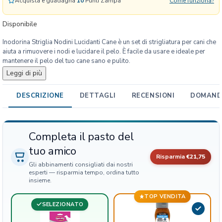
Acquista e guadagna
10
Punti Zampa
Come funziona?
a
N
Disponibile
o
Inodorina Striglia Nodini Lucidanti Cane è un set di strigliatura per cani che
d
aiuta a rimuovere i nodi e lucidare il pelo. È facile da usare e ideale per
i
mantenere il pelo del tuo cane sano e pulito.
n
Leggi di più
i
L
DESCRIZIONE
DETTAGLI
RECENSIONI
DOMANDE
u
c
i
d
Completa il pasto del
a
tuo amico
n
Risparmia
€21,75
t
Gli abbinamenti consigliati dai nostri
i
esperti — risparmia tempo, ordina tutto
insieme.
C
a
TOP VENDITA
SELEZIONATO
n
e