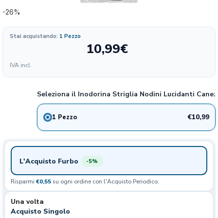
-26%
Stai acquistando:
1 Pezzo
10,99
€
Formato
IVA incl.
109.90
10.99€
1 PEZZO
26%
€/KG
Seleziona il Inodorina Striglia Nodini Lucidanti Cane:
€10,99
1 Pezzo
L'Acquisto Furbo
-5%
Risparmi
€0,55
su ogni ordine con l'Acquisto Periodico.
Una volta
Acquisto Singolo