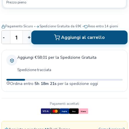
Prezzo pieno
Pagamento Sicuro
Spedizione Gratuita da 69€
Reso entro 14 giorni
I
Aggiungi al carrello
-
+
n
o
d
Aggiungi €58,01 per la Spedizione Gratuita
o
r
Spedizione tracciata
i
n
Ordina entro
5h 18m 20s
per la spedizione oggi
a
S
t
r
Pagamenti accettati
i
VISA
PayPal
Pay
Klarna
g
l
i