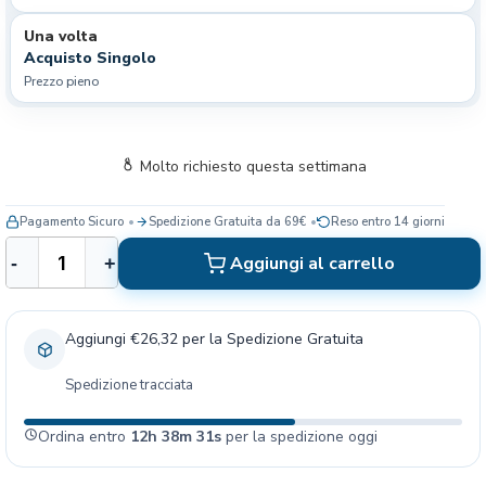
Una volta
Acquisto Singolo
Prezzo pieno
Molto richiesto questa settimana
Pagamento Sicuro
Spedizione Gratuita da 69€
Reso entro 14 giorni
M
Aggiungi al carrello
-
+
o
n
g
Aggiungi €26,32 per la Spedizione Gratuita
e
F
Spedizione tracciata
r
e
Ordina entro
12h 38m 30s
per la spedizione oggi
s
h