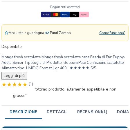
S
c
Pagamenti accettati
a
VISA
PayPal
Pay
Klarna
t
o
l
Acquista e guadagna
42
Punti Zampa
Come funziona?
e
t
Disponibile
t
Monge fresh scatolette Monge fresh scatolette cane Fascia di Età: Puppy-
e
Adult-Senior Tipologia di Prodotto: Bocconi/Patè Confezioni: scatolette
2
Alimento tipo: UMIDO Formati | gr 400 | ★★★★★ 5/5.
4
Leggi di più
x
4
(1)
“ottimo prodotto. altamente appetibile e non
0
grasso”
0
g
r
DESCRIZIONE
DETTAGLI
RECENSIONI
(1)
DOMAN
q
u
a