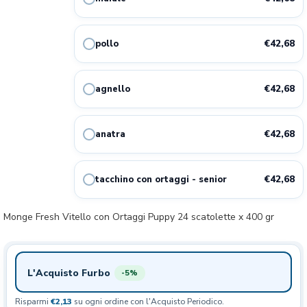
€/KG
4.45
42.68€
anatra
28%
€42,68
pollo
€/KG
4.45
42.68€
tacchino con ortaggi - senior
28%
€42,68
agnello
€/KG
€42,68
anatra
€42,68
tacchino con ortaggi - senior
Monge Fresh Vitello con Ortaggi Puppy 24 scatolette x 400 gr
L'Acquisto Furbo
-5%
Risparmi
€2,13
su ogni ordine con l'Acquisto Periodico.