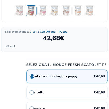
Formato
Stai acquistando:
Vitello Con Ortaggi - Puppy
42,68
€
4.45
42.68€
vitello con ortaggi - puppy
28%
IVA incl.
€/KG
4.45
42.68€
vitello
28%
€/KG
SELEZIONA IL MONGE FRESH SCATOLETTE:
4.45
42.68€
maiale
28%
€42,68
vitello con ortaggi - puppy
€/KG
4.45
42.68€
pollo
28%
€42,68
vitello
€/KG
4.45
42.68€
agnello
28%
€42,68
maiale