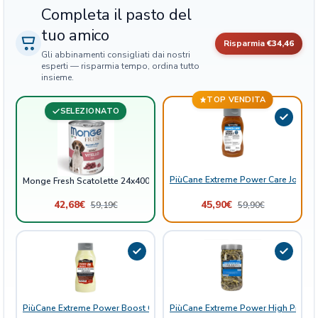
n
Completa il pasto del
t
tuo amico
i
Risparmia
€34,46
Gli abbinamenti consigliati dai nostri
t
esperti — risparmia tempo, ordina tutto
à
insieme.
TOP VENDITA
SELEZIONATO
PiùCane Extreme Power Care Joint B
Monge Fresh Scatolette 24x400gr
42,68
€
45,90
€
59,19
€
59,90
€
PiùCane Extreme Power Boost Grasso di Pecora con Aglio
PiùCane Extreme Power High Protein 