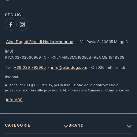
Alan Dog di Rinaldi Nadia Marianna
— Via Pavia 8, 20835 Muggiò
(MB)
P.IVA 02702060969 · C.F. RNLNMR53M51G350B · REA MB 1548338
+39 039 792965
info@alandog.com
Tel.
·
· © 2026 Tutti i diritti
riservati
Ai sensi del D.Lgs. 130/2015, per la risoluzione delle controversie è
possibile ricorrere alle procedure ADR presso le Camere di Commercio —
Info ADR
CATEGORIE
BRAND