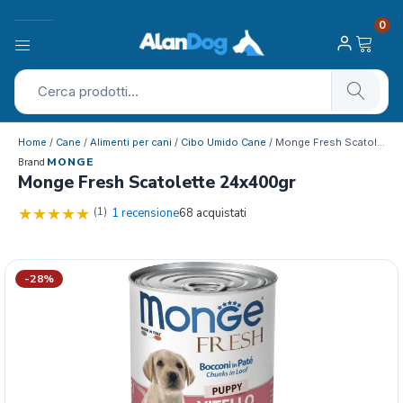
0
Home
/
Cane
/
Alimenti per cani
/
Cibo Umido Cane
/ Monge Fresh Scatolette 24x400gr
MONGE
Brand
Monge Fresh Scatolette 24x400gr
(1)
1 recensione
68 acquistati
-28%