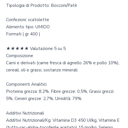
Tipologia di Prodotto: Bocconi/Patè
Confezioni: scatolette
Alimento tipo: UMIDO
Formati | gr 400 |
★
★
★
★
★
Valutazione 5 su 5
Composizione
Carni e derivati (carne fresca di agnello 26% e pollo 10%),
cereali, oli e grassi, sostanze minerali.
Componenti Analitici
Proteina grezza: 8,2%, Fibre grezze: 0,5%, Grassi grezzi:
5%, Ceneri grezze: 2,7%, Umidità: 79%.
Additivi Nutrizionali
Additivi Nutrizionali/Kg: Vitamina D3 450 UI/kg, Vitamina E
(tutto-rac-alpha-tocoferile acetato) 15 mg/kg, Selenio