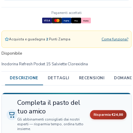
e
f
Pagamenti accettati
r
VISA
e
PayPal
Pay
Klarna
s
h
Acquista e guadagna
2
Punti Zampa
Come funziona?
P
o
Disponibile
c
k
Inodorina Refresh Pocket 15 Salviette Clorexidina
e
t
DESCRIZIONE
DETTAGLI
RECENSIONI
DOMANDE
1
5
S
a
Completa il pasto del
l
tuo amico
v
Risparmia
€24,00
Gli abbinamenti consigliati dai nostri
i
esperti — risparmia tempo, ordina tutto
e
insieme.