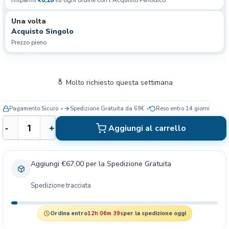
Una volta
Acquisto Singolo
Prezzo pieno
Molto richiesto questa settimana
Pagamento Sicuro
Spedizione Gratuita da 69€
Reso entro 14 giorni
I
Aggiungi al carrello
-
+
n
o
d
Aggiungi €67,00 per la Spedizione Gratuita
o
r
Spedizione tracciata
i
n
a
Ordina entro
12h 06m 38s
per la spedizione oggi
R