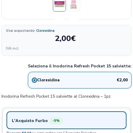
Formato
Stai acquistando:
Clorexidina
2,00
€
10.00
2€
Clorexidina
43%
IVA incl.
€/KG
Seleziona il Inodorina Refresh Pocket 15 salviette:
€2,00
Clorexidina
Inodorina Refresh Pocket 15 salviette al Clorexidina – 1pz
L'Acquisto Furbo
-5%
Risparmi
€0,10
su ogni ordine con l'Acquisto Periodico.