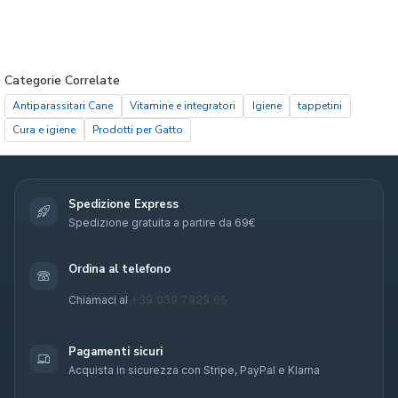
Categorie Correlate
Antiparassitari Cane
Vitamine e integratori
Igiene
tappetini
Cura e igiene
Prodotti per Gatto
Spedizione Express
Spedizione gratuita a partire da 69€
Ordina al telefono
+39 039 7929 65
Chiamaci al
Pagamenti sicuri
Acquista in sicurezza con Stripe, PayPal e Klarna