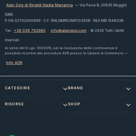
Alan Dog di Rinaldi Nadia Marianna
— Via Pavia 8, 20835 Muggiò
(MB)
P.IVA 02702060969 · C.F. RNLNMR53M51G350B · REA MB 1548338
+39 039 792965
info@alandog.com
Tel.
·
· © 2026 Tutti i diritti
riservati
Ai sensi del D.Lgs. 130/2015, per la risoluzione delle controversie è
possibile ricorrere alle procedure ADR presso le Camere di Commercio —
Info ADR
CATEGORIE
BRAND
RISORSE
SHOP