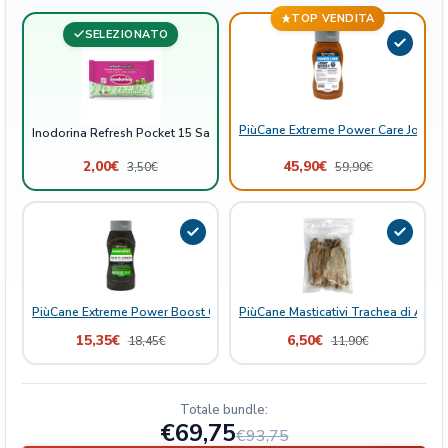
t
TOP VENDITA
t
SELEZIONATO
e
C
l
o
PiùCane Extreme Power Care Joint B
r
Inodorina Refresh Pocket 15 Salviette Clorexidina
e
2,00
€
45,90
€
3,50
€
59,90
€
x
i
d
i
n
a
q
PiùCane Extreme Power Boost Olio di Canapa
PiùCane Masticativi Trachea di Agne
u
15,35
€
6,50
€
18,45
€
11,90
€
a
n
t
Totale bundle:
i
€69,75
€93,75
t