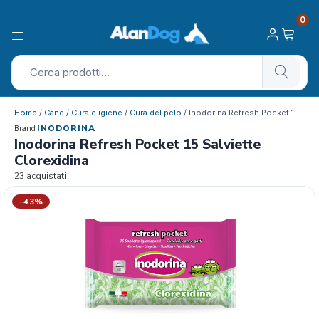
0
Home
/
Cane
/
Cura e igiene
/
Cura del pelo
/ Inodorina Refresh Pocket 15 Salviette…
INODORINA
Brand
Inodorina Refresh Pocket 15 Salviette
Clorexidina
23 acquistati
-43%