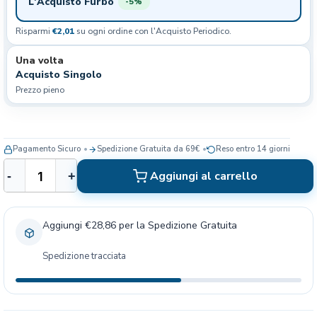
L'Acquisto Furbo
-5%
Risparmi
€2,01
su ogni ordine con l'Acquisto Periodico.
Una volta
Acquisto Singolo
Prezzo pieno
Pagamento Sicuro
Spedizione Gratuita da 69€
Reso entro 14 giorni
A
Aggiungi al carrello
-
+
c
a
n
Aggiungi €28,86 per la Spedizione Gratuita
a
G
Spedizione tracciata
r
a
s
s