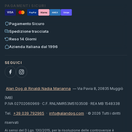
PAGAMENTI SICURI
VISA
PayPal
Klarna
AMEX
Stripe
Pagamento Sicuro
Spedizione tracciata
Reso 14 Giorni
Azienda Italiana dal 1996
Alan Dog di Rinaldi Nadia Marianna
— Via Pavia 8, 20835 Muggiò
(MB)
P.IVA 02702060969 · C.F. RNLNMR53M51G350B · REA MB 1548338
+39 039 792965
info@alandog.com
Tel.
·
· © 2026 Tutti i diritti
riservati
Ai sensi del D.Lgs. 130/2015, per la risoluzione delle controversie è