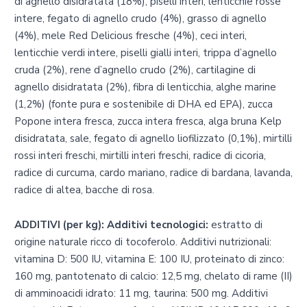
di agnello disidratata (18%), piselli interi, lenticchie rosse
intere, fegato di agnello crudo (4%), grasso di agnello
(4%), mele Red Delicious fresche (4%), ceci interi,
lenticchie verdi intere, piselli gialli interi, trippa d’agnello
cruda (2%), rene d’agnello crudo (2%), cartilagine di
agnello disidratata (2%), fibra di lenticchia, alghe marine
(1,2%) (fonte pura e sostenibile di DHA ed EPA), zucca
Popone intera fresca, zucca intera fresca, alga bruna Kelp
disidratata, sale, fegato di agnello liofilizzato (0,1%), mirtilli
rossi interi freschi, mirtilli interi freschi, radice di cicoria,
radice di curcuma, cardo mariano, radice di bardana, lavanda,
radice di altea, bacche di rosa.
ADDITIVI (per kg): Additivi tecnologici:
estratto di
origine naturale ricco di tocoferolo. Additivi nutrizionali:
vitamina D: 500 IU, vitamina E: 100 IU, proteinato di zinco:
160 mg, pantotenato di calcio: 12,5 mg, chelato di rame (II)
di amminoacidi idrato: 11 mg, taurina: 500 mg. Additivi