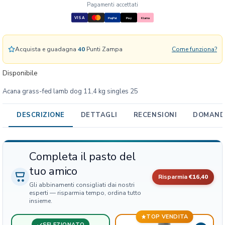
-
Pagamenti accettati
f
VISA
PayPal
Pay
Klarna
e
d
L
Acquista e guadagna
40
Punti Zampa
Come funziona?
a
m
Disponibile
b
Acana grass-fed lamb dog 11,4 kg singles 25
R
e
c
DESCRIZIONE
DETTAGLI
RECENSIONI
DOMANDE
i
p
e
Completa il pasto del
C
tuo amico
a
Risparmia
€16,40
n
Gli abbinamenti consigliati dai nostri
e
esperti — risparmia tempo, ordina tutto
insieme.
S
i
TOP VENDITA
n
SELEZIONATO