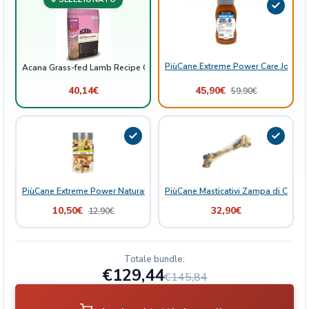
g
l
e
s
PiùCane Extreme Power Care Joint B
Acana Grass-fed Lamb Recipe Cane Singles
q
u
40,14
€
45,90
€
59,90
€
a
n
t
i
t
à
PiùCane Extreme Power Natural Delights Mix Frutta
PiùCane Masticativi Zampa di Cervo 
10,50
€
32,90
€
12,90
€
Totale bundle:
€129,44
€145,84