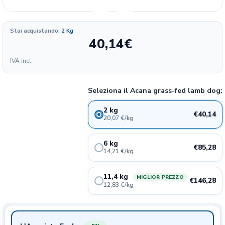
Stai acquistando:
2 Kg
40,14
€
Formato
IVA incl.
20.07
40.14€
2 kg
€/KG
Seleziona il Acana grass-fed lamb dog:
14.21
85.28€
6 kg
2 kg
€/KG
€40,14
20,07 €/kg
12.83
146.28€
11,4 kg
6 kg
€/KG
€85,28
14,21 €/kg
11,4 kg
MIGLIOR PREZZO
€146,28
12,83 €/kg