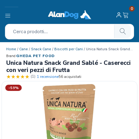
0
Home
/
Cane
/
Snack Cane
/
Biscotti per Cani
/ Unica Natura Snack Grand Sablé &#8211…
GHEDA PET FOOD
Brand
Unica Natura Snack Grand Sablé - Caserecci
con veri pezzi di Frutta
(1)
1 recensione
56 acquistati
-59%