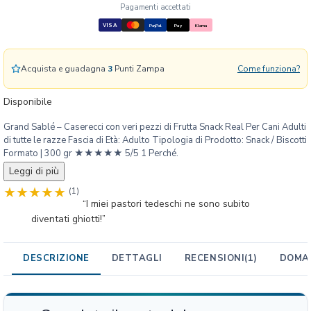
a
Pagamenti accettati
S
VISA
PayPal
Pay
Klarna
n
a
c
Acquista e guadagna
3
Punti Zampa
Come funziona?
k
G
Disponibile
r
Grand Sablé – Caserecci con veri pezzi di Frutta Snack Real Per Cani Adulti
a
di tutte le razze Fascia di Età: Adulto Tipologia di Prodotto: Snack / Biscotti
n
Formato | 300 gr ★★★★★ 5/5 1 Perché.
d
Leggi di più
S
a
(1)
“I miei pastori tedeschi ne sono subito
b
diventati ghiotti!”
l
é
-
DESCRIZIONE
DETTAGLI
RECENSIONI
(1)
DOMAN
C
a
s