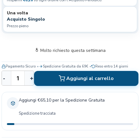
Una volta
Acquisto Singolo
Prezzo pieno
Molto richiesto questa settimana
Pagamento Sicuro
Spedizione Gratuita da 69€
Reso entro 14 giorni
U
Aggiungi al carrello
-
+
n
i
c
Aggiungi €65,10 per la Spedizione Gratuita
a
N
Spedizione tracciata
a
t
u
r