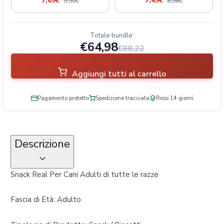
7,69
€
7,49
€
9,90
€
8,98
€
r
u
t
Totale bundle:
t
€64,98
€88,22
a
q
u
Aggiungi tutti al carrello
a
n
Pagamento protetto
Spedizione tracciata
Reso 14 giorni
t
i
t
à
Descrizione
Snack Real Per Cani Adulti di tutte le razze
Fascia di Età: Adulto