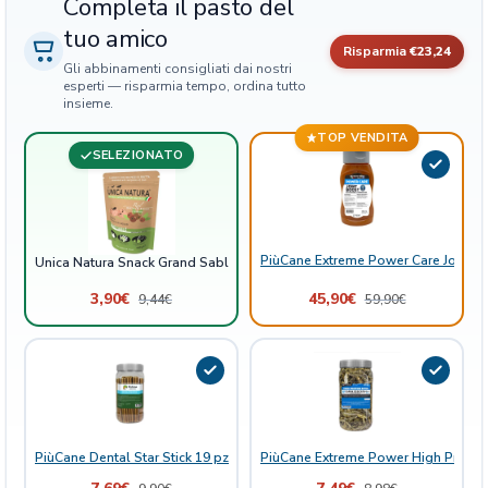
e
Completa il pasto del
r
tuo amico
e
Risparmia
€23,24
Gli abbinamenti consigliati dai nostri
c
esperti — risparmia tempo, ordina tutto
c
insieme.
i
TOP VENDITA
c
SELEZIONATO
o
n
v
e
PiùCane Extreme Power Care Joint B
r
Unica Natura Snack Grand Sablé - Caserecci con veri pezzi di Frutta
i
3,90
€
45,90
€
9,44
€
59,90
€
p
e
z
z
i
d
i
PiùCane Dental Star Stick 19 pz 13 cm
PiùCane Extreme Power High Protein 
F