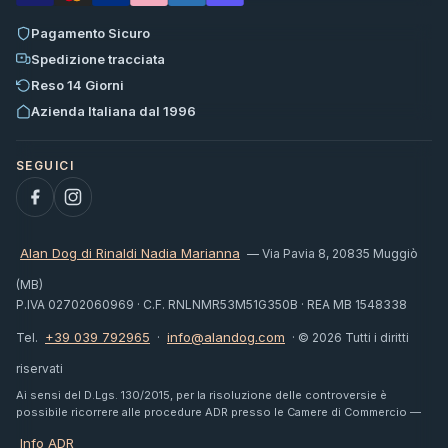
Pagamento Sicuro
Spedizione tracciata
Reso 14 Giorni
Azienda Italiana dal 1996
Alan Dog di Rinaldi Nadia Marianna
— Via Pavia 8, 20835 Muggiò
(MB)
P.IVA 02702060969 · C.F. RNLNMR53M51G350B · REA MB 1548338
+39 039 792965
info@alandog.com
Tel.
·
· © 2026 Tutti i diritti
riservati
Ai sensi del D.Lgs. 130/2015, per la risoluzione delle controversie è
possibile ricorrere alle procedure ADR presso le Camere di Commercio —
Info ADR