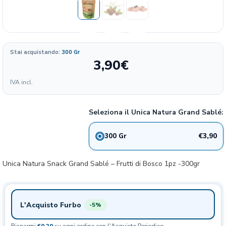
Formato
Stai acquistando:
300 Gr
3,90
€
IVA incl.
300 gr
Seleziona il Unica Natura Grand Sablé:
€3,90
300 Gr
Unica Natura Snack Grand Sablé – Frutti di Bosco 1pz -300gr
L'Acquisto Furbo
-5%
Risparmi
€0,20
su ogni ordine con l'Acquisto Periodico.