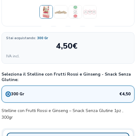
Stai acquistando:
300 Gr
4,50
€
Formato
IVA incl.
Seleziona il Stelline con Frutti Rossi e Ginseng - Snack Senza
300 gr
Glutine:
€4,50
300 Gr
Stelline con Frutti Rossi e Ginseng – Snack Senza Glutine 1pz ,
300gr