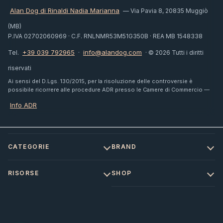
Alan Dog di Rinaldi Nadia Marianna
— Via Pavia 8, 20835 Muggiò
(MB)
P.IVA 02702060969 · C.F. RNLNMR53M51G350B · REA MB 1548338
+39 039 792965
info@alandog.com
Tel.
·
· © 2026 Tutti i diritti
riservati
Ai sensi del D.Lgs. 130/2015, per la risoluzione delle controversie è
possibile ricorrere alle procedure ADR presso le Camere di Commercio —
Info ADR
CATEGORIE
BRAND
RISORSE
SHOP