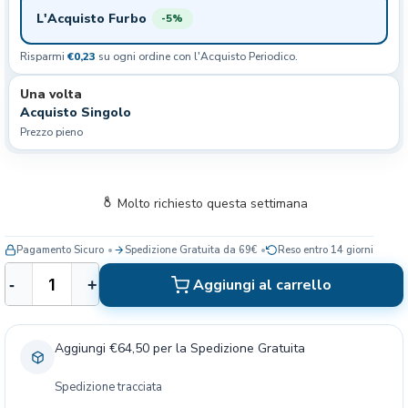
L'Acquisto Furbo
-5%
Risparmi
€0,23
su ogni ordine con l'Acquisto Periodico.
Una volta
Acquisto Singolo
Prezzo pieno
Molto richiesto questa settimana
Pagamento Sicuro
Spedizione Gratuita da 69€
Reso entro 14 giorni
U
Aggiungi al carrello
-
+
n
i
c
Aggiungi €64,50 per la Spedizione Gratuita
a
N
Spedizione tracciata
a