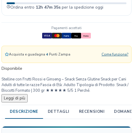
t
Ordina entro
12h 47m 34s
per la spedizione oggi
u
r
a
G
Pagamenti accettati
e
VISA
PayPal
Pay
Klarna
m
m
a
Acquista e guadagna
4
Punti Zampa
Come funziona?
-
S
Disponibile
t
Stelline con Frutti Rossi e Ginseng – Snack Senza Glutine Snack per Cani
e
Adulti di tutte le razze Fascia di Età: Adulto Tipologia di Prodotto: Snack /
l
Biscotti Formato | 300 gr ★★★★★ 5/5 1 Perché.
l
Leggi di più
i
n
DESCRIZIONE
DETTAGLI
RECENSIONI
DOMANDE
e
c
o
n