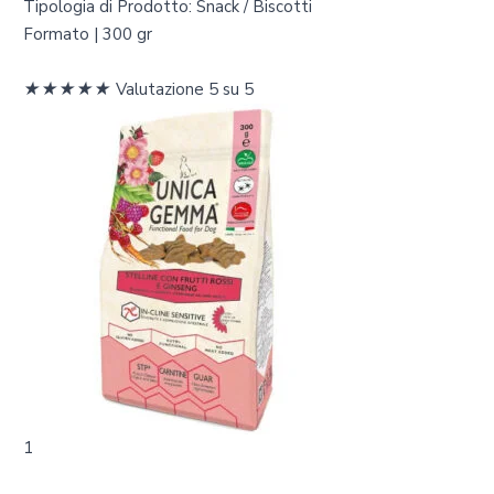
n
Tipologia di Prodotto: Snack / Biscotti
t
Formato | 300 gr
i
t
★
★
★
★
★
Valutazione 5 su 5
à
1