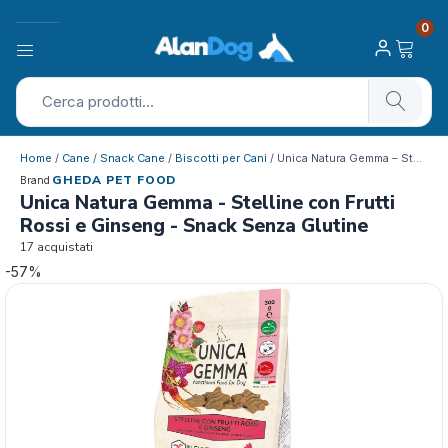
0
Home
/
Cane
/
Snack Cane
/
Biscotti per Cani
/ Unica Natura Gemma – Stelline c…
GHEDA PET FOOD
Brand
Unica Natura Gemma - Stelline con Frutti
Rossi e Ginseng - Snack Senza Glutine
17 acquistati
-57%