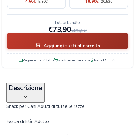
4,60
€
18,90
€
5,80
€
20,53
€
S
n
a
Totale bundle:
c
€73,90
k
€96,63
S
e
Aggiungi tutti al carrello
n
z
Pagamento protetto
Spedizione tracciata
Reso 14 giorni
a
G
l
u
Descrizione
t
i
n
Snack per Cani Adulti di tutte le razze
e
q
Fascia di Età: Adulto
u
a