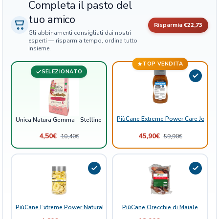
Completa il pasto del
F
tuo amico
r
Risparmia
€22,73
u
Gli abbinamenti consigliati dai nostri
t
esperti — risparmia tempo, ordina tutto
insieme.
t
i
TOP VENDITA
SELEZIONATO
R
o
s
s
i
PiùCane Extreme Power Care Joint B
Unica Natura Gemma - Stelline con Frutti Rossi e Ginseng - Snack Senza 
e
4,50
€
45,90
€
10,40
€
59,90
€
G
i
n
s
e
n
g
PiùCane Extreme Power Natural Delights Banana
PiùCane Orecchie di Maiale
-