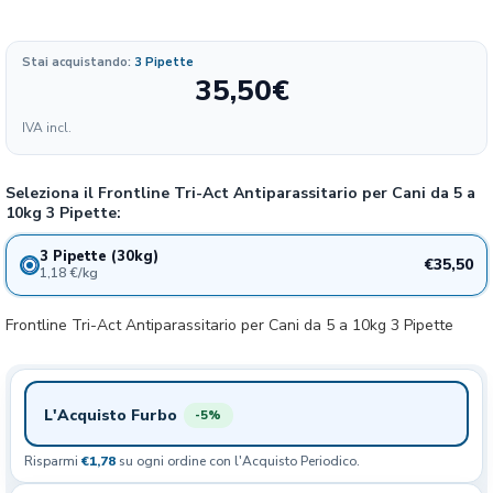
Stai acquistando:
3 Pipette
35,50
€
Formato
IVA incl.
236.67
35.5€
3 pipette
€/KG
Seleziona il Frontline Tri-Act Antiparassitario per Cani da 5 a
10kg 3 Pipette:
3 Pipette (30kg)
€35,50
1,18 €/kg
Frontline Tri-Act Antiparassitario per Cani da 5 a 10kg 3 Pipette
L'Acquisto Furbo
-5%
Risparmi
€1,78
su ogni ordine con l'Acquisto Periodico.