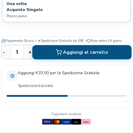
Una volta
Acquisto Singolo
Prezzo pieno
Pagamento Sicuro
Spedizione Gratuita da 69€
Reso entro 14 giorni
F
Aggiungi al carrello
-
+
r
o
n
Aggiungi €33,50 per la Spedizione Gratuita
t
l
Spedizione tracciata
i
n
e
T
r
Pagamenti accettati
i
VISA
PayPal
Pay
Klarna
-
A