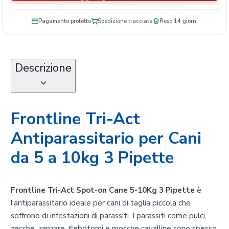
e
q
Pagamento protetto
Spedizione tracciata
Reso 14 giorni
u
a
n
t
Descrizione
i
t
à
Frontline Tri-Act
Antiparassitario per Cani
da 5 a 10kg 3 Pipette
Frontline Tri-Act Spot-on Cane 5-10Kg 3 Pipette
è
l’antiparassitario ideale per cani di taglia piccola che
soffrono di infestazioni di parassiti. I parassiti come pulci,
zecche, zanzare, flebotomi e mosche cavalline sono spesso