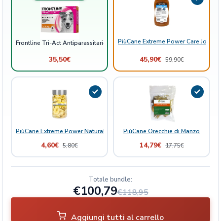
r
C
a
n
PiùCane Extreme Power Care Joint B
Frontline Tri-Act Antiparassitario per Cani da 5 a 10kg 3 Pipette
i
35,50
€
45,90
€
59,90
€
d
a
5
a
1
0
k
PiùCane Extreme Power Natural Delights Banana
PiùCane Orecchie di Manzo
g
4,60
€
14,79
€
5,80
€
17,75
€
3
P
i
Totale bundle:
p
€100,79
e
€118,95
t
t
Aggiungi tutti al carrello