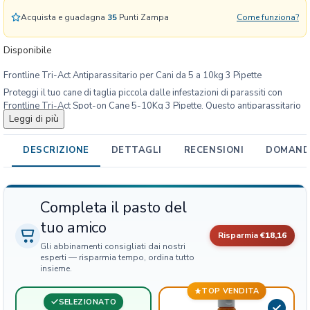
c
Acquista e guadagna
35
Punti Zampa
Come funziona?
t
A
Disponibile
n
Frontline Tri-Act Antiparassitario per Cani da 5 a 10kg 3 Pipette
t
i
Proteggi il tuo cane di taglia piccola dalle infestazioni di parassiti con
Frontline Tri-Act Spot-on Cane 5-10Kg 3 Pipette. Questo antiparassitario
p
Leggi di più
a triplice azione elimina e previene l’attacco di pulci, zecche, zanzare,
a
flebotomi e mosche cavalline, noti vettori di malattie letali come la
r
leishmaniosi e la babesiosi. Applicalo direttamente sulla pelle del tuo cane
DESCRIZIONE
DETTAGLI
RECENSIONI
DOMANDE
a
per una protezione costante e duratura. Scegli Frontline Tri-Act Spot-on e
s
fai la scelta giusta per la salute del tuo animale.
s
i
Completa il pasto del
t
tuo amico
a
Risparmia
€18,16
r
Gli abbinamenti consigliati dai nostri
i
esperti — risparmia tempo, ordina tutto
insieme.
o
p
TOP VENDITA
SELEZIONATO
e