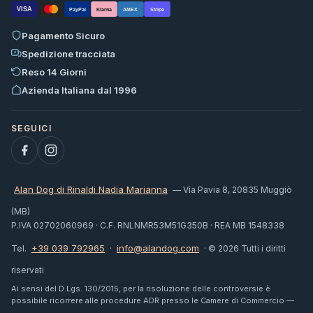
VISA
PayPal
Klarna
AMEX
Stripe
Pagamento Sicuro
Spedizione tracciata
Reso 14 Giorni
Azienda Italiana dal 1996
Alan Dog di Rinaldi Nadia Marianna
— Via Pavia 8, 20835 Muggiò
(MB)
P.IVA 02702060969 · C.F. RNLNMR53M51G350B · REA MB 1548338
+39 039 792965
info@alandog.com
Tel.
·
· © 2026 Tutti i diritti
riservati
Ai sensi del D.Lgs. 130/2015, per la risoluzione delle controversie è
possibile ricorrere alle procedure ADR presso le Camere di Commercio —