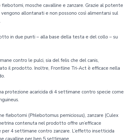
ome flebotomi, mosche cavalline e zanzare. Grazie al potente
ti vengono allontanati e non possono così alimentarsi sul
.
tto in due punti – alla base della testa e del collo – su
ane contro le pulci, sia del felis che del canis,
o il prodotto. Inoltre, Frontline Tri-Act è efficace nella
do.
una protezione acaricida di 4 settimane contro specie come
nguineus.
ome flebotomi (Phlebotomus perniciosus), zanzare (Culex
metrina contenuta nel prodotto offre un’efficace
per 4 settimane contro zanzare. L’effetto insetticida
e cavalline per ben 5 settimane.