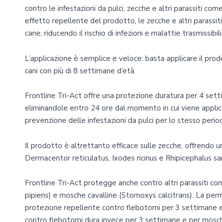
contro le infestazioni da pulci, zecche e altri parassiti c
effetto repellente del prodotto, le zecche e altri parassi
cane, riducendo il rischio di infezioni e malattie trasmissibili
L’applicazione è semplice e veloce: basta applicare il prodo
cani con più di 8 settimane d’età.
Frontline Tri-Act offre una protezione duratura per 4 settim
eliminandole entro 24 ore dal momento in cui viene applicat
prevenzione delle infestazioni da pulci per lo stesso perio
Il prodotto è altrettanto efficace sulle zecche, offrendo 
Dermacentor reticulatus, Ixodes ricinus e Rhipicephalus sa
Frontline Tri-Act protegge anche contro altri parassiti c
pipiens) e mosche cavalline (Stomoxys calcitrans). La per
protezione repellente contro flebotomi per 3 settimane e 
contro flebotomi dura invece per 3 settimane e per mosch