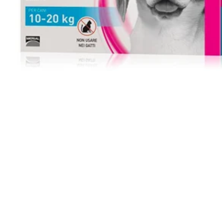
TRIBAL
Unica Gemma
TRIXIE
Beaphar
MIDLEE
TropiClean
Gemon
AlanDog
Hill's
Advantix