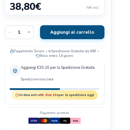
38,80
€
Exclusion
IVA incl.
Terra Canis
Il Pitbull
Aggiungi al carrello
-
+
Baldecchi
Nobby
JRS- PET CARE
Pagamento Sicuro
Spedizione Gratuita da 69€
Reso entro 14 giorni
Savic
Blue Sky Clayworks
Aggiungi €30,20 per la Spedizione Gratuita
Bayer
Spedizione tracciata
Ordina entro
9h 31m 09s
per la spedizione oggi
Pagamenti accettati
VISA
PayPal
Pay
Klarna