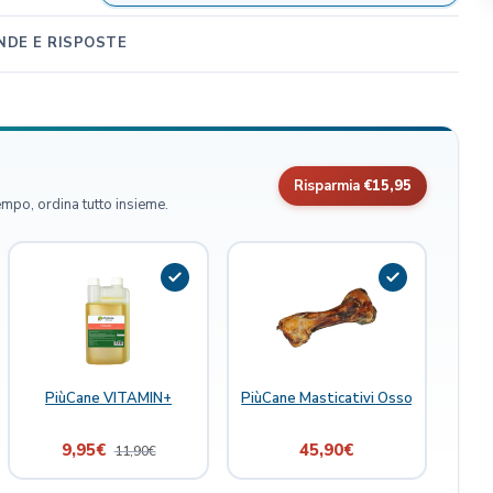
DE E RISPOSTE
Risparmia
€15,95
empo, ordina tutto insieme.
 Joint Boost 300 ml
PiùCane VITAMIN+
PiùCane Masticativi Osso di Manzo
ipette
9,95
€
45,90
€
11,90
€