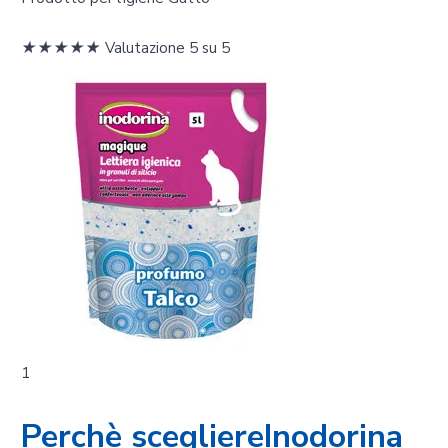
★
★
★
★
★
Valutazione 5 su 5
1
Perchè scegliereInodorina