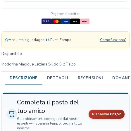
a
g
Pagamenti accettati
i
VISA
q
PayPal
Pay
Klarna
u
e
Acquista e guadagna
15
Punti Zampa
Come funziona?
L
e
Disponibile
t
t
Inodorina Magique Lettiera Silicio 5 lt Talco
i
e
DESCRIZIONE
DETTAGLI
RECENSIONI
DOMANDE
r
a
S
i
Completa il pasto del
l
tuo amico
i
Risparmia
€23,52
Gli abbinamenti consigliati dai nostri
c
esperti — risparmia tempo, ordina tutto
i
insieme.