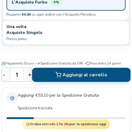
L'Acquisto Furbo
-5%
Risparmi
€0,80
su ogni ordine con l'Acquisto Periodico.
Una volta
Acquisto Singolo
Prezzo pieno
Pagamento Sicuro
Spedizione Gratuita da 69€
Reso entro 14 giorni
I
Aggiungi al carrello
-
+
n
o
d
Aggiungi €53,10 per la Spedizione Gratuita
o
r
Spedizione tracciata
i
n
a
Ordina entro
4h 17m 26s
per la spedizione oggi
M