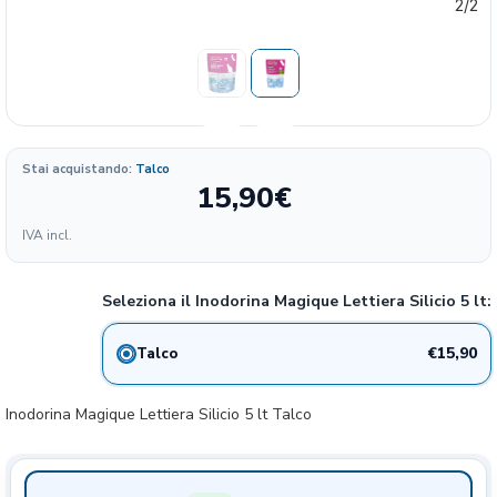
2/2
Stai acquistando:
Talco
15,90
€
Formato
IVA incl.
6.36
15.9€
5 lt Talco
20%
€/KG
Seleziona il Inodorina Magique Lettiera Silicio 5 lt:
€15,90
Talco
Inodorina Magique Lettiera Silicio 5 lt Talco