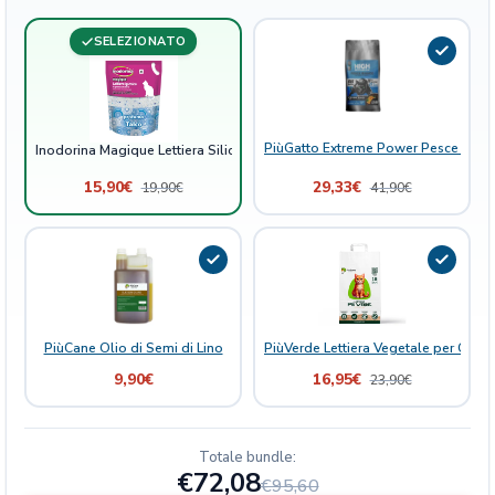
o
5
SELEZIONATO
l
t
T
a
PiùGatto Extreme Power Pesce Bianc
l
Inodorina Magique Lettiera Silicio 5 lt Talco
c
15,90
€
29,33
€
19,90
€
41,90
€
o
q
u
a
n
t
i
PiùCane Olio di Semi di Lino
PiùVerde Lettiera Vegetale per Gatti 
t
9,90
€
16,95
€
23,90
€
à
Totale bundle:
€72,08
€95,60