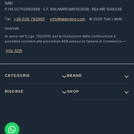
(MB)
P.IVA 02702060969 · C.F. RNLNMR53M51G350B · REA MB 1548338
+39 039 792965
info@alandog.com
Tel.
·
· © 2026 Tutti i diritti
riservati
Ai sensi del D.Lgs. 130/2015, per la risoluzione delle controversie è
possibile ricorrere alle procedure ADR presso le Camere di Commercio —
Info ADR
CATEGORIE
BRAND
RISORSE
SHOP