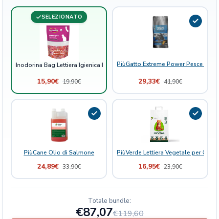
a
SELEZIONATO
5
l
t
q
u
PiùGatto Extreme Power Pesce Bianc
Inodorina Bag Lettiera Igienica Neutra 5lt
a
15,90
€
29,33
€
19,90
€
41,90
€
n
t
i
t
à
PiùCane Olio di Salmone
PiùVerde Lettiera Vegetale per Gatti 
24,89
€
16,95
€
33,90
€
23,90
€
Totale bundle:
€87,07
€119,60