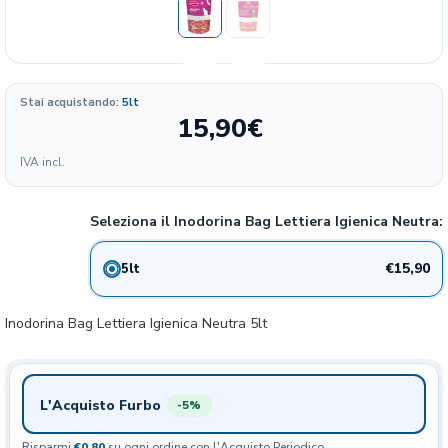
Stai acquistando:
5lt
15,90
€
Formato
IVA incl.
3.18
15.9€
5 lt
20%
€/KG
Seleziona il Inodorina Bag Lettiera Igienica Neutra:
€15,90
5lt
Inodorina Bag Lettiera Igienica Neutra 5lt
L'Acquisto Furbo
-5%
Risparmi
€0,80
su ogni ordine con l'Acquisto Periodico.