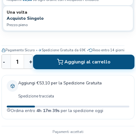
Una volta
Acquisto Singolo
Prezzo pieno
Pagamento Sicuro
Spedizione Gratuita da 69€
Reso entro 14 giorni
I
Aggiungi al carrello
-
+
n
o
d
Aggiungi €53,10 per la Spedizione Gratuita
o
r
Spedizione tracciata
i
n
Ordina entro
4h 17m 39s
per la spedizione oggi
a
B
a
g
Pagamenti accettati