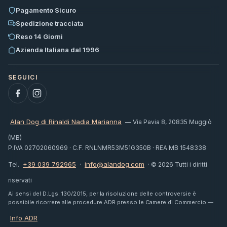
Pagamento Sicuro
Spedizione tracciata
Reso 14 Giorni
Azienda Italiana dal 1996
Alan Dog di Rinaldi Nadia Marianna
— Via Pavia 8, 20835 Muggiò
(MB)
P.IVA 02702060969 · C.F. RNLNMR53M51G350B · REA MB 1548338
+39 039 792965
info@alandog.com
Tel.
·
· © 2026 Tutti i diritti
riservati
Ai sensi del D.Lgs. 130/2015, per la risoluzione delle controversie è
possibile ricorrere alle procedure ADR presso le Camere di Commercio —
Info ADR