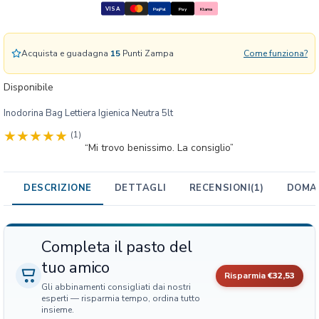
L
VISA
PayPal
Pay
Klarna
e
t
t
Acquista e guadagna
15
Punti Zampa
Come funziona?
i
e
Disponibile
r
Inodorina Bag Lettiera Igienica Neutra 5lt
a
I
(1)
g
“Mi trovo benissimo. La consiglio”
i
e
DESCRIZIONE
DETTAGLI
RECENSIONI
(1)
DOMAN
n
i
c
a
Completa il pasto del
N
tuo amico
e
Risparmia
€32,53
u
Gli abbinamenti consigliati dai nostri
esperti — risparmia tempo, ordina tutto
t
insieme.
r