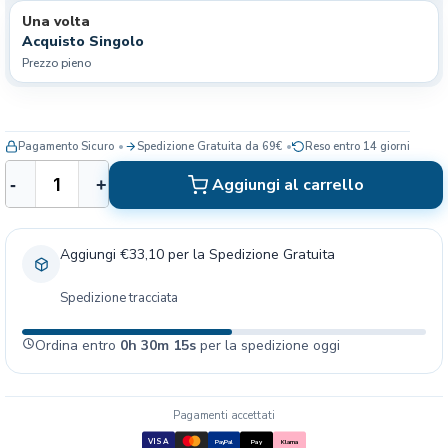
Una volta
Acquisto Singolo
Prezzo pieno
Pagamento Sicuro
Spedizione Gratuita da 69€
Reso entro 14 giorni
I
Aggiungi al carrello
-
+
n
o
d
Aggiungi €33,10 per la Spedizione Gratuita
o
r
Spedizione tracciata
i
n
Ordina entro
0h 30m 15s
per la spedizione oggi
a
B
a
g
Pagamenti accettati
L
VISA
PayPal
Pay
Klarna