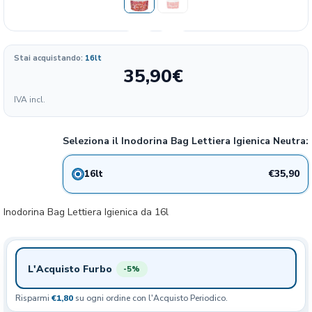
Stai acquistando:
16lt
35,90
€
Formato
IVA incl.
4.99
35.9€
16 lt
22%
€/KG
Seleziona il Inodorina Bag Lettiera Igienica Neutra:
€35,90
16lt
Inodorina Bag Lettiera Igienica da 16l
L'Acquisto Furbo
-5%
Risparmi
€1,80
su ogni ordine con l'Acquisto Periodico.