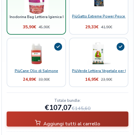
a
1
6
PiùGatto Extreme Power Pesce Bianc
Inodorina Bag Lettiera Igienica Neutra 16lt
l
t
35,90
€
29,33
€
45,90
€
41,90
€
q
u
a
n
t
i
PiùCane Olio di Salmone
PiùVerde Lettiera Vegetale per Gatti 
t
24,89
€
16,95
€
à
33,90
€
23,90
€
Totale bundle:
€107,07
€145,60
Aggiungi tutti al carrello