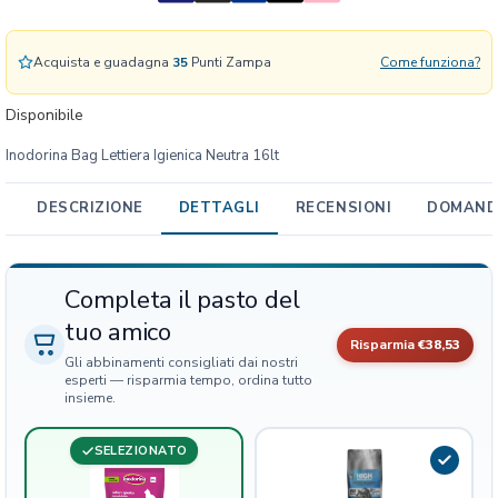
e
t
t
Acquista e guadagna
35
Punti Zampa
Come funziona?
i
e
Disponibile
r
Inodorina Bag Lettiera Igienica Neutra 16lt
a
I
g
DESCRIZIONE
DETTAGLI
RECENSIONI
DOMANDE
i
e
n
Completa il pasto del
i
tuo amico
c
Risparmia
€38,53
a
Gli abbinamenti consigliati dai nostri
N
esperti — risparmia tempo, ordina tutto
insieme.
e
u
t
SELEZIONATO
r