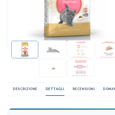
TRIBAL
Unica Gemma
TRIXIE
Beaphar
MIDLEE
TropiClean
Gemon
AlanDog
Hill's
Advantix
DESCRIZIONE
DETTAGLI
RECENSIONI
DOMAN