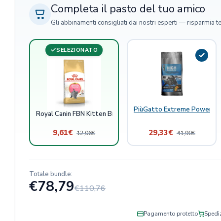
Completa il pasto del tuo amico
Gli abbinamenti consigliati dai nostri esperti — risparmia t
SELEZIONATO
PiùGatto Extreme Power Pes
Royal Canin FBN Kitten British Shorthair
9,61
€
29,33
€
12,06
€
41,90
€
Totale bundle:
€78,79
€110,76
Pagamento protetto
Spediz