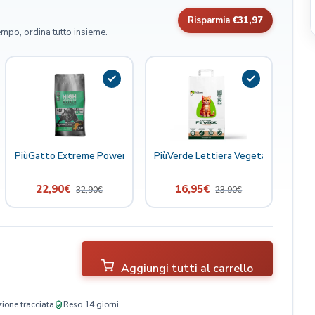
Risparmia
€31,97
empo, ordina tutto insieme.
ce Bianco con Polpa d'Arancia Gatto Crocchette 1,5kg
PiùGatto Extreme Power Maiale Monoproteico con Polpa d'Arancia G
PiùVerde Lettiera Vegetale per Gatt
22,90
€
16,95
€
32,90
€
23,90
€
Aggiungi tutti al carrello
ione tracciata
Reso 14 giorni