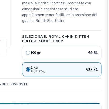
mascella British Shorthair Crocchetta con
CLIFFI CAT POPS
dimensioni e consistenza studiate
Dog&Dog
appositamente per facilitare la prensione del
Julius K9
gattino British Shorthair e.
MSD Animal Health
BWild
SELEZIONA IL ROYAL CANIN KITTEN
BRITISH SHORTHAIR:
Whimzees
Flamingo Pet Products
400 gr
€9,61
Seresto
Bark Appeal Pet Product
2 kg
€37,71
Exspot
18,86 €/kg
DE E RISPOSTE