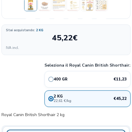
Stai acquistando:
2 KG
45,22
€
Formato
IVA incl.
28.08
11.23€
400 GR
20%
€/KG
Seleziona il Royal Canin British Shorthair:
22.61
45.22€
2 KG
20%
€/KG
€11,23
400 GR
2 KG
€45,22
22,61 €/kg
Royal Canin British Shorthair 2 kg