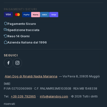
PAGAMENTI SICURI
VISA
PayPal
Klarna
AMEX
Stripe
Pagamento Sicuro
Spedizione tracciata
Reso 14 Giorni
Azienda Italiana dal 1996
Alan Dog di Rinaldi Nadia Marianna
— Via Pavia 8, 20835 Muggiò
(MB)
P.IVA 02702060969 · C.F. RNLNMR53M51G350B · REA MB 1548338
+39 039 792965
info@alandog.com
Tel.
·
· © 2026 Tutti i diritti
riservati