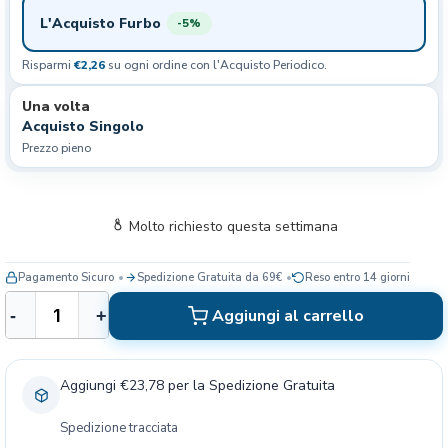
L'Acquisto Furbo
-5%
Risparmi
€2,26
su ogni ordine con l'Acquisto Periodico.
Una volta
Acquisto Singolo
Prezzo pieno
Molto richiesto questa settimana
Pagamento Sicuro
Spedizione Gratuita da 69€
Reso entro 14 giorni
R
Aggiungi al carrello
-
+
o
y
a
Aggiungi €23,78 per la Spedizione Gratuita
l
C
Spedizione tracciata
a