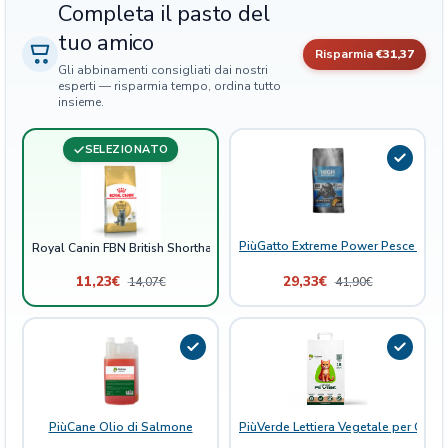
Completa il pasto del
r
tuo amico
q
Risparmia
€31,37
u
Gli abbinamenti consigliati dai nostri
a
esperti — risparmia tempo, ordina tutto
insieme.
n
t
SELEZIONATO
i
t
à
PiùGatto Extreme Power Pesce Bianc
Royal Canin FBN British Shorthair
11,23
€
29,33
€
14,07
€
41,90
€
PiùCane Olio di Salmone
PiùVerde Lettiera Vegetale per Gatti 