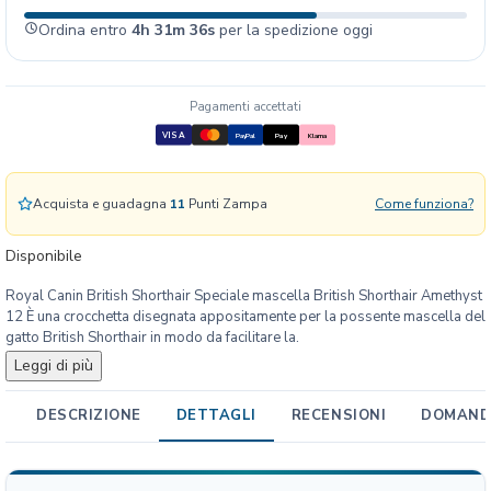
n
Ordina entro
4h 31m 36s
per la spedizione oggi
i
n
F
B
Pagamenti accettati
N
VISA
PayPal
Pay
Klarna
B
r
i
Acquista e guadagna
11
Punti Zampa
Come funziona?
t
i
Disponibile
s
Royal Canin British Shorthair Speciale mascella British Shorthair Amethyst
h
12 È una crocchetta disegnata appositamente per la possente mascella del
S
gatto British Shorthair in modo da facilitare la.
h
Leggi di più
o
r
DESCRIZIONE
DETTAGLI
RECENSIONI
DOMANDE
t
h
a
i