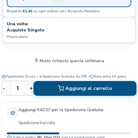
Risparmi
€1,45
su ogni ordine con l'Acquisto Periodico.
Una volta
Acquisto Singolo
Prezzo pieno
Molto richiesto questa settimana
Pagamento Sicuro
Spedizione Gratuita da 69€
Reso entro 14 giorni
M
Aggiungi al carrello
-
+
o
n
g
Aggiungi €40,07 per la Spedizione Gratuita
e
M
Spedizione tracciata
o
n
Ordina entro
8h 36m 06s
per la spedizione oggi