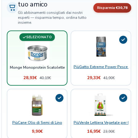
tuo amico
t
Risparmia
€30,78
o
Gli abbinamenti consigliati dai nostri
2
esperti — risparmia tempo, ordina tutto
insieme.
4
x
SELEZIONATO
8
0
g
r
q
PiùGatto Extreme Power Pesce Bianc
Monge Monoprotein Scatolette Gatto 24x80gr
u
28,93
€
29,33
€
40,19
€
41,90
€
a
n
t
i
t
à
PiùCane Olio di Semi di Lino
PiùVerde Lettiera Vegetale per Gatti 
9,90
€
16,95
€
23,90
€