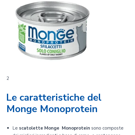
2
Le caratteristiche del
Monge Monoprotein
Le
scatolette
Monge Monoprotein
sono composte