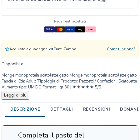
o
p
r
o
Pagamenti accettati
t
VISA
PayPal
Pay
Klarna
e
i
n
Acquista e guadagna
28
Punti Zampa
Come funziona?
S
c
Disponibile
a
Monge monoprotein scatolette gatto Monge monoprotein scatolette gatto
t
Fascia di Età: Adult Tipologia di Prodotto: Pezzetti / Confezioni: Scatolette
o
Alimento tipo: UMIDO Formati | gr 80 | ★★★★★ 5/5.
l
Leggi di più
e
t
DESCRIZIONE
DETTAGLI
RECENSIONI
DOMANDE
t
e
G
a
Completa il pasto del
t