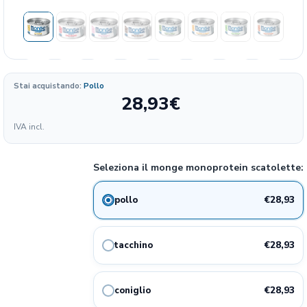
Stai acquistando:
Pollo
28,93
€
Formato
IVA incl.
15.07
28.93€
pollo
28%
€/KG
Seleziona il monge monoprotein scatolette:
15.07
28.93€
tacchino
28%
€/KG
€28,93
pollo
15.07
28.93€
coniglio
28%
€/KG
€28,93
tacchino
15.07
28.93€
tacchino con carote
28%
€/KG
€28,93
coniglio