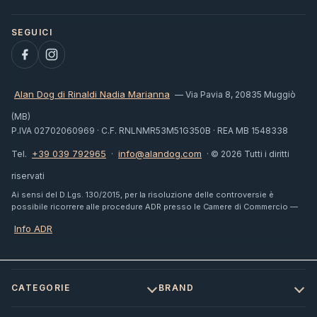
Alan Dog di Rinaldi Nadia Marianna
— Via Pavia 8, 20835 Muggiò
(MB)
P.IVA 02702060969 · C.F. RNLNMR53M51G350B · REA MB 1548338
+39 039 792965
info@alandog.com
Tel.
·
· © 2026 Tutti i diritti
riservati
Ai sensi del D.Lgs. 130/2015, per la risoluzione delle controversie è
possibile ricorrere alle procedure ADR presso le Camere di Commercio —
Info ADR
CATEGORIE
BRAND