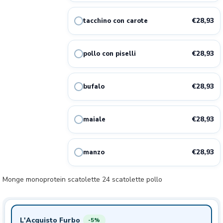
15.07
28.93€
pollo con piselli
28%
€/KG
€28,93
tacchino con carote
15.07
28.93€
bufalo
28%
€/KG
€28,93
pollo con piselli
15.07
28.93€
maiale
28%
€/KG
€28,93
bufalo
15.07
28.93€
manzo
28%
€/KG
€28,93
maiale
€28,93
manzo
Monge monoprotein scatolette 24 scatolette pollo
L'Acquisto Furbo
-5%