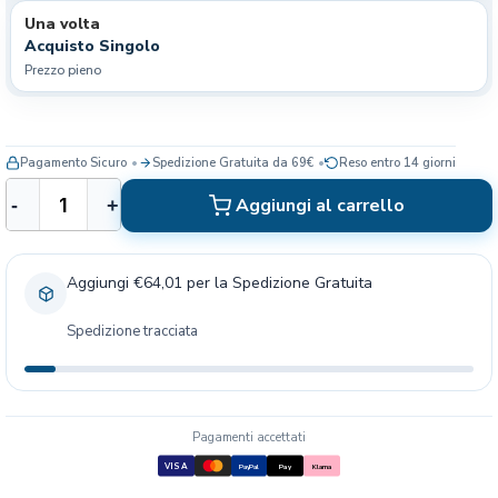
Una volta
Acquisto Singolo
Prezzo pieno
Pagamento Sicuro
Spedizione Gratuita da 69€
Reso entro 14 giorni
K
Aggiungi al carrello
-
+
o
n
g
Aggiungi €64,01 per la Spedizione Gratuita
G
a
Spedizione tracciata
t
t
o
M
o
Pagamenti accettati
p
VISA
PayPal
Pay
Klarna
p