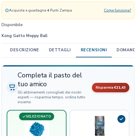
y
B
Acquista e guadagna
4
Punti Zampa
Come funziona?
a
l
Disponibile
l
Kong Gatto Moppy Ball
q
u
a
DESCRIZIONE
DETTAGLI
RECENSIONI
DOMANDE
n
t
i
Completa il pasto del
t
tuo amico
à
Risparmia
€21,43
Gli abbinamenti consigliati dai nostri
esperti — risparmia tempo, ordina tutto
insieme.
SELEZIONATO