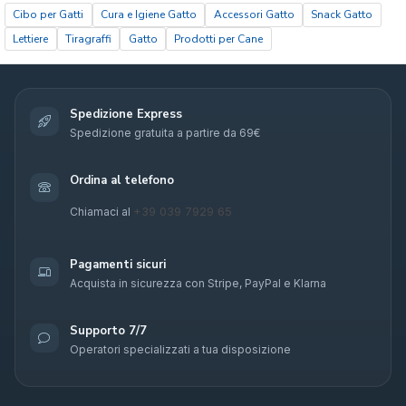
Cibo per Gatti
Cura e Igiene Gatto
Accessori Gatto
Snack Gatto
Lettiere
Tiragraffi
Gatto
Prodotti per Cane
Spedizione Express
Spedizione gratuita a partire da 69€
Ordina al telefono
+39 039 7929 65
Chiamaci al
Pagamenti sicuri
Acquista in sicurezza con Stripe, PayPal e Klarna
Supporto 7/7
Operatori specializzati a tua disposizione