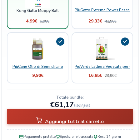
PiùGatto Extreme Power Pesce Bianc
Kong Gatto Moppy Ball
4,99
€
29,33
€
6,90
€
41,90
€
PiùCane Olio di Semi di Lino
PiùVerde Lettiera Vegetale per Gatti 
9,90
€
16,95
€
23,90
€
Totale bundle:
€61,17
€82,60
Aggiungi tutti al carrello
Pagamento protetto
Spedizione tracciata
Reso 14 giorni