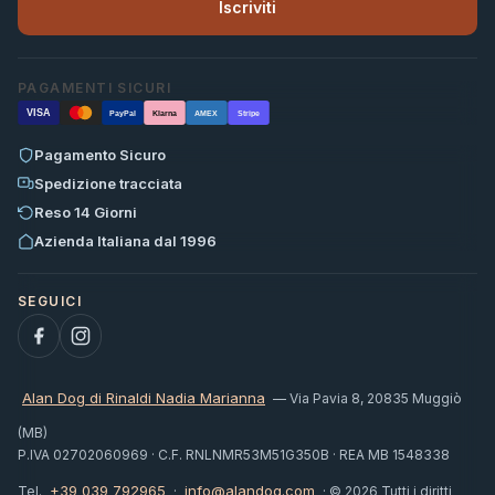
Iscriviti
PAGAMENTI SICURI
VISA
PayPal
Klarna
AMEX
Stripe
Pagamento Sicuro
Spedizione tracciata
Reso 14 Giorni
Azienda Italiana dal 1996
Alan Dog di Rinaldi Nadia Marianna
— Via Pavia 8, 20835 Muggiò
(MB)
P.IVA 02702060969 · C.F. RNLNMR53M51G350B · REA MB 1548338
+39 039 792965
info@alandog.com
Tel.
·
· © 2026 Tutti i diritti