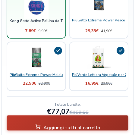
C
a
m
PiùGatto Extreme Power Pesce Bianc
Kong Gatto Active Pallina da Tennis con Campanelli
p
a
7,89
€
29,33
€
9,90
€
41,90
€
n
e
l
l
i
q
PiùGatto Extreme Power Maiale Monoproteico con Polpa d'Arancia Gatto
PiùVerde Lettiera Vegetale per Gatti 
u
22,90
€
16,95
€
a
32,90
€
23,90
€
n
t
i
Totale bundle:
€77,07
t
€108,60
à
Aggiungi tutti al carrello