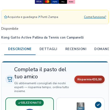
VISA
PayPal
Pay
Klarna
v
e
P
Acquista e guadagna
7
Punti Zampa
Come funziona?
a
l
Disponibile
l
Kong Gatto Active Pallina da Tennis con Campanelli
i
n
a
DESCRIZIONE
DETTAGLI
RECENSIONI
DOMANDE
d
a
T
Completa il pasto del
e
tuo amico
n
Risparmia
€31,53
n
Gli abbinamenti consigliati dai nostri
i
esperti — risparmia tempo, ordina tutto
insieme.
s
c
o
SELEZIONATO
n