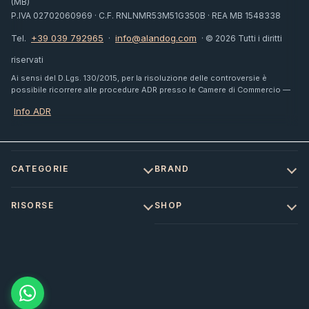
(MB)
P.IVA 02702060969 · C.F. RNLNMR53M51G350B · REA MB 1548338
+39 039 792965
info@alandog.com
Tel.
·
· © 2026 Tutti i diritti
riservati
Ai sensi del D.Lgs. 130/2015, per la risoluzione delle controversie è
possibile ricorrere alle procedure ADR presso le Camere di Commercio —
Info ADR
CATEGORIE
BRAND
RISORSE
SHOP