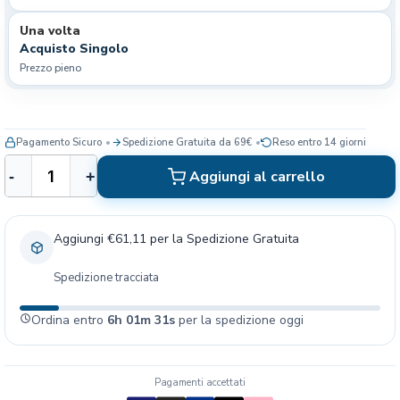
Una volta
Acquisto Singolo
Prezzo pieno
Pagamento Sicuro
Spedizione Gratuita da 69€
Reso entro 14 giorni
K
Aggiungi al carrello
-
+
o
n
g
Aggiungi €61,11 per la Spedizione Gratuita
G
a
Spedizione tracciata
t
t
Ordina entro
6h 01m 30s
per la spedizione oggi
o
A
c
t
Pagamenti accettati
i