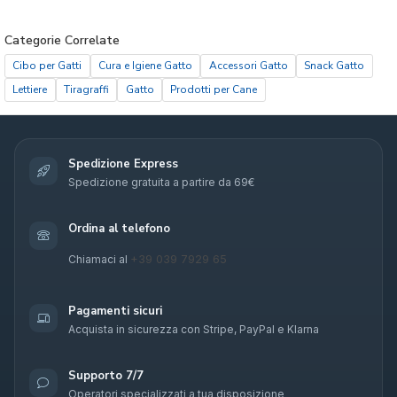
Categorie Correlate
Cibo per Gatti
Cura e Igiene Gatto
Accessori Gatto
Snack Gatto
Lettiere
Tiragraffi
Gatto
Prodotti per Cane
Spedizione Express
Spedizione gratuita a partire da 69€
Ordina al telefono
+39 039 7929 65
Chiamaci al
Pagamenti sicuri
Acquista in sicurezza con Stripe, PayPal e Klarna
Supporto 7/7
Operatori specializzati a tua disposizione