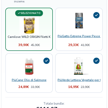
insieme.
C
o
SELEZIONATO
n
i
g
l
i
PiùGatto Extreme Power Pesce Bianc
Carnilove WILD ORIGIN Filetti Kitten Coniglio arricchito con Calendula Bu
o
39,90
€
29,33
€
45,90
€
41,90
€
a
r
r
i
c
c
h
PiùCane Olio di Salmone
PiùVerde Lettiera Vegetale per Gatti 
i
24,89
€
16,95
€
33,90
€
23,90
€
t
o
c
Totale bundle:
o