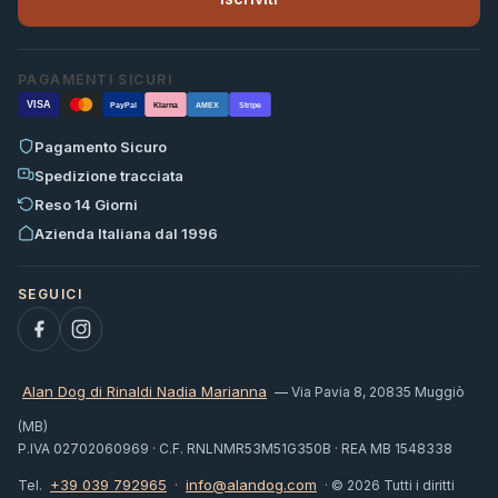
PAGAMENTI SICURI
VISA
PayPal
Klarna
AMEX
Stripe
Pagamento Sicuro
Spedizione tracciata
Reso 14 Giorni
Azienda Italiana dal 1996
Alan Dog di Rinaldi Nadia Marianna
— Via Pavia 8, 20835 Muggiò
(MB)
P.IVA 02702060969 · C.F. RNLNMR53M51G350B · REA MB 1548338
+39 039 792965
info@alandog.com
Tel.
·
· © 2026 Tutti i diritti