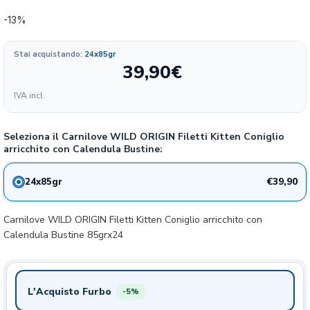
-13%
Stai acquistando:
24x85gr
39,90
€
Formato
IVA incl.
14.25
39.9€
24x85gr
13%
€/KG
Seleziona il Carnilove WILD ORIGIN Filetti Kitten Coniglio
arricchito con Calendula Bustine:
€39,90
24x85gr
Carnilove WILD ORIGIN Filetti Kitten Coniglio arricchito con
Calendula Bustine 85grx24
L'Acquisto Furbo
-5%