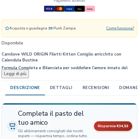
Pagamenti accettati
D
VISA
PayPal
Pay
Klarna
O
R
I
Acquista e guadagna
39
Punti Zampa
Come funziona?
G
I
Disponibile
N
Carnilove WILD ORIGIN Filetti Kitten Coniglio arricchito con
F
Calendula Bustine
i
Formula Completa e Bilanciata per soddisfare l’amore innato del
l
Leggi di più
gatto per la carne
e
Si torna in natura, dove i carnivori inseguivano le loro prede selvatiche… La
t
caccia è iniziata! L’amore istintivo dei gatti per la carne sarà così
DESCRIZIONE
DETTAGLI
RECENSIONI
DOMANDE
t
soddisfatto.
i
Un alimento completo in deliziosi bocconcini in salsa che possono essere
K
mischiati alle crocchette per rendere il sapore del pasto ancora più
i
Completa il pasto del
irresistibile.
t
tuo amico
t
Risparmia
€34,53
e
Gli abbinamenti consigliati dai nostri
n
esperti — risparmia tempo, ordina tutto