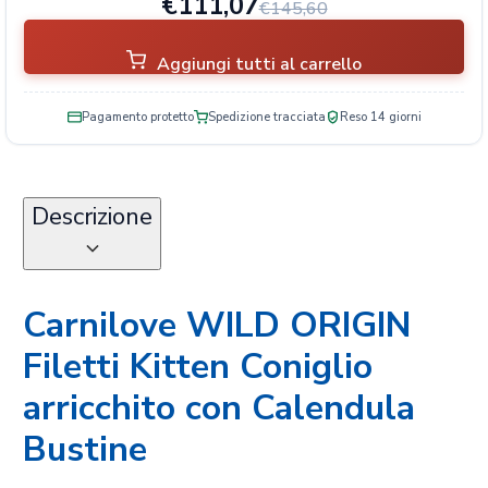
€111,07
n
€145,60
C
a
Aggiungi tutti al carrello
l
e
Pagamento protetto
Spedizione tracciata
Reso 14 giorni
n
d
u
l
Descrizione
a
B
u
s
Carnilove WILD ORIGIN
t
i
Filetti Kitten Coniglio
n
e
arricchito con Calendula
q
Bustine
u
a
n