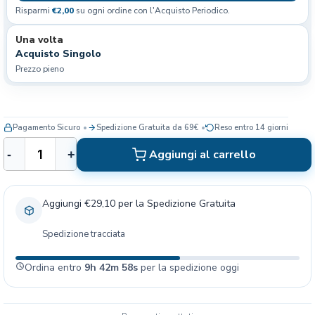
Risparmi
€2,00
su ogni ordine con l'Acquisto Periodico.
Una volta
Acquisto Singolo
Prezzo pieno
Pagamento Sicuro
Spedizione Gratuita da 69€
Reso entro 14 giorni
C
Aggiungi al carrello
-
+
a
r
n
Aggiungi €29,10 per la Spedizione Gratuita
i
l
Spedizione tracciata
o
v
Ordina entro
9h 42m 58s
per la spedizione oggi
e
W
I
L