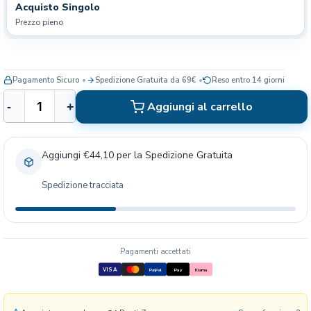
Acquisto Singolo
Prezzo pieno
Pagamento Sicuro
Spedizione Gratuita da 69€
Reso entro 14 giorni
C
Aggiungi al carrello
-
+
a
r
n
Aggiungi €44,10 per la Spedizione Gratuita
i
l
Spedizione tracciata
o
v
e
A
d
Pagamenti accettati
u
VISA
PayPal
Pay
Klarna
l
t
O