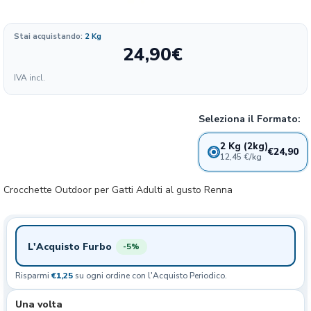
Stai acquistando:
2 Kg
24,90
€
Formato
IVA incl.
12.45
24.9€
2 kg
€/KG
Seleziona il Formato:
2 Kg (2kg)
€24,90
12,45 €/kg
Crocchette Outdoor per Gatti Adulti al gusto Renna
L'Acquisto Furbo
-5%
Risparmi
€1,25
su ogni ordine con l'Acquisto Periodico.
Una volta