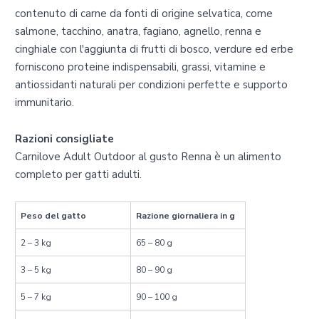
contenuto di carne da fonti di origine selvatica, come
salmone, tacchino, anatra, fagiano, agnello, renna e
cinghiale con l'aggiunta di frutti di bosco, verdure ed erbe
forniscono proteine indispensabili, grassi, vitamine e
antiossidanti naturali per condizioni perfette e supporto
immunitario.
Razioni consigliate
Carnilove Adult Outdoor al gusto Renna è un alimento
completo per gatti adulti.
Peso del gatto
Razione giornaliera in g
2 – 3 kg
65 – 80 g
3 – 5 kg
80 – 90 g
5 – 7 kg
90 – 100 g