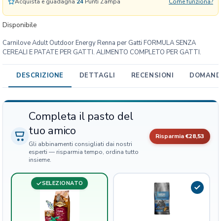
Acquista e guadagna
24
Punti Zampa
Come funziona?
u
t
Disponibile
d
Carnilove Adult Outdoor Energy Renna per Gatti FORMULA SENZA
o
CEREALI E PATATE PER GATTI. ALIMENTO COMPLETO PER GATTI.
o
r
DESCRIZIONE
DETTAGLI
RECENSIONI
DOMANDE
E
n
e
r
Completa il pasto del
g
tuo amico
y
Risparmia
€28,53
R
Gli abbinamenti consigliati dai nostri
e
esperti — risparmia tempo, ordina tutto
insieme.
n
n
a
SELEZIONATO
q
u
a