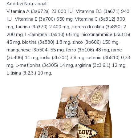
Additivi Nutrizionali
Vitamina A (3a672a) 23 000 I.U., Vitamina D3 (3a671) 940
I.U., Vitamina E (3a700) 650 mg, Vitamina C (3a312) 300
mg, taurina (3a370) 2 400 mg, cloruro di colina (3a890) 2
200 mg, L-carnitina (3a910) 65 mg, nicotinammide (3a315)
45 mg, biotina (3a880) 1,8 mg, zinco (3b606) 150 mg,
manganese (3b504) 55 mg, ferro (3b106) 48 mg, rame
(3b406) 11 mg, iodio (3b201) 3,8 mg, selenio (3b810) 0,23
mg, L-metionina (3c305) 14 mg, arginina (3c3.6.1) 12 mg,
L-lisina (3.2.3.) 10 mg.