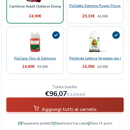
n
PiùGatto Extreme Power Pesce Bianc
Carnilove Adult Outdoor Energy Renna
t
24,90
€
29,33
€
i
41,90
€
t
à
PiùCane Olio di Salmone
PiùVerde Lettiera Vegetale per Gatti 
24,89
€
16,95
€
33,90
€
23,90
€
Totale bundle:
€96,07
€124,60
Aggiungi tutti al carrello
Pagamento protetto
Spedizione tracciata
Reso 14 giorni