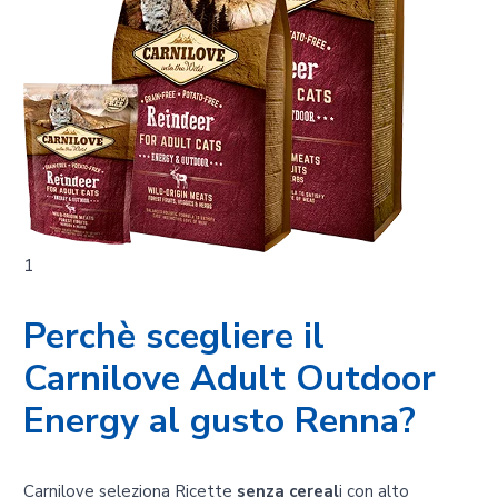
1
Perchè scegliere il
Carnilove Adult Outdoor
Energy al gusto Renna?
Carnilove seleziona Ricette
senza cereal
i con alto