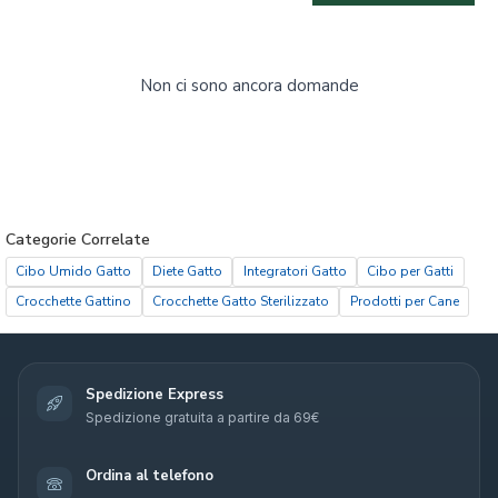
Non ci sono ancora domande
Categorie Correlate
Cibo Umido Gatto
Diete Gatto
Integratori Gatto
Cibo per Gatti
Crocchette Gattino
Crocchette Gatto Sterilizzato
Prodotti per Cane
Spedizione Express
Spedizione gratuita a partire da 69€
Ordina al telefono