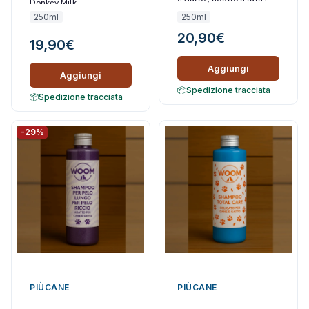
Donkey Milk
tipi di Pelo e Cute
250ml
250ml
20,90
€
19,90
€
Aggiungi
Aggiungi
Spedizione tracciata
Spedizione tracciata
-29%
PIÙCANE
PIÙCANE