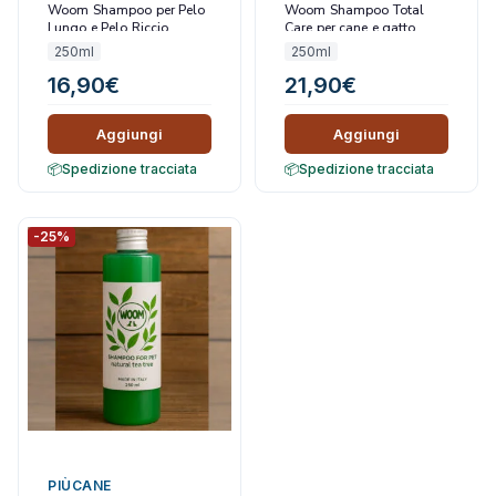
Woom Shampoo per Pelo
Woom Shampoo Total
Lungo e Pelo Riccio
Care per cane e gatto
250ml
250ml
16,90
€
21,90
€
Aggiungi
Aggiungi
Spedizione tracciata
Spedizione tracciata
-25%
PIÙCANE