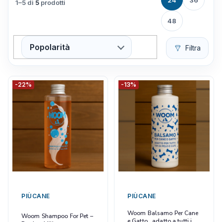
24
36
1–5 di
5
prodotti
48
Popolarità
Filtra
-22%
-13%
PIÙCANE
PIÙCANE
Woom Balsamo Per Cane
Woom Shampoo For Pet –
e Gatto , adatto a tutti i