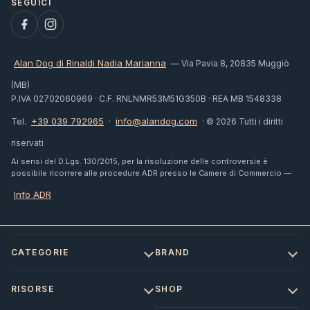
Alan Dog di Rinaldi Nadia Marianna
— Via Pavia 8, 20835 Muggiò
(MB)
P.IVA 02702060969 · C.F. RNLNMR53M51G350B · REA MB 1548338
+39 039 792965
info@alandog.com
Tel.
·
· © 2026 Tutti i diritti
riservati
Ai sensi del D.Lgs. 130/2015, per la risoluzione delle controversie è
possibile ricorrere alle procedure ADR presso le Camere di Commercio —
Info ADR
CATEGORIE
BRAND
RISORSE
SHOP