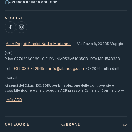
Azienda Italiana dal 1996
Alan Dog di Rinaldi Nadia Marianna
— Via Pavia 8, 20835 Muggiò
(MB)
P.IVA 02702060969 · C.F. RNLNMR53M51G350B · REA MB 1548338
+39 039 792965
info@alandog.com
Tel.
·
· © 2026 Tutti i diritti
riservati
Ai sensi del D.Lgs. 130/2015, per la risoluzione delle controversie è
possibile ricorrere alle procedure ADR presso le Camere di Commercio —
Info ADR
CATEGORIE
BRAND