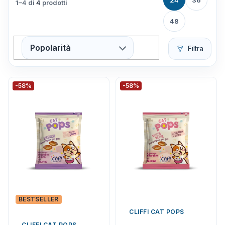
24
36
1–4 di
4
prodotti
48
Popolarità
Filtra
-58%
-58%
BESTSELLER
CLIFFI CAT POPS
CLIFFI CAT POPS