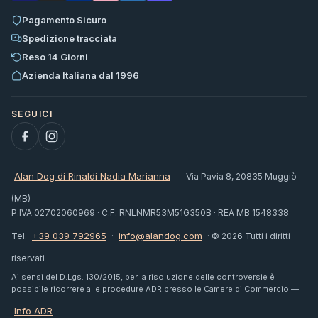
Pagamento Sicuro
Spedizione tracciata
Reso 14 Giorni
Azienda Italiana dal 1996
Alan Dog di Rinaldi Nadia Marianna
— Via Pavia 8, 20835 Muggiò
(MB)
P.IVA 02702060969 · C.F. RNLNMR53M51G350B · REA MB 1548338
+39 039 792965
info@alandog.com
Tel.
·
· © 2026 Tutti i diritti
riservati
Ai sensi del D.Lgs. 130/2015, per la risoluzione delle controversie è
possibile ricorrere alle procedure ADR presso le Camere di Commercio —
Info ADR