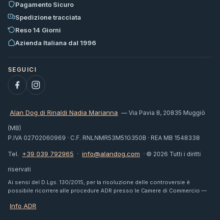
Pagamento Sicuro
Spedizione tracciata
Reso 14 Giorni
Azienda Italiana dal 1996
Alan Dog di Rinaldi Nadia Marianna
— Via Pavia 8, 20835 Muggiò
(MB)
P.IVA 02702060969 · C.F. RNLNMR53M51G350B · REA MB 1548338
+39 039 792965
info@alandog.com
Tel.
·
· © 2026 Tutti i diritti
riservati
Ai sensi del D.Lgs. 130/2015, per la risoluzione delle controversie è
possibile ricorrere alle procedure ADR presso le Camere di Commercio —
Info ADR