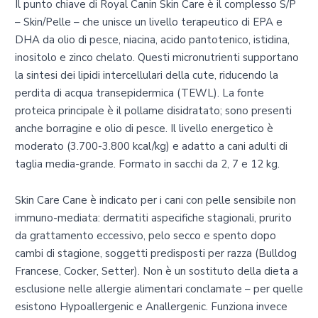
Il punto chiave di Royal Canin Skin Care è il complesso S/P
– Skin/Pelle – che unisce un livello terapeutico di EPA e
DHA da olio di pesce, niacina, acido pantotenico, istidina,
inositolo e zinco chelato. Questi micronutrienti supportano
la sintesi dei lipidi intercellulari della cute, riducendo la
perdita di acqua transepidermica (TEWL). La fonte
proteica principale è il pollame disidratato; sono presenti
anche borragine e olio di pesce. Il livello energetico è
moderato (3.700-3.800 kcal/kg) e adatto a cani adulti di
taglia media-grande. Formato in sacchi da 2, 7 e 12 kg.
Skin Care Cane è indicato per i cani con pelle sensibile non
immuno-mediata: dermatiti aspecifiche stagionali, prurito
da grattamento eccessivo, pelo secco e spento dopo
cambi di stagione, soggetti predisposti per razza (Bulldog
Francese, Cocker, Setter). Non è un sostituto della dieta a
esclusione nelle allergie alimentari conclamate – per quelle
esistono Hypoallergenic e Anallergenic. Funziona invece