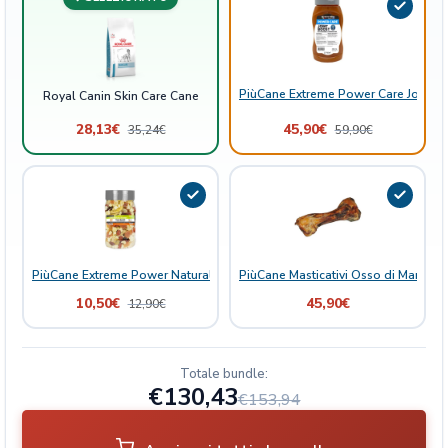
PiùCane Extreme Power Care Joint B
Royal Canin Skin Care Cane
28,13
€
45,90
€
35,24
€
59,90
€
PiùCane Extreme Power Natural Delights Mix Frutta
PiùCane Masticativi Osso di Manzo
10,50
€
45,90
€
12,90
€
Totale bundle:
€130,43
€153,94