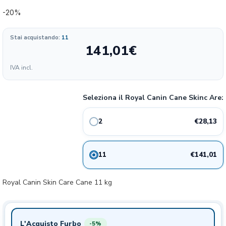
-20%
Stai acquistando:
11
141,01
€
Formato
IVA incl.
14.07
28.13€
2 kg
20%
€/KG
Seleziona il Royal Canin Cane Skinc Are:
12.82
141.01€
11 kg
€/KG
€28,13
2
€141,01
11
Royal Canin Skin Care Cane 11 kg
L'Acquisto Furbo
-5%