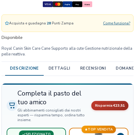
VISA
PayPal
Pay
Klarna
k
i
n
Acquista e guadagna
28
Punti Zampa
Come funziona?
C
a
Disponibile
r
e
Royal Canin Skin Care Cane Supporto alla cute Gestione nutrizionale della
C
pelle reattiva.
a
n
DESCRIZIONE
DETTAGLI
RECENSIONI
DOMANDE
e
q
u
Completa il pasto del
a
n
tuo amico
t
Risparmia
€23,51
Gli abbinamenti consigliati dai nostri
i
esperti — risparmia tempo, ordina tutto
t
insieme.
à
TOP VENDITA
SELEZIONATO