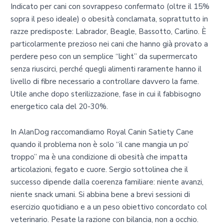
Indicato per cani con sovrappeso confermato (oltre il 15%
sopra il peso ideale) o obesità conclamata, soprattutto in
razze predisposte: Labrador, Beagle, Bassotto, Carlino. È
particolarmente prezioso nei cani che hanno già provato a
perdere peso con un semplice “light” da supermercato
senza riuscirci, perché quegli alimenti raramente hanno il
livello di fibre necessario a controllare davvero la fame.
Utile anche dopo sterilizzazione, fase in cui il fabbisogno
energetico cala del 20-30%.
In AlanDog raccomandiamo Royal Canin Satiety Cane
quando il problema non è solo “il cane mangia un po’
troppo” ma è una condizione di obesità che impatta
articolazioni, fegato e cuore. Sergio sottolinea che il
successo dipende dalla coerenza familiare: niente avanzi,
niente snack umani. Si abbina bene a brevi sessioni di
esercizio quotidiano e a un peso obiettivo concordato col
veterinario. Pesate la razione con bilancia, non a occhio.