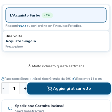
L'Acquisto Furbo
-5%
Risparmi
€6,44
su ogni ordine con l'Acquisto Periodico.
Una volta
Acquisto Singolo
Prezzo pieno
Molto richiesto questa settimana
Pagamento Sicuro
Spedizione Gratuita da 69€
Reso entro 14 giorni
R
Aggiungi al carrello
-
+
o
y
a
Spedizione Gratuita Inclusa!
l
Spedizione tracciata