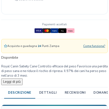
C
a
n
i
n
Pagamenti accettati
V
VISA
PayPal
Pay
Klarna
H
N
S
Acquista e guadagna
24
Punti Zampa
Come funziona?
a
t
Disponibile
i
e
Royal Canin Satiety Cane Controllo efficace del peso Favorisce una perdita
t
di peso sana e ne riduce il rischio di ripresa. Il 97% dei cani ha perso peso
y
nell’arco di 3 mesi.
C
Leggi di più
a
n
DESCRIZIONE
DETTAGLI
RECENSIONI
DOMANDE
e
q
u