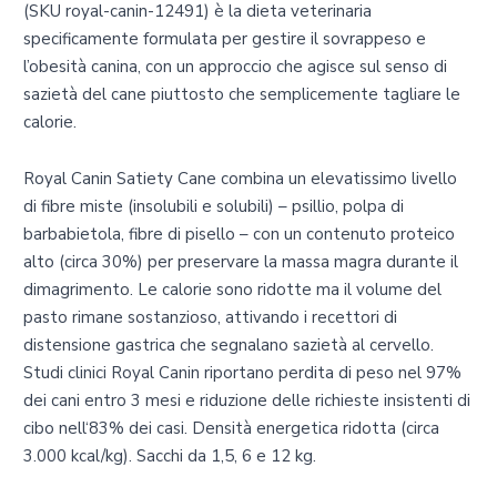
(SKU royal-canin-12491) è la dieta veterinaria
specificamente formulata per gestire il sovrappeso e
l’obesità canina, con un approccio che agisce sul senso di
sazietà del cane piuttosto che semplicemente tagliare le
calorie.
Royal Canin Satiety Cane combina un elevatissimo livello
di fibre miste (insolubili e solubili) – psillio, polpa di
barbabietola, fibre di pisello – con un contenuto proteico
alto (circa 30%) per preservare la massa magra durante il
dimagrimento. Le calorie sono ridotte ma il volume del
pasto rimane sostanzioso, attivando i recettori di
distensione gastrica che segnalano sazietà al cervello.
Studi clinici Royal Canin riportano perdita di peso nel 97%
dei cani entro 3 mesi e riduzione delle richieste insistenti di
cibo nell‘83% dei casi. Densità energetica ridotta (circa
3.000 kcal/kg). Sacchi da 1,5, 6 e 12 kg.