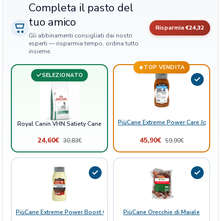
Completa il pasto del
a
n
tuo amico
Risparmia
€24,32
t
Gli abbinamenti consigliati dai nostri
i
esperti — risparmia tempo, ordina tutto
t
insieme.
à
TOP VENDITA
SELEZIONATO
PiùCane Extreme Power Care Joint B
Royal Canin VHN Satiety Cane
24,60
€
45,90
€
30,83
€
59,90
€
PiùCane Extreme Power Boost Grasso di Pecora con Aglio
PiùCane Orecchie di Maiale