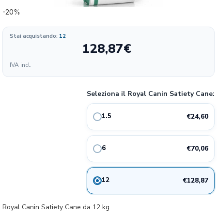
-20%
Stai acquistando:
12
128,87
€
Formato
IVA incl.
16.40
24.6€
1.5 kg
20%
€/KG
Seleziona il Royal Canin Satiety Cane:
11.68
70.06€
6 kg
20%
€/KG
€24,60
1.5
10.74
128.87€
12 kg
€/KG
€70,06
6
€128,87
12
Royal Canin Satiety Cane da 12 kg