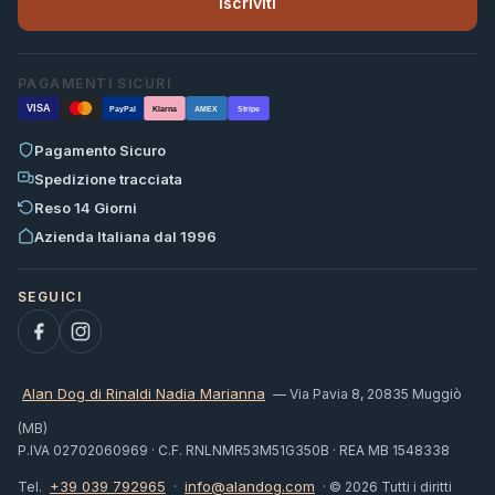
Iscriviti
PAGAMENTI SICURI
VISA
PayPal
Klarna
AMEX
Stripe
Pagamento Sicuro
Spedizione tracciata
Reso 14 Giorni
Azienda Italiana dal 1996
Alan Dog di Rinaldi Nadia Marianna
— Via Pavia 8, 20835 Muggiò
(MB)
P.IVA 02702060969 · C.F. RNLNMR53M51G350B · REA MB 1548338
+39 039 792965
info@alandog.com
Tel.
·
· © 2026 Tutti i diritti