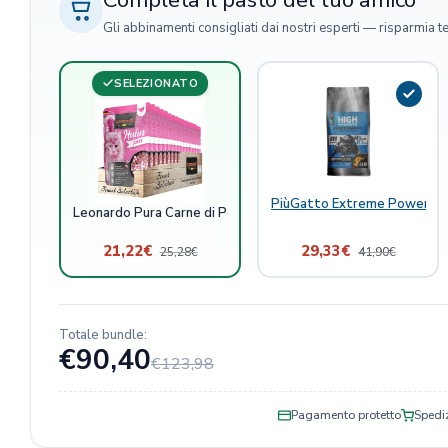
Gli abbinamenti consigliati dai nostri esperti — risparmia t
SELEZIONATO
PiùGatto Extreme Power Pes
Leonardo Pura Carne di Pollo Bustine Gatto
21,22
€
29,33
€
25,28
€
41,90
€
Totale bundle:
€90,40
€123,98
Pagamento protetto
Spediz