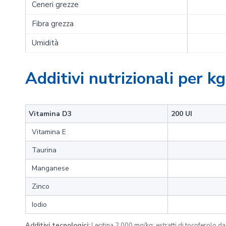
Ceneri grezze
Fibra grezza
Umidità
Additivi nutrizionali per kg
Vitamina D3
200 UI
Vitamina E
Taurina
Manganese
Zinco
Iodio
Additivi tecnologici:
Lecitina 2.000 mg/kg; estratti di tocoferolo da