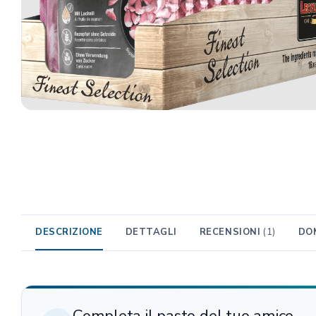
TRIBAL
Unica Gemma
TRIXIE
Beaphar
MIDLEE
TropiClean
Gemon
AlanDog
Hill's
Advantix
DESCRIZIONE
DETTAGLI
RECENSIONI
(1)
DO
Completa il pasto del tuo amico