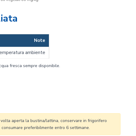
iata
Note
 temperatura ambiente
qua fresca sempre disponibile.
olta aperta la bustina/lattina, conservare in frigorifero
 e consumare preferibilmente entro 6 settimane.