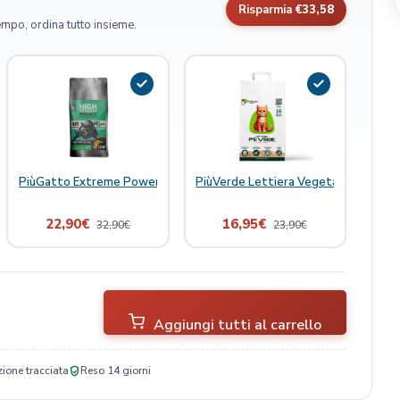
Risparmia
€33,58
empo, ordina tutto insieme.
ce Bianco con Polpa d'Arancia Gatto Crocchette 1,5kg
PiùGatto Extreme Power Maiale Monoproteico con Polpa d'Arancia G
PiùVerde Lettiera Vegetale per Gatt
22,90
€
16,95
€
32,90
€
23,90
€
Aggiungi tutti al carrello
ione tracciata
Reso 14 giorni