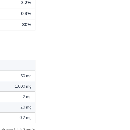
2,2%
0,3%
80%
50 mg
1.000 mg
2 mg
20 mg
0,2 mg
 oli vegetali 80 mg/kg.