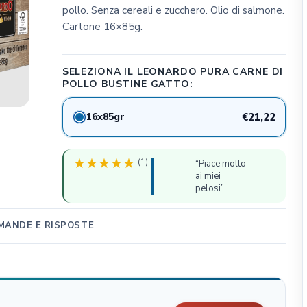
pollo. Senza cereali e zucchero. Olio di salmone.
CLIFFI CAT POPS
Cartone 16×85g.
Dog&Dog
Julius K9
SELEZIONA IL LEONARDO PURA CARNE DI
MSD Animal Health
POLLO BUSTINE GATTO:
BWild
16x85gr
€21,22
Whimzees
Flamingo Pet Products
Seresto
(1)
“Piace molto
ai miei
Bark Appeal Pet Product
pelosi”
Exspot
MANDE E RISPOSTE