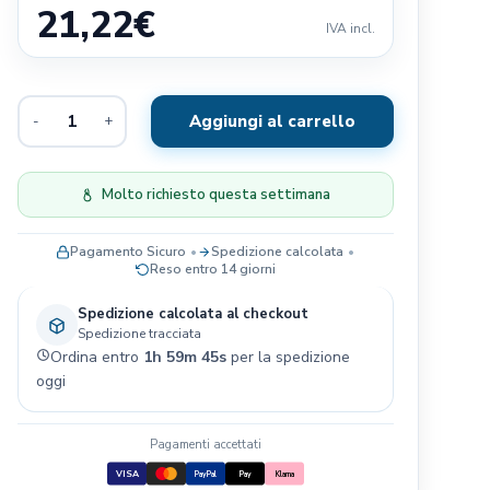
21,22
€
Exclusion
IVA incl.
Terra Canis
Il Pitbull
Aggiungi al carrello
-
+
Baldecchi
Nobby
JRS- PET CARE
Molto richiesto questa settimana
Savic
Pagamento Sicuro
Spedizione calcolata
Blue Sky Clayworks
Reso entro 14 giorni
Bayer
Spedizione calcolata al checkout
Spedizione tracciata
Ordina entro
1h 59m 44s
per la spedizione
oggi
Pagamenti accettati
VISA
PayPal
Pay
Klarna