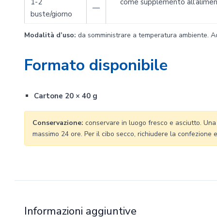
1-2
come supplemento all’alime
—
buste/giorno
Modalità d’uso:
da somministrare a temperatura ambiente. Ac
Formato disponibile
Cartone 20 × 40 g
Conservazione:
conservare in luogo fresco e asciutto. Una v
massimo 24 ore. Per il cibo secco, richiudere la confezione
Informazioni aggiuntive