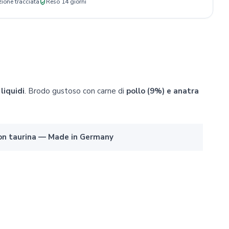
ione tracciata
Reso 14 giorni
liquidi
. Brodo gustoso con carne di
pollo (9%) e anatra
o con taurina — Made in Germany