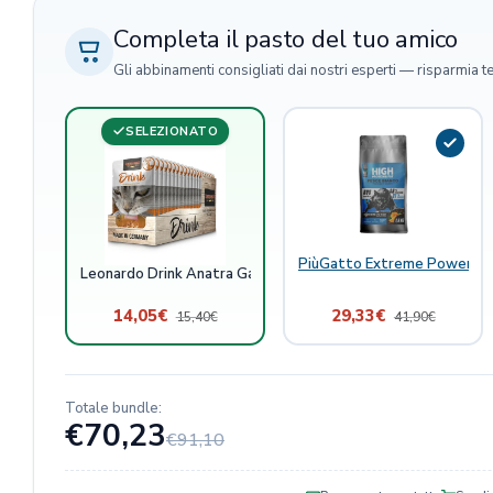
Completa il pasto del tuo amico
Gli abbinamenti consigliati dai nostri esperti — risparmia t
SELEZIONATO
PiùGatto Extreme Power Pes
Leonardo Drink Anatra Gatto Bustine
14,05
€
29,33
€
15,40
€
41,90
€
Totale bundle:
€70,23
€91,10