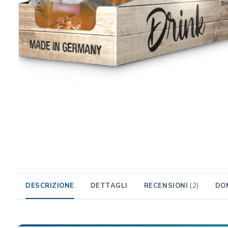
TRIBAL
Unica Gemma
TRIXIE
Beaphar
MIDLEE
TropiClean
Gemon
AlanDog
Hill's
Advantix
DESCRIZIONE
DETTAGLI
RECENSIONI
(2)
DO