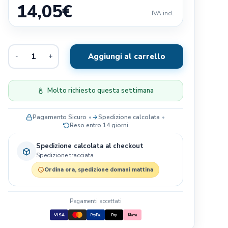
14,05
€
Exclusion
IVA incl.
Terra Canis
Il Pitbull
Aggiungi al carrello
-
+
Baldecchi
Nobby
JRS- PET CARE
Molto richiesto questa settimana
Savic
Pagamento Sicuro
Spedizione calcolata
Blue Sky Clayworks
Reso entro 14 giorni
Bayer
Spedizione calcolata al checkout
Spedizione tracciata
Ordina ora, spedizione domani mattina
Pagamenti accettati
VISA
PayPal
Pay
Klarna