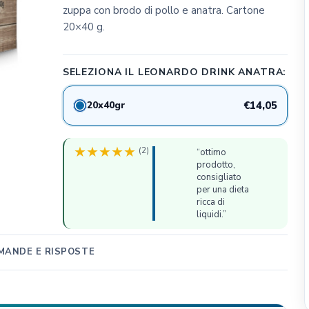
zuppa con brodo di pollo e anatra. Cartone
CLIFFI CAT POPS
20×40 g.
Dog&Dog
Julius K9
SELEZIONA IL LEONARDO DRINK ANATRA:
MSD Animal Health
BWild
20x40gr
€14,05
Whimzees
Flamingo Pet Products
(2)
“ottimo
Seresto
prodotto,
consigliato
Bark Appeal Pet Product
per una dieta
Exspot
ricca di
liquidi.”
MANDE E RISPOSTE