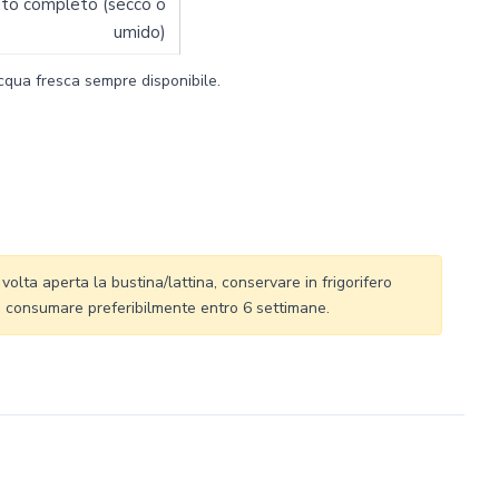
nto completo (secco o
umido)
qua fresca sempre disponibile.
olta aperta la bustina/lattina, conservare in frigorifero
 e consumare preferibilmente entro 6 settimane.