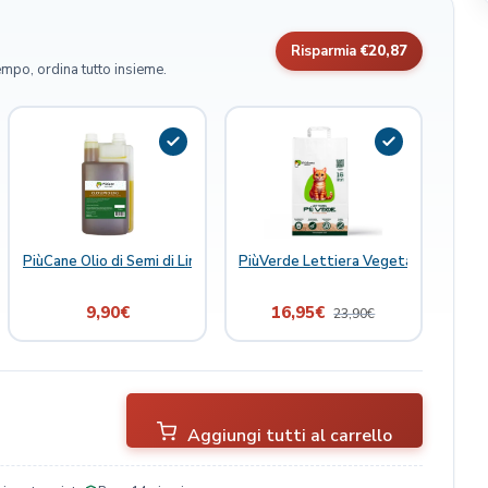
Risparmia
€20,87
empo, ordina tutto insieme.
ce Bianco con Polpa d'Arancia Gatto Crocchette 1,5kg
PiùCane Olio di Semi di Lino
PiùVerde Lettiera Vegetale per Gatt
9,90
€
16,95
€
23,90
€
Aggiungi tutti al carrello