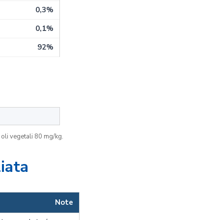
0,3%
0,1%
92%
 oli vegetali 80 mg/kg.
iata
Note