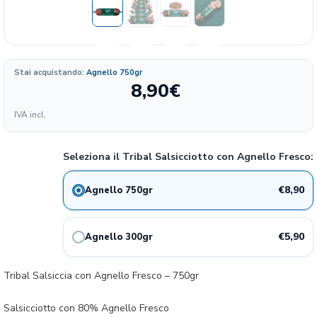
Stai acquistando:
Agnello 750gr
8,90
€
Formato
IVA incl.
11.87
8.9€
750 GR
18%
€/KG
Seleziona il Tribal Salsicciotto con Agnello Fresco:
19.67
5.9€
300 GR
25%
€/KG
€8,90
Agnello 750gr
€5,90
Agnello 300gr
Tribal Salsiccia con Agnello Fresco – 750gr
Salsicciotto con 80% Agnello Fresco