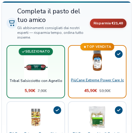
l
l
Completa il pasto del
o
tuo amico
F
Risparmia
€21,40
r
Gli abbinamenti consigliati dai nostri
e
esperti — risparmia tempo, ordina tutto
insieme.
s
c
TOP VENDITA
SELEZIONATO
o
q
u
a
n
PiùCane Extreme Power Care Joint B
Tribal Salsicciotto con Agnello Fresco
t
5,90
€
45,90
€
7,90
€
59,90
€
i
t
à