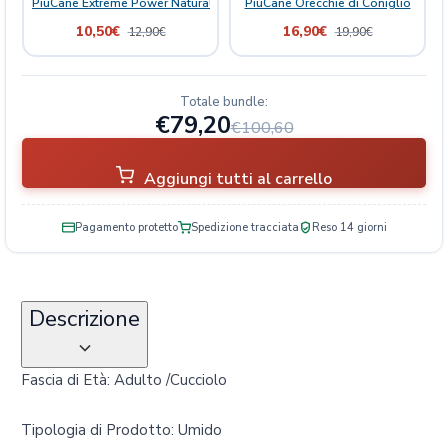
PiùCane Extreme Power Natural Delights Mix Frutta
PiùCane Orecchie di Coniglio
10,50
€
16,90
€
12,90
€
19,90
€
Totale bundle:
€79,20
€100,60
Aggiungi tutti al carrello
Pagamento protetto
Spedizione tracciata
Reso 14 giorni
Descrizione
Fascia di Età: Adulto /Cucciolo
Tipologia di Prodotto: Umido