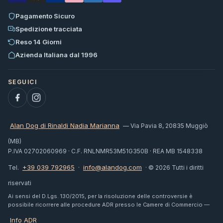
Pagamento Sicuro
Spedizione tracciata
Reso 14 Giorni
Azienda Italiana dal 1996
Alan Dog di Rinaldi Nadia Marianna
— Via Pavia 8, 20835 Muggiò
(MB)
P.IVA 02702060969 · C.F. RNLNMR53M51G350B · REA MB 1548338
+39 039 792965
info@alandog.com
Tel.
·
· © 2026 Tutti i diritti
riservati
Ai sensi del D.Lgs. 130/2015, per la risoluzione delle controversie è
possibile ricorrere alle procedure ADR presso le Camere di Commercio —
Info ADR