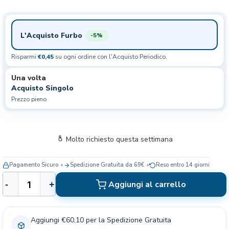
L'Acquisto Furbo
-5%
Risparmi
€0,45
su ogni ordine con l'Acquisto Periodico.
Una volta
Acquisto Singolo
Prezzo pieno
Molto richiesto questa settimana
Pagamento Sicuro
Spedizione Gratuita da 69€
Reso entro 14 giorni
T
Aggiungi al carrello
-
+
r
i
b
Aggiungi €60,10 per la Spedizione Gratuita
a