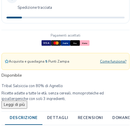
l
Spedizione tracciata
S
a
l
s
i
Pagamenti accettati
c
VISA
PayPal
Pay
Klarna
c
i
o
Acquista e guadagna
5
Punti Zampa
Come funziona?
t
t
Disponibile
o
Tribal Salsiccia con 80% di Agnello
c
o
Ricette adatte a tutte le età, senza cereali, monoproteiche ed
ipoallergeniche con soli 3 ingredienti,
n
Leggi di più
perfette anche per una somministrazione con gli alimenti Tribal Fresh
A
Pressed.
g
Confezionati in salamotti da 750 g
DESCRIZIONE
DETTAGLI
RECENSIONI
DOMANDE
n
e