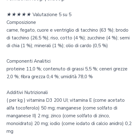
★
★
★
★
★
Valutazione 5 su 5
Composizione
carne, fegato, cuore e ventriglio di tacchino (63 %); brodo
di tacchino (26,5 %); riso, cotto (4 %); zucchine (4 %); semi
di chia (1 %); minerali (1 %); olio di cardo (0,5 %)
Componenti Analitici
proteine 11,0 %; contenuto di grassi 5,5 %; ceneri grezze
2,0 %; fibra grezza 0,4 %; umidità 78,0 %
Additivi Nutrizionali
( per kg ) vitamina D3 200 UI; vitamina E (come acetato
alfa tocoferolo) 50 mg; manganese (come solfato di
manganese II) 2 mg; zinco (come solfato di zinco,
monoidrato) 20 mg; iodio (come iodato di calcio anidro) 0,2
mg