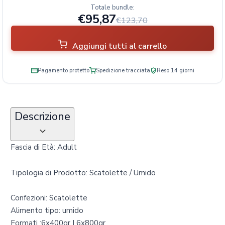
à
Totale bundle:
€95,87
€123,70
Aggiungi tutti al carrello
Pagamento protetto
Spedizione tracciata
Reso 14 giorni
Descrizione
Fascia di Età: Adult
Tipologia di Prodotto: Scatolette / Umido
Confezioni: Scatolette
Alimento tipo: umido
Formati :6x400gr | 6x800gr