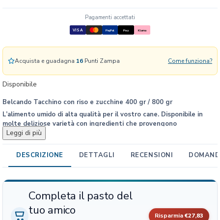
T
a
Pagamenti accettati
c
VISA
PayPal
Pay
Klarna
c
h
i
Acquista e guadagna
16
Punti Zampa
Come funziona?
n
o
Disponibile
c
o
Belcando Tacchino con riso e zucchine 400 gr / 800 gr
n
L’alimento umido di alta qualità per il vostro cane. Disponibile in
R
molte deliziose varietà con ingredienti che provengono
i
Leggi di più
dall’affidabile agricoltura tedesca. Non utilizziamo carne pressata,
s
ma solo carne in pezzi, cucinata con cura. Ogni menù viene arricchito
L’alimento umido Super Premium BELCANDO® con prodotti naturali
con ingredienti selezionati e contiene prezioso olio di cardo, ricco di
o
DESCRIZIONE
DETTAGLI
RECENSIONI
DOMANDE
non contiene aromatizzanti, coloranti e conservanti.
acidi grassi insaturi.
e
Z
u
Completa il pasto del
c
c
tuo amico
Risparmia
€27,83
h