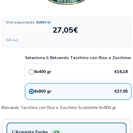
Formato
Stai acquistando:
6x800 Gr
27,05
€
6.47
16.18€
6x400gr
23%
IVA incl.
€/KG
5.41
27.05€
6x800gr
22%
Seleziona il Belcando Tacchino con Riso e Zucchine:
€/KG
€16,18
6x400 gr
€27,05
6x800 gr
Belcando Tacchino con Riso e Zucchine Scatolette 6×800 gr
L'Acquisto Furbo
-5%