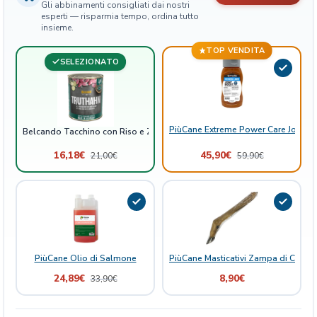
Gli abbinamenti consigliati dai nostri
i
esperti — risparmia tempo, ordina tutto
n
insieme.
e
TOP VENDITA
S
SELEZIONATO
c
a
t
o
PiùCane Extreme Power Care Joint B
Belcando Tacchino con Riso e Zucchine Scatolette
l
e
16,18
€
45,90
€
21,00
€
59,90
€
t
t
e
q
u
a
PiùCane Olio di Salmone
PiùCane Masticativi Zampa di Capra
n
t
24,89
€
8,90
€
33,90
€
i
t