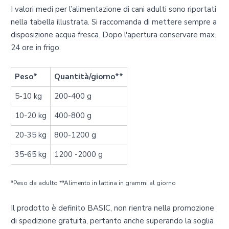
I valori medi per l’alimentazione di cani adulti sono riportati
nella tabella illustrata. Si raccomanda di mettere sempre a
disposizione acqua fresca. Dopo l'apertura conservare max.
24 ore in frigo.
Peso*
Quantità/giorno**
5-10 kg
200-400 g
10-20 kg
400-800 g
20-35 kg
800-1200 g
35-65 kg
1200 -2000 g
*Peso da adulto **Alimento in lattina in grammi al giorno
Il prodotto è definito BASIC, non rientra nella promozione
di spedizione gratuita, pertanto anche superando la soglia