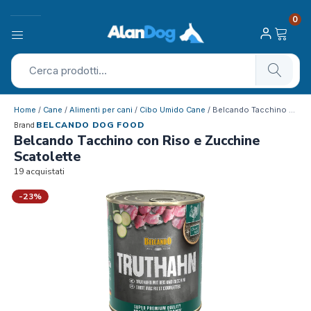
0
Home
/
Cane
/
Alimenti per cani
/
Cibo Umido Cane
/ Belcando Tacchino con Riso e Zucchine…
BELCANDO DOG FOOD
Brand
Belcando Tacchino con Riso e Zucchine
Scatolette
19 acquistati
-23%