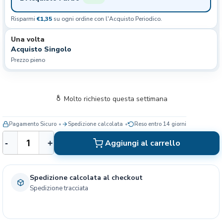
Risparmi
€1,35
su ogni ordine con l'Acquisto Periodico.
Una volta
Acquisto Singolo
Prezzo pieno
Molto richiesto questa settimana
Pagamento Sicuro
Spedizione calcolata
Reso entro 14 giorni
B
Aggiungi al carrello
-
+
e
l
c
Spedizione calcolata al checkout
a
Spedizione tracciata
n
d
o