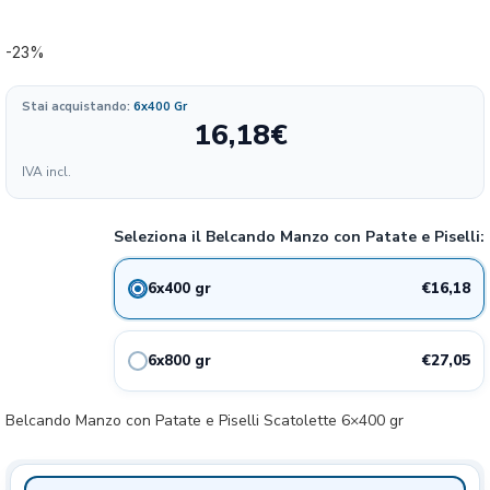
-23%
Stai acquistando:
6x400 Gr
16,18
€
Formato
IVA incl.
6.47
16.18€
6x400gr
23%
€/KG
Seleziona il Belcando Manzo con Patate e Piselli:
5.41
27.05€
6x800gr
22%
€/KG
€16,18
6x400 gr
€27,05
6x800 gr
Belcando Manzo con Patate e Piselli Scatolette 6×400 gr