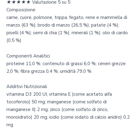
★
★
★
★
★
Valutazione 5 su 5
Composizione
carne, cuore, polmone, trippa, fegato, rene e mammella di
manzo (63 %); brodo di manzo (26,5 %); patate (4 %);
piselli (4 %); semi di chia (1 %); minerali (1 %); olio di cardo
(0,5 %)
Componenti Analitici
proteine 11,0 %; contenuto di grassi 6,0 %; ceneri grezze
2,0 %; fibra grezza 0,4 %; umidità 79,0 %
Additivi Nutrizionali
vitamina D3 200 UI; vitamina E (come acetato alfa
tocoferolo) 50 mg; manganese (come solfato di
manganese II) 2 mg; zinco (come solfato di zinco,
monoidrato) 20 mg; iodio (come iodato di calcio anidro) 0,2
mg