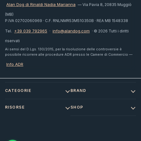
Alan Dog di Rinaldi Nadia Marianna
— Via Pavia 8, 20835 Muggiò
(MB)
P.IVA 02702060969 · C.F. RNLNMR53M51G350B · REA MB 1548338
+39 039 792965
info@alandog.com
Tel.
·
· © 2026 Tutti i diritti
riservati
Ai sensi del D.Lgs. 130/2015, per la risoluzione delle controversie è
possibile ricorrere alle procedure ADR presso le Camere di Commercio —
Info ADR
CATEGORIE
BRAND
RISORSE
SHOP