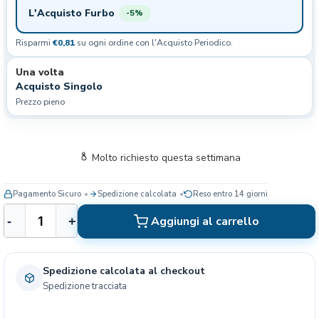
L'Acquisto Furbo
-5%
Risparmi
€0,81
su ogni ordine con l'Acquisto Periodico.
Una volta
Acquisto Singolo
Prezzo pieno
Molto richiesto questa settimana
Pagamento Sicuro
Spedizione calcolata
Reso entro 14 giorni
B
Aggiungi al carrello
-
+
e
l
c
Spedizione calcolata al checkout
a
Spedizione tracciata
n
d