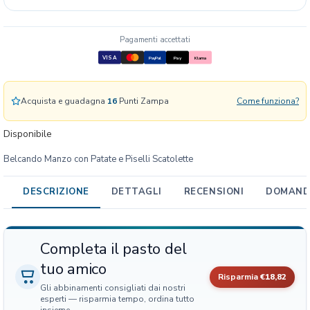
o
M
a
Pagamenti accettati
n
VISA
PayPal
Pay
Klarna
z
o
c
Acquista e guadagna
16
Punti Zampa
Come funziona?
o
n
Disponibile
P
a
Belcando Manzo con Patate e Piselli Scatolette
t
a
DESCRIZIONE
DETTAGLI
RECENSIONI
DOMANDE
t
e
e
Completa il pasto del
P
i
tuo amico
s
Risparmia
€18,82
Gli abbinamenti consigliati dai nostri
e
esperti — risparmia tempo, ordina tutto
l
insieme.