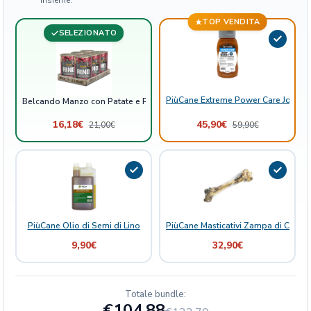
l
TOP VENDITA
i
SELEZIONATO
S
c
a
t
PiùCane Extreme Power Care Joint B
Belcando Manzo con Patate e Piselli Scatolette
o
l
16,18
€
45,90
€
21,00
€
59,90
€
e
t
t
e
q
u
a
PiùCane Olio di Semi di Lino
PiùCane Masticativi Zampa di Cervo 
n
9,90
€
32,90
€
t
i
t
Totale bundle:
à
€104,88