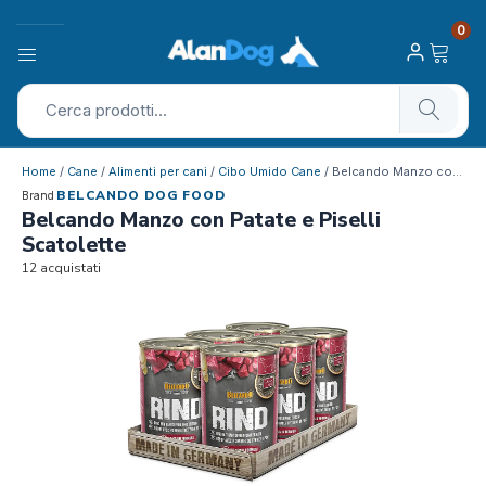
0
Home
/
Cane
/
Alimenti per cani
/
Cibo Umido Cane
/ Belcando Manzo con Patate e Piselli S…
BELCANDO DOG FOOD
Brand
Belcando Manzo con Patate e Piselli
Scatolette
12 acquistati