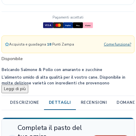
o
M
a
Pagamenti accettati
i
VISA
PayPal
Pay
Klarna
a
l
e
Acquista e guadagna
18
Punti Zampa
Come funziona?
I
b
Disponibile
e
r
Belcando Salmone & Pollo con amaranto e zucchine
i
L’alimento umido di alta qualità per il vostro cane. Disponibile in
c
molte deliziose varietà con ingredienti che provengono
o
Leggi di più
dall’affidabile agricoltura tedesca. Non utilizziamo carne pressata,
c
ma solo carne in pezzi, cucinata con cura. Ogni menù viene arricchito
L’alimento umido Super Premium BELCANDO® con prodotti naturali
con ingredienti selezionati e contiene prezioso olio di cardo, ricco di
o
DESCRIZIONE
DETTAGLI
RECENSIONI
DOMANDE
non contiene aromatizzanti, coloranti e conservanti.
acidi grassi insaturi.
n
C
e
Completa il pasto del
c
i