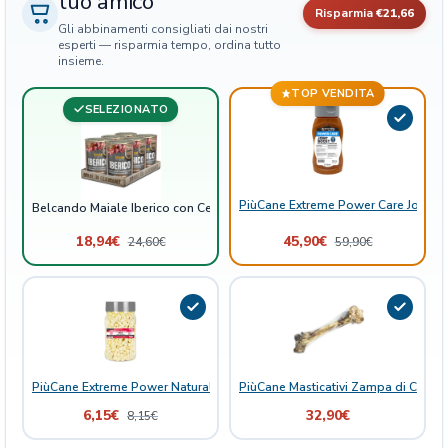
tuo amico
Risparmia
€21,66
e
Gli abbinamenti consigliati dai nostri
M
esperti — risparmia tempo, ordina tutto
i
insieme.
r
TOP VENDITA
t
SELEZIONATO
i
l
l
i
PiùCane Extreme Power Care Joint B
Belcando Maiale Iberico con Ceci e Mirtilli Rossi Scatolette
R
o
18,94
€
45,90
€
24,60
€
59,90
€
s
s
i
S
c
a
PiùCane Extreme Power Natural Delights Mela
PiùCane Masticativi Zampa di Cervo 
t
o
6,15
€
32,90
€
8,15
€
l