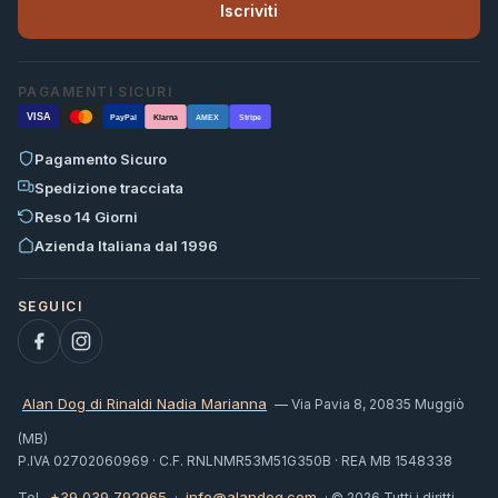
Iscriviti
PAGAMENTI SICURI
VISA
PayPal
Klarna
AMEX
Stripe
Pagamento Sicuro
Spedizione tracciata
Reso 14 Giorni
Azienda Italiana dal 1996
Alan Dog di Rinaldi Nadia Marianna
— Via Pavia 8, 20835 Muggiò
(MB)
P.IVA 02702060969 · C.F. RNLNMR53M51G350B · REA MB 1548338
+39 039 792965
info@alandog.com
Tel.
·
· © 2026 Tutti i diritti