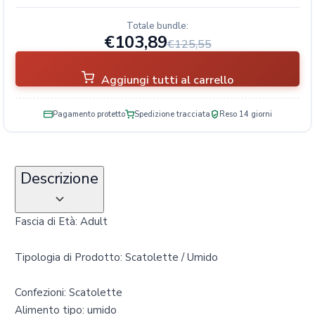
e
t
Totale bundle:
t
€103,89
€125,55
e
q
Aggiungi tutti al carrello
u
a
n
Pagamento protetto
Spedizione tracciata
Reso 14 giorni
t
i
t
Descrizione
à
Fascia di Età: Adult
Tipologia di Prodotto: Scatolette / Umido
Confezioni: Scatolette
Alimento tipo: umido