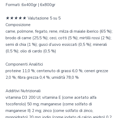
Formati :6x400gr | 6x800gr
★
★
★
★
★
Valutazione 5 su 5
Composizione
carne, polmone, fegato, rene, milza di maiale iberico (65 %);
brodo di carne (25,5 %); ceci, cotti (5 %); mirtilli rossi (2 %);
semi di chia (1 %); gusci d’uovo essiccati (0,5 %); minerali
(0,5 %); olio di cardo (0,5 %)
Componenti Analitici
proteine 11,0 %; centenuto di grassi 6,0 %; ceneri grezze
2,0 %; fibra grezza 0,4 %; umidità 78,0 %
Additivi Nutrizionali
vitamina D3 200 UI; vitamina E (come acetato alfa
tocoferolo) 50 mg; manganese (come solfato di
manganese II) 2 mg; zinco (come solfato di zinco,
monoidrato) 20 mg; iodio (come iodato di calcio anidro) 0,2