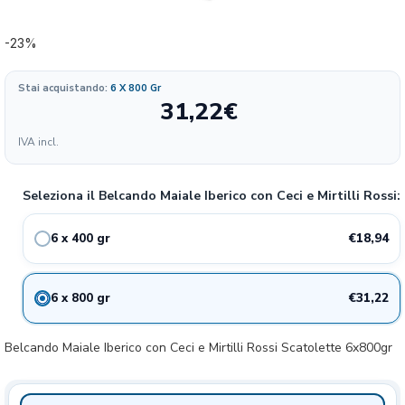
-23%
Stai acquistando:
6 X 800 Gr
31,22
€
Formato
IVA incl.
7.58
18.94€
6 x400gr
23%
€/KG
Seleziona il Belcando Maiale Iberico con Ceci e Mirtilli Rossi:
6.24
31.22€
6x800gr
23%
€/KG
€18,94
6 x 400 gr
€31,22
6 x 800 gr
Belcando Maiale Iberico con Ceci e Mirtilli Rossi Scatolette 6x800gr