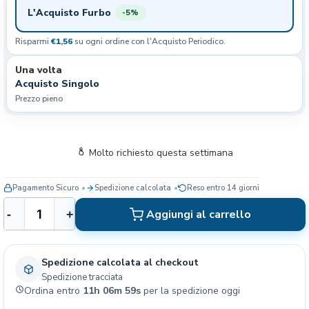
L'Acquisto Furbo
-5%
Risparmi
€1,56
su ogni ordine con l'Acquisto Periodico.
Una volta
Acquisto Singolo
Prezzo pieno
Molto richiesto questa settimana
Pagamento Sicuro
Spedizione calcolata
Reso entro 14 giorni
B
Aggiungi al carrello
-
+
e
l
c
Spedizione calcolata al checkout
a
Spedizione tracciata
n
Ordina entro
11h 06m 58s
per la spedizione oggi
d