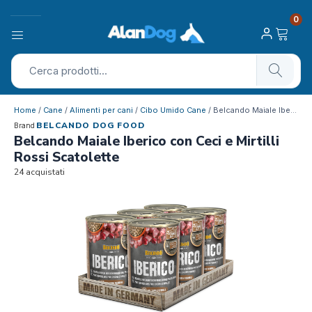
0
Home
/
Cane
/
Alimenti per cani
/
Cibo Umido Cane
/ Belcando Maiale Iberico con Ceci e Mi…
BELCANDO DOG FOOD
Brand
Belcando Maiale Iberico con Ceci e Mirtilli
Rossi Scatolette
24 acquistati