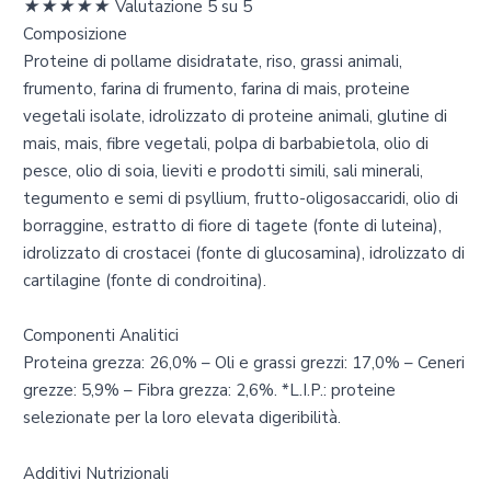
★
★
★
★
★
Valutazione 5 su 5
Composizione
Proteine di pollame disidratate, riso, grassi animali,
frumento, farina di frumento, farina di mais, proteine
vegetali isolate, idrolizzato di proteine animali, glutine di
mais, mais, fibre vegetali, polpa di barbabietola, olio di
pesce, olio di soia, lieviti e prodotti simili, sali minerali,
tegumento e semi di psyllium, frutto-oligosaccaridi, olio di
borraggine, estratto di fiore di tagete (fonte di luteina),
idrolizzato di crostacei (fonte di glucosamina), idrolizzato di
cartilagine (fonte di condroitina).
Componenti Analitici
Proteina grezza: 26,0% – Oli e grassi grezzi: 17,0% – Ceneri
grezze: 5,9% – Fibra grezza: 2,6%. *L.I.P.: proteine
selezionate per la loro elevata digeribilità.
Additivi Nutrizionali