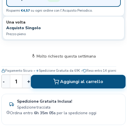
Risparmi
€4,57
su ogni ordine con l'Acquisto Periodico.
Una volta
Acquisto Singolo
Prezzo pieno
Molto richiesto questa settimana
Pagamento Sicuro
Spedizione Gratuita da 69€
Reso entro 14 giorni
R
Aggiungi al carrello
-
+
o
y
a
Spedizione Gratuita Inclusa!
l
Spedizione tracciata
C
Ordina entro
6h 35m 04s
per la spedizione oggi
a
n