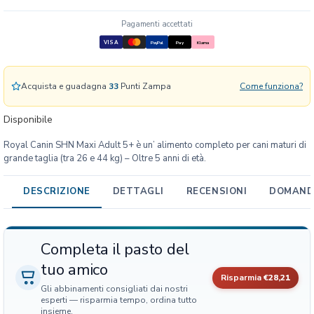
i
n
Pagamenti accettati
S
VISA
PayPal
Pay
Klarna
H
N
M
Acquista e guadagna
33
Punti Zampa
Come funziona?
a
x
Disponibile
i
A
Royal Canin SHN Maxi Adult 5+ è un’ alimento completo per cani maturi di
d
grande taglia (tra 26 e 44 kg) – Oltre 5 anni di età.
u
l
DESCRIZIONE
DETTAGLI
RECENSIONI
DOMANDE
t
5
+
Completa il pasto del
q
u
tuo amico
a
Risparmia
€28,21
Gli abbinamenti consigliati dai nostri
n
esperti — risparmia tempo, ordina tutto
t
insieme.