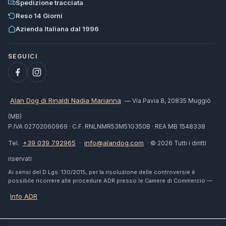
Spedizione tracciata
Reso 14 Giorni
Azienda Italiana dal 1996
Alan Dog di Rinaldi Nadia Marianna
— Via Pavia 8, 20835 Muggiò
(MB)
P.IVA 02702060969 · C.F. RNLNMR53M51G350B · REA MB 1548338
+39 039 792965
info@alandog.com
Tel.
·
· © 2026 Tutti i diritti
riservati
Ai sensi del D.Lgs. 130/2015, per la risoluzione delle controversie è
possibile ricorrere alle procedure ADR presso le Camere di Commercio —
Info ADR