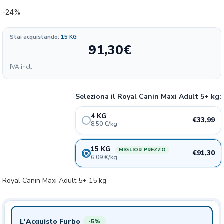
-24%
Stai acquistando:
15 KG
91,30
€
Formato
IVA incl.
8.50
33.99€
4 KG
24%
€/KG
Seleziona il Royal Canin Maxi Adult 5+ kg:
6.09
91.3€
15 KG
24%
4 KG
€/KG
€33,99
8,50 €/kg
15 KG
MIGLIOR PREZZO
€91,30
6,09 €/kg
Royal Canin Maxi Adult 5+ 15 kg
L'Acquisto Furbo
-5%