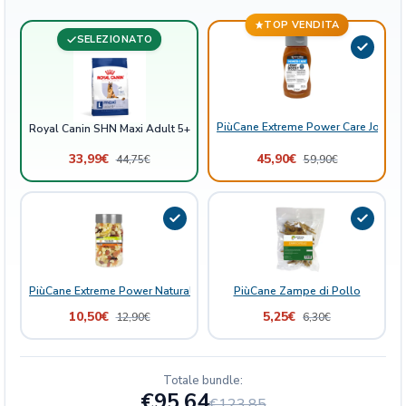
i
TOP VENDITA
t
SELEZIONATO
à
PiùCane Extreme Power Care Joint B
Royal Canin SHN Maxi Adult 5+
33,99
€
45,90
€
44,75
€
59,90
€
PiùCane Extreme Power Natural Delights Mix Frutta
PiùCane Zampe di Pollo
10,50
€
5,25
€
12,90
€
6,30
€
Totale bundle:
€95,64
€123,85