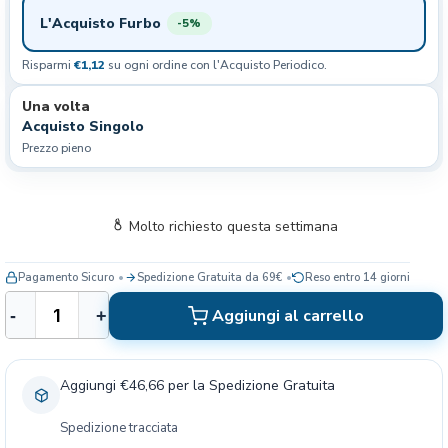
L'Acquisto Furbo
-5%
Risparmi
€1,12
su ogni ordine con l'Acquisto Periodico.
Una volta
Acquisto Singolo
Prezzo pieno
Molto richiesto questa settimana
Pagamento Sicuro
Spedizione Gratuita da 69€
Reso entro 14 giorni
R
Aggiungi al carrello
-
+
o
y
a
Aggiungi €46,66 per la Spedizione Gratuita
l
C
Spedizione tracciata
a