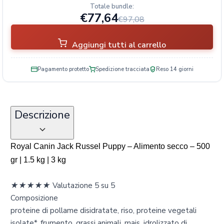
Totale bundle:
€77,64
€97,08
Aggiungi tutti al carrello
Pagamento protetto
Spedizione tracciata
Reso 14 giorni
Descrizione
Royal Canin Jack Russel Puppy – Alimento secco – 500
gr | 1.5 kg | 3 kg
★
★
★
★
★
Valutazione 5 su 5
Composizione
proteine di pollame disidratate, riso, proteine vegetali
isolate*, frumento, grassi animali, mais, idrolizzato di