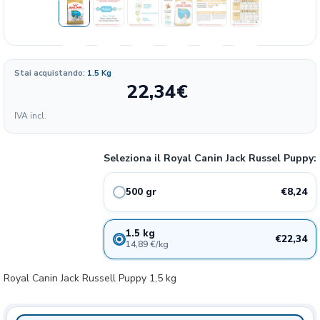
Stai acquistando:
1.5 Kg
22,34
€
Formato
IVA incl.
16.48
8.24€
500 gr
24%
€/KG
Seleziona il Royal Canin Jack Russel Puppy:
14.89
22.34€
1.5 kg
24%
€/KG
€8,24
500 gr
1.5 kg
€22,34
14,89 €/kg
Royal Canin Jack Russell Puppy 1,5 kg