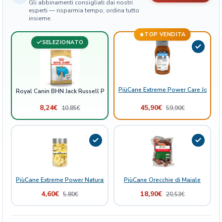
Gli abbinamenti consigliati dai nostri
y
esperti — risparmia tempo, ordina tutto
insieme.
q
u
TOP VENDITA
a
SELEZIONATO
n
t
i
t
PiùCane Extreme Power Care Joint B
Royal Canin BHN Jack Russell Puppy
à
8,24
€
45,90
€
10,85
€
59,90
€
PiùCane Extreme Power Natural Delights Banana
PiùCane Orecchie di Maiale
4,60
€
18,90
€
5,80
€
20,53
€