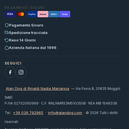
PAGAMENTI SICURI
VISA
PayPal
Klarna
AMEX
Stripe
Pagamento Sicuro
Spedizione tracciata
Reso 14 Giorni
Azienda Italiana dal 1996
Alan Dog di Rinaldi Nadia Marianna
— Via Pavia 8, 20835 Muggiò
(MB)
P.IVA 02702060969 · C.F. RNLNMR53M51G350B · REA MB 1548338
+39 039 792965
info@alandog.com
Tel.
·
· © 2026 Tutti i diritti
riservati