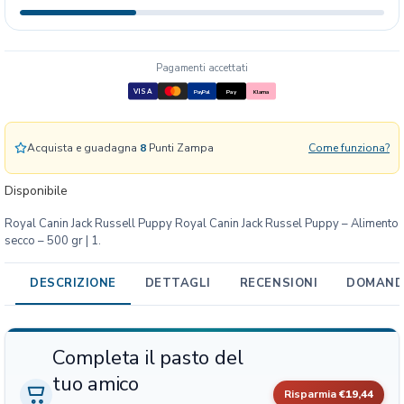
n
i
n
B
Pagamenti accettati
H
VISA
PayPal
Pay
Klarna
N
J
a
Acquista e guadagna
8
Punti Zampa
Come funziona?
c
k
Disponibile
R
Royal Canin Jack Russell Puppy Royal Canin Jack Russel Puppy – Alimento
u
secco – 500 gr | 1.
s
s
DESCRIZIONE
DETTAGLI
RECENSIONI
DOMANDE
e
l
l
P
Completa il pasto del
u
tuo amico
p
Risparmia
€19,44
p