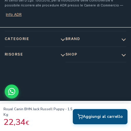
Ai sensi del D.Lgs. 130/2015, per la risoluzione delle controversie è
possibile ricorrere alle procedure ADR presso le Camere di Commercio —
Info ADR
CATEGORIE
BRAND
RISORSE
SHOP
Royal Canin BHN Jack Russell Puppy - 1.5
Kg
Aggiungi al carrello
22,34
€