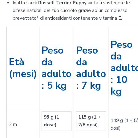
Inoltre
Jack Russell Terrier Puppy
aiuta a sostenere le
difese naturali del tuo cucciolo grazie ad un complesso
brevettato* di antiossidanti contenente vitamina E.
Peso
Peso
Peso
da
Età
da
da
adult
(mesi)
adulto
adulto
: 10
: 5 kg
: 7 kg
kg
95 g (1
115 g (1 +
149 g (1 + 5
2 m
dose)
2/8 dosi)
dosi)