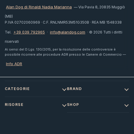
Alan Dog di Rinaldi Nadia Marianna
— Via Pavia 8, 20835 Muggiò
(MB)
P.IVA 02702060969 · C.F. RNLNMR53M51G350B · REA MB 1548338
+39 039 792965
info@alandog.com
Tel.
·
· © 2026 Tutti i diritti
riservati
Ai sensi del D.Lgs. 130/2015, per la risoluzione delle controversie è
possibile ricorrere alle procedure ADR presso le Camere di Commercio —
Info ADR
CATEGORIE
BRAND
RISORSE
SHOP