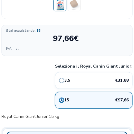
Stai acquistando:
15
97,66
€
Formato
IVA incl.
9.11
31.88€
3.5 kg
20%
€/KG
Seleziona il Royal Canin Giant Junior:
6.51
97.66€
15 kg
20%
€/KG
€31,88
3.5
€97,66
15
Royal Canin Giant Junior 15 kg