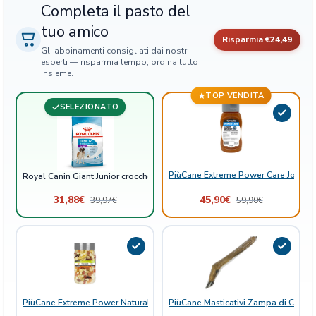
Completa il pasto del
t
tuo amico
t
Risparmia
€24,49
e
Gli abbinamenti consigliati dai nostri
c
esperti — risparmia tempo, ordina tutto
insieme.
u
c
TOP VENDITA
c
SELEZIONATO
i
o
l
o
PiùCane Extreme Power Care Joint B
Royal Canin Giant Junior crocchette cucciolo
q
31,88
€
45,90
€
u
39,97
€
59,90
€
a
n
t
i
t
à
PiùCane Extreme Power Natural Delights Mix Frutta
PiùCane Masticativi Zampa di Capra