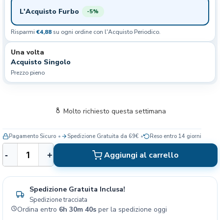
L'Acquisto Furbo
-5%
Risparmi
€4,88
su ogni ordine con l'Acquisto Periodico.
Una volta
Acquisto Singolo
Prezzo pieno
Molto richiesto questa settimana
Pagamento Sicuro
Spedizione Gratuita da 69€
Reso entro 14 giorni
R
Aggiungi al carrello
-
+
o
y
a
Spedizione Gratuita Inclusa!
l
Spedizione tracciata
C
Ordina entro
6h 30m 39s
per la spedizione oggi
a