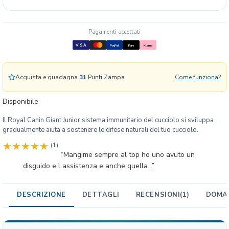
n
i
n
Pagamenti accettati
G
VISA
PayPal
Pay
Klarna
i
a
n
Acquista e guadagna
31
Punti Zampa
Come funziona?
t
J
Disponibile
u
n
Il Royal Canin Giant Junior sistema immunitario del cucciolo si sviluppa
i
gradualmente aiuta a sostenere le difese naturali del tuo cucciolo.
o
(1)
r
“Mangime sempre al top ho uno avuto un
c
disguido e l assistenza e anche quella...”
r
o
DESCRIZIONE
c
DETTAGLI
RECENSIONI
(1)
DOMAN
c
h
e