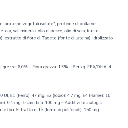
te, proteine vegetali isolate*, proteine di pollame
tola, sali minerali, olio di pesce, olio di soia, frutto-
), estratto di fiore di Tagete (fonte di luteina), idrolizzato
ri grezze: 6,0% – Fibra grezza: 1,3% – Per kg: EPA/DHA: 4
00 UI, E1 (Ferro): 47 mg, E2 (Iodio): 4,7 mg, E4 (Rame): 15
): 0,1 mg, L-carnitina: 100 mg – Additivi tecnologici:
olettici: Estratto di tè (fonte di polifenoli): 150 mg –