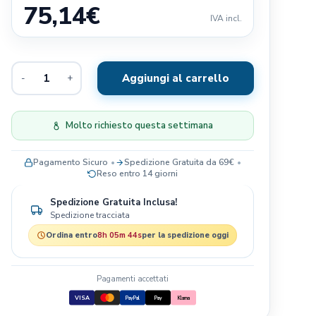
75,14
€
Exclusion
IVA incl.
Terra Canis
Il Pitbull
Aggiungi al carrello
-
+
Baldecchi
Nobby
JRS- PET CARE
Molto richiesto questa settimana
Savic
Pagamento Sicuro
Spedizione Gratuita da 69€
Blue Sky Clayworks
Reso entro 14 giorni
Bayer
Spedizione Gratuita Inclusa!
Spedizione tracciata
Ordina entro
8h 05m 43s
per la spedizione oggi
Pagamenti accettati
VISA
PayPal
Pay
Klarna