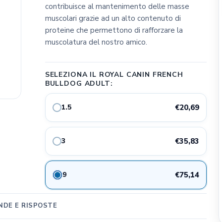
contribuisce al mantenimento delle masse
CLIFFI CAT POPS
muscolari grazie ad un alto contenuto di
Dog&Dog
proteine che permettono di rafforzare la
Julius K9
muscolatura del nostro amico.
MSD Animal Health
BWild
SELEZIONA IL ROYAL CANIN FRENCH
BULLDOG ADULT:
Whimzees
Flamingo Pet Products
1.5
€20,69
Seresto
Bark Appeal Pet Product
3
€35,83
Exspot
9
€75,14
DE E RISPOSTE