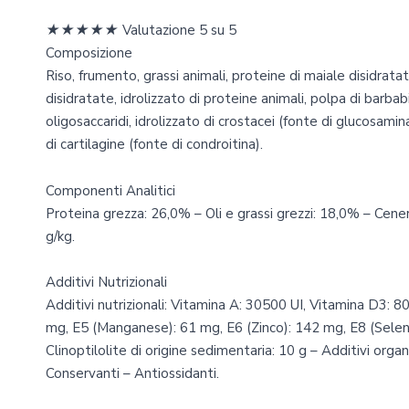
★
★
★
★
★
Valutazione 5 su 5
Composizione
Riso, frumento, grassi animali, proteine di maiale disidrata
disidratate, idrolizzato di proteine animali, polpa di barbabie
oligosaccaridi, idrolizzato di crostacei (fonte di glucosamina
di cartilagine (fonte di condroitina).
Componenti Analitici
Proteina grezza: 26,0% – Oli e grassi grezzi: 18,0% – Cene
g/kg.
Additivi Nutrizionali
Additivi nutrizionali: Vitamina A: 30500 UI, Vitamina D3: 8
mg, E5 (Manganese): 61 mg, E6 (Zinco): 142 mg, E8 (Selenio
Clinoptilolite di origine sedimentaria: 10 g – Additivi organ
Conservanti – Antiossidanti.