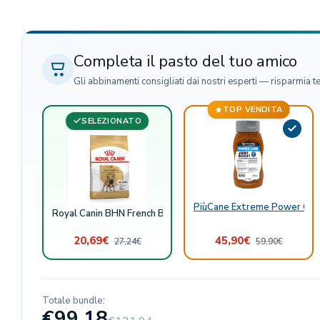
Completa il pasto del tuo amico
Gli abbinamenti consigliati dai nostri esperti — risparmia t
TOP VENDITA
SELEZIONATO
PiùCane Extreme Power Care
Royal Canin BHN French Bulldog Adult
20,69
€
45,90
€
27,24
€
59,90
€
Totale bundle:
€99,18