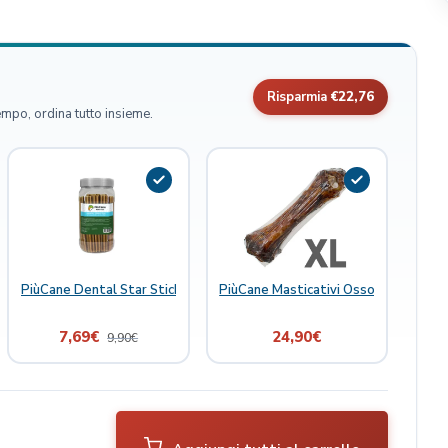
Risparmia
€22,76
empo, ordina tutto insieme.
 Joint Boost 300 ml
PiùCane Dental Star Stick 19 pz 13 cm
PiùCane Masticativi Osso di Cavallo E
7,69
€
24,90
€
9,90
€