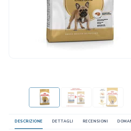
TRIBAL
Unica Gemma
TRIXIE
Beaphar
MIDLEE
TropiClean
Gemon
AlanDog
Hill's
Advantix
DESCRIZIONE
DETTAGLI
RECENSIONI
DOMAN