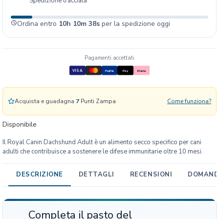
Spedizione tracciata
a
n
Ordina entro
10h 10m 37s
per la spedizione oggi
i
n
B
H
Pagamenti accettati
N
VISA
PayPal
Pay
Klarna
D
a
c
Acquista e guadagna
7
Punti Zampa
Come funziona?
h
s
Disponibile
h
Il Royal Canin Dachshund Adult è un alimento secco specifico per cani
u
adulti che contribuisce a sostenere le difese immunitarie oltre 10 mesi.
n
d
DESCRIZIONE
DETTAGLI
RECENSIONI
DOMANDE
A
d
u
l
Completa il pasto del
t