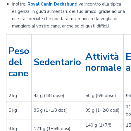
Inoltre,
Royal Canin
Dachshund
va incontro alla tipica
esigenza, in gusti alimentari, del tuo amico, grazie ad una
ricetta speciale che non farà mai mancare la voglia di
mangiare al vostro cane, anche se di gusti difficili.
Peso
Attività
E
del
Sedentario
normale
a
cane
2 kg
43 g (4/8 dose)
50 g (5/8 dose)
56
11
5 kg
85 g (1+1/8 dosi)
99 g (1+2/8 dosi)
do
140 g (1+7/8
15
8 kg
121 g (1+5/8 dosi)