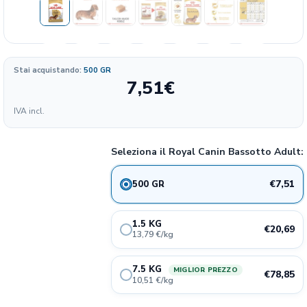
Stai acquistando:
500 GR
7,51
€
Formato
IVA incl.
15.02
7.51€
500 gr
24%
€/KG
Seleziona il Royal Canin Bassotto Adult:
13.79
20.69€
1,5 kg
24%
€/KG
€7,51
500 GR
10.51
78.85€
7,5 kg
24%
1.5 KG
€/KG
€20,69
13,79 €/kg
7.5 KG
MIGLIOR PREZZO
€78,85
10,51 €/kg