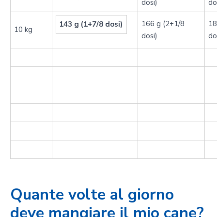
dosi)
do
166 g (2+1/8
18
143 g (1+7/8 dosi)
10 kg
dosi)
do
Quante volte al giorno
deve mangiare il mio cane?