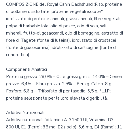
COMPOSIZIONE del Royal Canin Dachshund :Riso, proteine
di pollame disidratate, proteine vegetali isolate*,
idrolizzato di proteine animali, grassi animali, fibre vegetali,
polpa di barbabietola, olio di pesce, olio di soia, sali
minerali, frutto-oligosaccaridi, olio di borraggine, estratto di
fiore di Tagete (fonte di luteina), idrolizzato di crostacei
(fonte di glucosamina), idrolizzato di cartilagine (fonte di
condroitina).
Componenti Analitici
Proteina grezza: 28,0% – Oli e grassi grezzi: 14,0% – Ceneri
grezze: 6,4% – Fibra grezza: 2,9% – Per kg: Calcio: 8 g –
Fosforo: 6,6 g – Trifosfato di pentasodio: 3,5 g. *L.I.P.:
proteine selezionate per la loro elevata digeribilità.
Additivi Nutrizionali
Additivi nutrizionali: Vitamina A: 31500 UI, Vitamina D3:
800 UI, E1 (Ferro): 35 mg, E2 (Iodio): 3,6 mg, E4 (Rame): 11