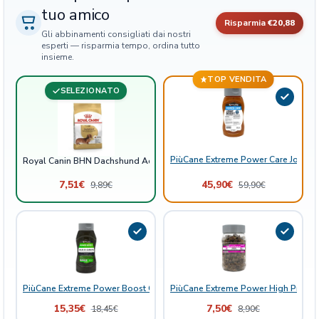
tuo amico
q
Risparmia
€20,88
u
Gli abbinamenti consigliati dai nostri
a
esperti — risparmia tempo, ordina tutto
insieme.
n
t
TOP VENDITA
i
SELEZIONATO
t
à
PiùCane Extreme Power Care Joint B
Royal Canin BHN Dachshund Adult
7,51
€
45,90
€
9,89
€
59,90
€
PiùCane Extreme Power Boost Olio di Canapa
PiùCane Extreme Power High Protein
15,35
€
7,50
€
18,45
€
8,90
€