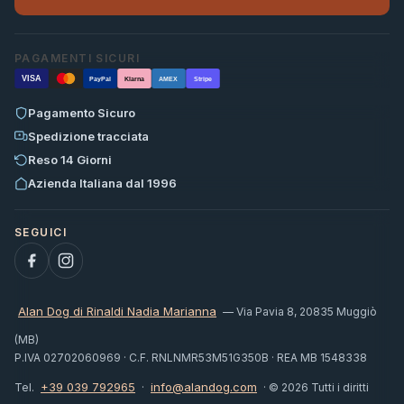
PAGAMENTI SICURI
VISA
PayPal
Klarna
AMEX
Stripe
Pagamento Sicuro
Spedizione tracciata
Reso 14 Giorni
Azienda Italiana dal 1996
Alan Dog di Rinaldi Nadia Marianna
— Via Pavia 8, 20835 Muggiò
(MB)
P.IVA 02702060969 · C.F. RNLNMR53M51G350B · REA MB 1548338
+39 039 792965
info@alandog.com
Tel.
·
· © 2026 Tutti i diritti