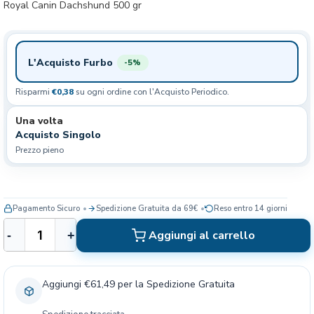
Royal Canin Dachshund 500 gr
L'Acquisto Furbo
-5%
Risparmi
€0,38
su ogni ordine con l'Acquisto Periodico.
Una volta
Acquisto Singolo
Prezzo pieno
Pagamento Sicuro
Spedizione Gratuita da 69€
Reso entro 14 giorni
R
Aggiungi al carrello
-
+
o
y
a
Aggiungi €61,49 per la Spedizione Gratuita
l
C