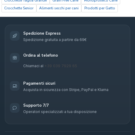
Crocchette Taglia Grande
Grain Free Cane
Monoproteico Cane
Crocchette Senior
Alimenti secchi per cani
Prodotti per Gatto
Spedizione Express
Spedizione gratuita a partire da 69€
Ordina al telefono
+39 039 7929 65
Chiamaci al
Pagamenti sicuri
Acquista in sicurezza con Stripe, PayPal e Klarna
Supporto 7/7
Operatori specializzati a tua disposizione