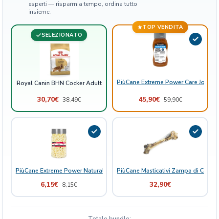
esperti — risparmia tempo, ordina tutto
t
insieme.
i
TOP VENDITA
t
SELEZIONATO
à
PiùCane Extreme Power Care Joint B
Royal Canin BHN Cocker Adult
30,70
€
45,90
€
38,49
€
59,90
€
PiùCane Extreme Power Natural Delights Mela
PiùCane Masticativi Zampa di Cervo 
6,15
€
32,90
€
8,15
€
Totale bundle: