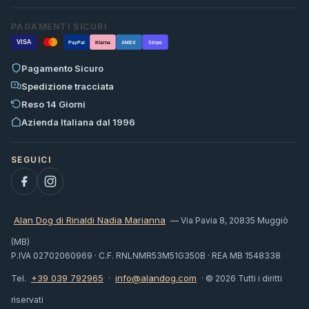
PAGAMENTI SICURI
VISA
PayPal
Klarna
AMEX
Stripe
Pagamento Sicuro
Spedizione tracciata
Reso 14 Giorni
Azienda Italiana dal 1996
Alan Dog di Rinaldi Nadia Marianna
— Via Pavia 8, 20835 Muggiò
(MB)
P.IVA 02702060969 · C.F. RNLNMR53M51G350B · REA MB 1548338
+39 039 792965
info@alandog.com
Tel.
·
· © 2026 Tutti i diritti
riservati