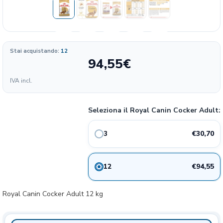
Stai acquistando:
12
94,55
€
Formato
IVA incl.
10.23
30.7€
3 kg
20%
€/KG
Seleziona il Royal Canin Cocker Adult:
7.88
94.55€
12 kg
20%
€/KG
€30,70
3
€94,55
12
Royal Canin Cocker Adult 12 kg