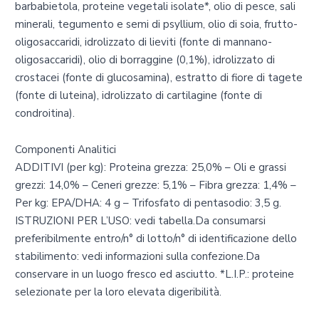
barbabietola, proteine vegetali isolate*, olio di pesce, sali
minerali, tegumento e semi di psyllium, olio di soia, frutto-
oligosaccaridi, idrolizzato di lieviti (fonte di mannano-
oligosaccaridi), olio di borraggine (0,1%), idrolizzato di
crostacei (fonte di glucosamina), estratto di fiore di tagete
(fonte di luteina), idrolizzato di cartilagine (fonte di
condroitina).
Componenti Analitici
ADDITIVI (per kg): Proteina grezza: 25,0% – Oli e grassi
grezzi: 14,0% – Ceneri grezze: 5,1% – Fibra grezza: 1,4% –
Per kg: EPA/DHA: 4 g – Trifosfato di pentasodio: 3,5 g.
ISTRUZIONI PER L’USO: vedi tabella.Da consumarsi
preferibilmente entro/n° di lotto/n° di identificazione dello
stabilimento: vedi informazioni sulla confezione.Da
conservare in un luogo fresco ed asciutto. *L.I.P.: proteine
selezionate per la loro elevata digeribilità.