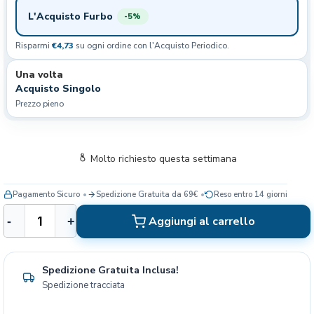
L'Acquisto Furbo
-5%
Risparmi
€4,73
su ogni ordine con l'Acquisto Periodico.
Una volta
Acquisto Singolo
Prezzo pieno
Molto richiesto questa settimana
Pagamento Sicuro
Spedizione Gratuita da 69€
Reso entro 14 giorni
R
Aggiungi al carrello
-
+
o
y
a
Spedizione Gratuita Inclusa!
l
Spedizione tracciata
C
a