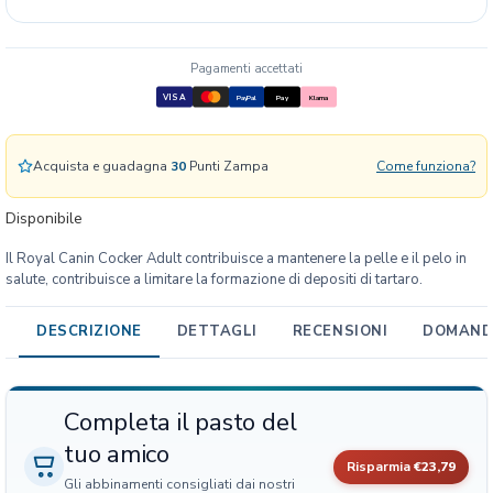
n
i
n
Pagamenti accettati
B
VISA
PayPal
Pay
Klarna
H
N
C
Acquista e guadagna
30
Punti Zampa
Come funziona?
o
c
Disponibile
k
e
Il Royal Canin Cocker Adult contribuisce a mantenere la pelle e il pelo in
r
salute, contribuisce a limitare la formazione di depositi di tartaro.
A
d
DESCRIZIONE
DETTAGLI
RECENSIONI
DOMANDE
u
l
t
Completa il pasto del
q
u
tuo amico
a
Risparmia
€23,79
Gli abbinamenti consigliati dai nostri
n