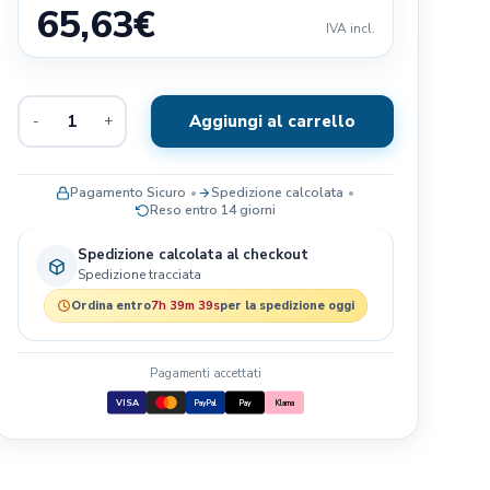
65,63
€
Exclusion
IVA incl.
Terra Canis
Il Pitbull
Aggiungi al carrello
-
+
Baldecchi
Nobby
JRS- PET CARE
Pagamento Sicuro
Spedizione calcolata
Reso entro 14 giorni
Savic
Blue Sky Clayworks
Spedizione calcolata al checkout
Spedizione tracciata
Bayer
Ordina entro
7h 39m 38s
per la spedizione oggi
Pagamenti accettati
VISA
PayPal
Pay
Klarna