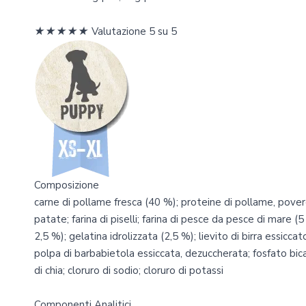
★
★
★
★
★
Valutazione 5 su 5
Composizione
carne di pollame fresca (40 %); proteine di pollame, pover
patate; farina di piselli; farina di pesce da pesce di mare 
2,5 %); gelatina idrolizzata (2,5 %); lievito di birra essiccat
polpa di barbabietola essiccata, dezuccherata; fosfato bica
di chia; cloruro di sodio; cloruro di potassi
Componenti Analitici