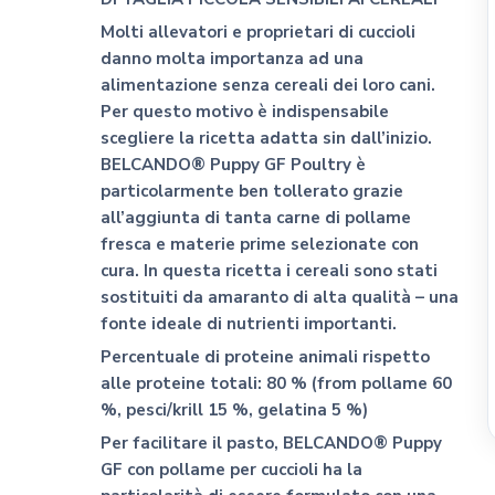
CLIFFI CAT POPS
Molti allevatori e proprietari di cuccioli
danno molta importanza ad una
Dog&Dog
alimentazione senza cereali dei loro cani.
Julius K9
Per questo motivo è indispensabile
MSD Animal Health
scegliere la ricetta adatta sin dall’inizio.
BWild
BELCANDO® Puppy GF Poultry è
particolarmente ben tollerato grazie
Whimzees
all’aggiunta di tanta carne di pollame
Flamingo Pet Products
fresca e materie prime selezionate con
Seresto
cura. In questa ricetta i cereali sono stati
Bark Appeal Pet Product
sostituiti da amaranto di alta qualità – una
fonte ideale di nutrienti importanti.
Exspot
Percentuale di proteine animali rispetto
alle proteine totali:
80 % (from pollame 60
%, pesci/krill 15 %, gelatina 5 %)
Per facilitare il pasto, BELCANDO® Puppy
GF con pollame per cuccioli ha la