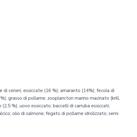
e di ceneri, essiccate (16 %); amaranto (14%); fecola di
(5 %); grasso di pollame; zooplancton marino macinato (krill,
o (2,5 %); uovo essiccato; baccelli di carruba essiccati;
lcico; olio di salmone; fegato di pollame idrolizzato; semi