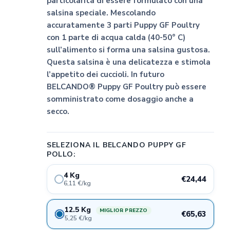
particolarità di essere formulato con una
salsina speciale. Mescolando
accuratamente 3 parti Puppy GF Poultry
con 1 parte di acqua calda (40-50° C)
sull’alimento si forma una salsina gustosa.
Questa salsina è una delicatezza e stimola
l’appetito dei cuccioli. In futuro
BELCANDO® Puppy GF Poultry può essere
somministrato come dosaggio anche a
secco.
SELEZIONA IL BELCANDO PUPPY GF
POLLO:
4 Kg
€24,44
6,11 €/kg
12.5 Kg
MIGLIOR PREZZO
€65,63
5,25 €/kg