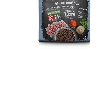
TRIBAL
Unica Gemma
TRIXIE
Beaphar
MIDLEE
TropiClean
Gemon
AlanDog
Hill's
Advantix