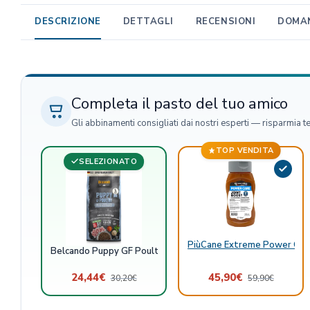
DESCRIZIONE
DETTAGLI
RECENSIONI
DOMAN
Completa il pasto del tuo amico
Gli abbinamenti consigliati dai nostri esperti — risparmia t
TOP VENDITA
SELEZIONATO
PiùCane Extreme Power Care
Belcando Puppy GF Poultry
24,44
€
45,90
€
30,20
€
59,90
€