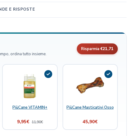
DE E RISPOSTE
Risparmia
€21,71
empo, ordina tutto insieme.
 Joint Boost 300 ml
PiùCane VITAMIN+
PiùCane Masticativi Osso di Manzo
9,95
€
45,90
€
11,90
€