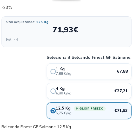
-23%
Stai acquistando:
12.5 Kg
71,93
€
Formato
IVA incl.
7.88
7.88€
1 kg
13%
€/KG
Seleziona il Belcando Finest GF Salmone:
6.80
27.21€
4 kg
19%
1 Kg
€/KG
€7,88
7,88 €/kg
5.75
71.93€
12.5 kg
23%
4 Kg
€/KG
€27,21
6,80 €/kg
12.5 Kg
MIGLIOR PREZZO
€71,93
5,75 €/kg
Belcando Finest GF Salmone 12.5 Kg