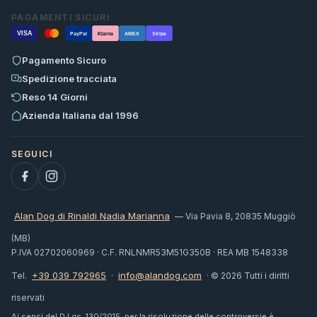
PAGAMENTI SICURI
VISA
PayPal
Klarna
AMEX
Stripe
Pagamento Sicuro
Spedizione tracciata
Reso 14 Giorni
Azienda Italiana dal 1996
Alan Dog di Rinaldi Nadia Marianna
— Via Pavia 8, 20835 Muggiò
(MB)
P.IVA 02702060969 · C.F. RNLNMR53M51G350B · REA MB 1548338
+39 039 792965
info@alandog.com
Tel.
·
· © 2026 Tutti i diritti
riservati
Ai sensi del D.Lgs. 130/2015, per la risoluzione delle controversie è