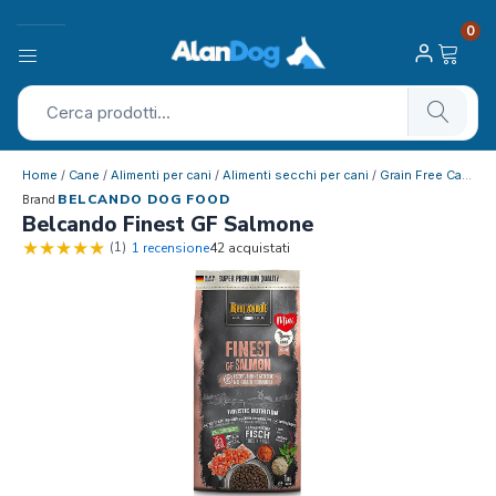
0
Home
/
Cane
/
Alimenti per cani
/
Alimenti secchi per cani
/
Grain Free Cane
/ 
BELCANDO DOG FOOD
Brand
Belcando Finest GF Salmone
(1)
1 recensione
42 acquistati