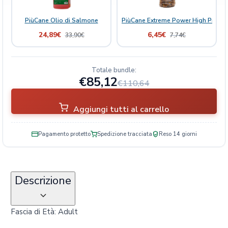
PiùCane Olio di Salmone
PiùCane Extreme Power High Protein
24,89
€
6,45
€
33,90
€
7,74
€
Totale bundle:
€85,12
€110,64
Aggiungi tutti al carrello
Pagamento protetto
Spedizione tracciata
Reso 14 giorni
Descrizione
Fascia di Età: Adult