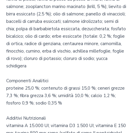
salmone; zooplancton marino macinato (krill, 5 %); lievito di
birra essiccato (2,5 %); olio di salmone; panello di vinaccioli;
baccelli di carruba essiccati; salmone idrolizzato; semi di
chia; polpa di barbabietola essiccata, dezuccherata; fosfato
bicalcico; olio di cardo; erbe essiccate (totale: 0,2 %; foglie
di ortica, radice di genziana, centaurea minore, camomilla,
finocchio, cumino, erba di vischio, achillea millefoglie, foglie
di rovo); cloruro di potassio; cloruro di sodio; yucca
schidigera
Componenti Analitici
proteine 25,0 %; contenuto di grassi 15,0 %; ceneri grezze
7,3 %; fibra grezza 3,6 %; umidità 10,0 %; calcio 1,2 %;
fosforo 0,9 %; sodio 0,35 %
Additivi Nutrizionali
vitamina A 15.000 UI; vitamina D3 1.500 UI; vitamina E 150
mg; taurina 500 mg; rame (solfato di rame II pentaidrato)