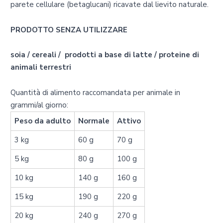
parete cellulare (betaglucani) ricavate dal lievito naturale.
PRODOTTO SENZA UTILIZZARE
soia / cereali / prodotti a base di latte / proteine di
animali terrestri
Quantità di alimento raccomandata per animale in
grammi/al giorno:
Peso da adulto
Normale
Attivo
3 kg
60 g
70 g
5 kg
80 g
100 g
10 kg
140 g
160 g
15 kg
190 g
220 g
20 kg
240 g
270 g