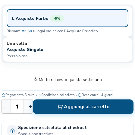
L'Acquisto Furbo
-5%
Risparmi
€3,60
su ogni ordine con l'Acquisto Periodico.
Una volta
Acquisto Singolo
Prezzo pieno
Molto richiesto questa settimana
Pagamento Sicuro
Spedizione calcolata
Reso entro 14 giorni
B
Aggiungi al carrello
-
+
e
l
c
Spedizione calcolata al checkout
a
Spedizione tracciata