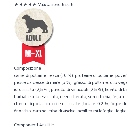
★
★
★
★
★
Valutazione 5 su 5
Composizione
carne di pollame fresca (30 %); proteine di pollame, povere 
pesce da pesce di mare (6 %); grasso di pollame; olio vege
idrolizzata (2,5 %); panello di vinaccioli (2,5 %); lievito di b
barbabietola essiccata, dezuccherata; semi di chia; fegato di
cloruro di potassio; erbe essiccate (totale: 0,2 %; foglie d
finocchio, cumino, erba di vischio, achillea millefoglie, fogli
Componenti Analitici