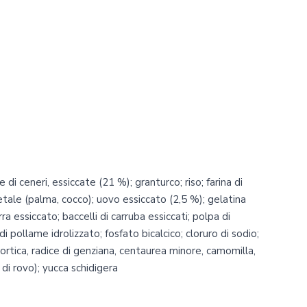
di ceneri, essiccate (21 %); granturco; riso; farina di
tale (palma, cocco); uovo essiccato (2,5 %); gelatina
irra essiccato; baccelli di carruba essiccati; polpa di
 pollame idrolizzato; fosfato bicalcico; cloruro di sodio;
i ortica, radice di genziana, centaurea minore, camomilla,
e di rovo); yucca schidigera