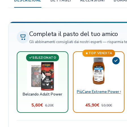
DESCRIZIONE
DETTAGLI
RECENSIONI
DOMAN
Completa il pasto del tuo amico
Gli abbinamenti consigliati dai nostri esperti — risparmia t
TOP VENDITA
SELEZIONATO
PiùCane Extreme Power Care
Belcando Adult Power
5,60
€
45,90
€
6,20
€
59,90
€