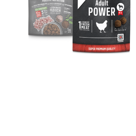
TRIBAL
Unica Gemma
TRIXIE
Beaphar
MIDLEE
TropiClean
Gemon
AlanDog
Hill's
Advantix