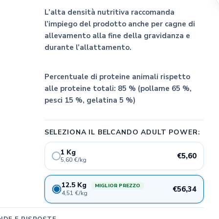
L’alta densità nutritiva raccomanda
l’impiego del prodotto anche per cagne di
allevamento alla fine della gravidanza e
durante l’allattamento.
Percentuale di proteine animali rispetto
alle proteine totali:
85 % (pollame 65 %,
pesci 15 %, gelatina 5 %)
SELEZIONA IL BELCANDO ADULT POWER:
1 Kg
€5,60
5,60 €/kg
12.5 Kg
MIGLIOR PREZZO
€56,34
4,51 €/kg