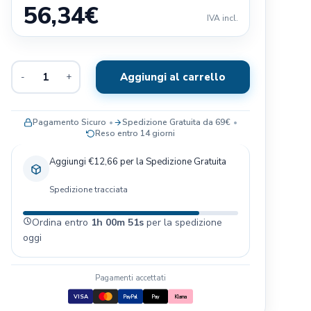
56,34
€
Exclusion
IVA incl.
Terra Canis
Il Pitbull
Aggiungi al carrello
-
+
Baldecchi
Nobby
JRS- PET CARE
Pagamento Sicuro
Spedizione Gratuita da 69€
Reso entro 14 giorni
Savic
Blue Sky Clayworks
Aggiungi €12,66 per la Spedizione Gratuita
Bayer
Spedizione tracciata
Ordina entro
1h 00m 50s
per la spedizione
oggi
Pagamenti accettati
VISA
PayPal
Pay
Klarna