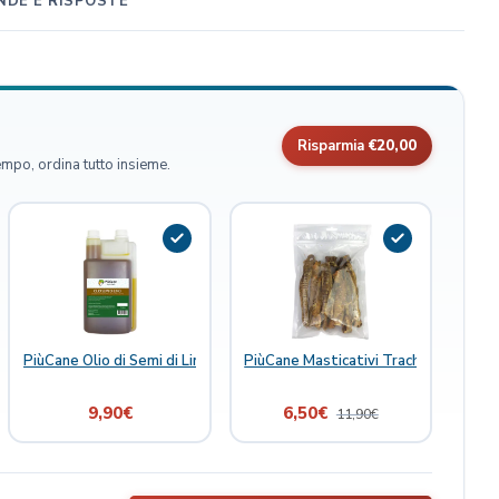
DE E RISPOSTE
Risparmia
€20,00
empo, ordina tutto insieme.
 Joint Boost 300 ml
PiùCane Olio di Semi di Lino
PiùCane Masticativi Trachea di Agnel
9,90
€
6,50
€
11,90
€