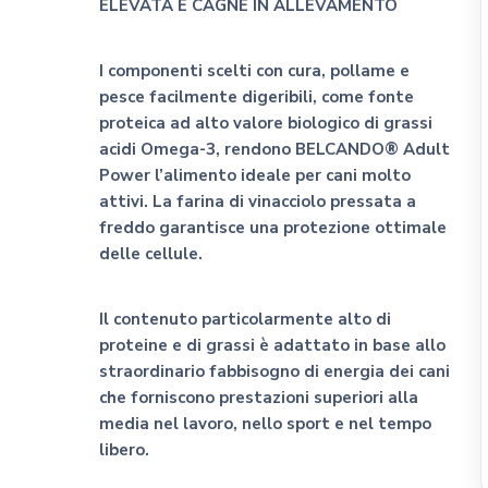
ELEVATA E CAGNE IN ALLEVAMENTO
CLIFFI CAT POPS
Dog&Dog
I componenti scelti con cura, pollame e
Julius K9
pesce facilmente digeribili, come fonte
proteica ad alto valore biologico di grassi
MSD Animal Health
acidi Omega-3, rendono BELCANDO® Adult
BWild
Power l’alimento ideale per cani molto
Whimzees
attivi. La farina di vinacciolo pressata a
Flamingo Pet Products
freddo garantisce una protezione ottimale
delle cellule.
Seresto
Bark Appeal Pet Product
Il contenuto particolarmente alto di
Exspot
proteine e di grassi è adattato in base allo
straordinario fabbisogno di energia dei cani
che forniscono prestazioni superiori alla
media nel lavoro, nello sport e nel tempo
libero.