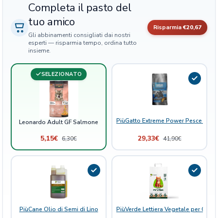
Completa il pasto del
t
i
tuo amico
Risparmia
€20,67
t
Gli abbinamenti consigliati dai nostri
à
esperti — risparmia tempo, ordina tutto
insieme.
SELEZIONATO
PiùGatto Extreme Power Pesce Bianc
Leonardo Adult GF Salmone
5,15
€
29,33
€
6,30
€
41,90
€
PiùCane Olio di Semi di Lino
PiùVerde Lettiera Vegetale per Gatti 