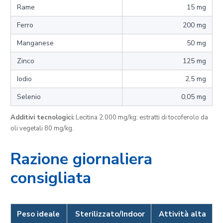
Rame
15 mg
Ferro
200 mg
Manganese
50 mg
Zinco
125 mg
Iodio
2,5 mg
Selenio
0,05 mg
Additivi tecnologici:
Lecitina 2.000 mg/kg; estratti di tocoferolo da
oli vegetali 80 mg/kg.
Razione giornaliera
consigliata
Peso ideale
Sterilizzato/Indoor
Attività alta