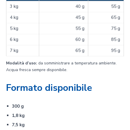
3 kg
40 g
55 g
4 kg
45 g
65 g
5 kg
55 g
75 g
6 kg
60 g
85 g
7 kg
65 g
95 g
Modalità d’uso:
da somministrare a temperatura ambiente.
Acqua fresca sempre disponibile.
Formato disponibile
300 g
1,8 kg
7,5 kg