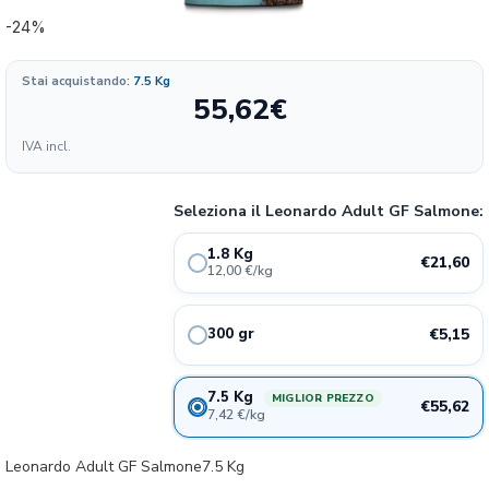
-24%
Stai acquistando:
7.5 Kg
55,62
€
Formato
IVA incl.
12.00
21.6€
1.8 kg
24%
€/KG
Seleziona il Leonardo Adult GF Salmone:
17.17
5.15€
300 gr
18%
1.8 Kg
€/KG
€21,60
12,00 €/kg
7.42
55.62€
7.5 kg
23%
€/KG
€5,15
300 gr
7.5 Kg
MIGLIOR PREZZO
€55,62
7,42 €/kg
Leonardo Adult GF Salmone7.5 Kg