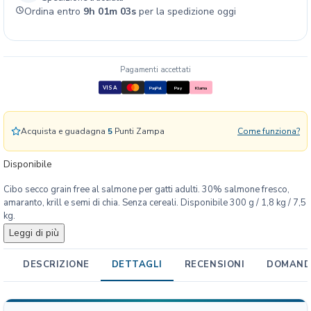
r
Ordina entro
9h 01m 02s
per la spedizione oggi
d
o
A
d
Pagamenti accettati
u
VISA
PayPal
Pay
Klarna
l
t
G
Acquista e guadagna
5
Punti Zampa
Come funziona?
F
S
Disponibile
a
l
Cibo secco grain free al salmone per gatti adulti. 30% salmone fresco,
m
amaranto, krill e semi di chia. Senza cereali. Disponibile 300 g / 1,8 kg / 7,5
o
kg.
n
Leggi di più
e
q
DESCRIZIONE
DETTAGLI
RECENSIONI
DOMANDE
u
a
n