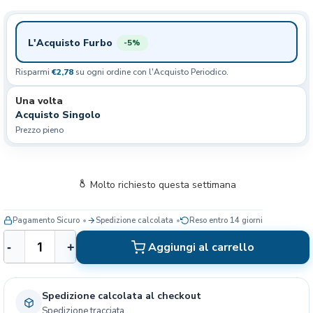
L'Acquisto Furbo
-5%
Risparmi
€2,78
su ogni ordine con l'Acquisto Periodico.
Una volta
Acquisto Singolo
Prezzo pieno
Molto richiesto questa settimana
Pagamento Sicuro
Spedizione calcolata
Reso entro 14 giorni
L
Aggiungi al carrello
-
+
e
o
n
Spedizione calcolata al checkout
a
Spedizione tracciata