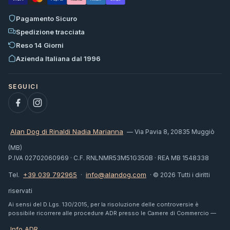
Pagamento Sicuro
Spedizione tracciata
Reso 14 Giorni
Azienda Italiana dal 1996
Alan Dog di Rinaldi Nadia Marianna
— Via Pavia 8, 20835 Muggiò
(MB)
P.IVA 02702060969 · C.F. RNLNMR53M51G350B · REA MB 1548338
+39 039 792965
info@alandog.com
Tel.
·
· © 2026 Tutti i diritti
riservati
Ai sensi del D.Lgs. 130/2015, per la risoluzione delle controversie è
possibile ricorrere alle procedure ADR presso le Camere di Commercio —
Info ADR