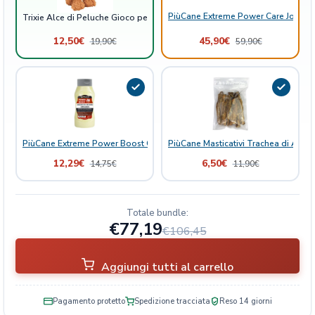
n
PiùCane Extreme Power Care Joint B
Trixie Alce di Peluche Gioco per Cani
t
i
12,50
€
45,90
€
19,90
€
59,90
€
t
à
PiùCane Extreme Power Boost Grasso di Pecora con Aglio
PiùCane Masticativi Trachea di Agne
12,29
€
6,50
€
14,75
€
11,90
€
Totale bundle:
€77,19
€106,45
Aggiungi tutti al carrello
Pagamento protetto
Spedizione tracciata
Reso 14 giorni