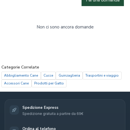
Non ci sono ancora domande
Categorie Correlate
Abbigliamento Cane
Cucce
Guinzaglieria
Trasportini e viaggio
Accessori Cane
Prodotti per Gatto
Spedizione Express
Spedizione gratuita a partire da 69€
Ordina al telefono