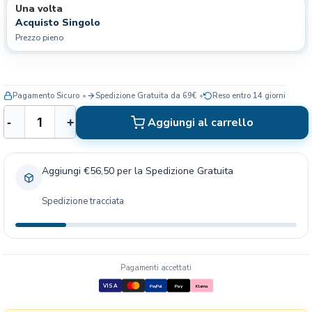
Una volta
Acquisto Singolo
Prezzo pieno
Pagamento Sicuro
Spedizione Gratuita da 69€
Reso entro 14 giorni
T
Aggiungi al carrello
-
+
r
i
x
Aggiungi €56,50 per la Spedizione Gratuita
i
e
Spedizione tracciata
A
l
c
e
d
Pagamenti accettati
i
VISA
PayPal
Pay
Klarna
P
e