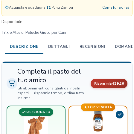
l
Acquista e guadagna
12
Punti Zampa
Come funziona?
u
c
Disponibile
h
Trixie Alce di Peluche Gioco per Cani
e
G
i
DESCRIZIONE
DETTAGLI
RECENSIONI
DOMANDE
o
c
o
Completa il pasto del
p
tuo amico
e
Risparmia
€29,26
r
Gli abbinamenti consigliati dai nostri
C
esperti — risparmia tempo, ordina tutto
insieme.
a
n
TOP VENDITA
i
SELEZIONATO
q
u
a