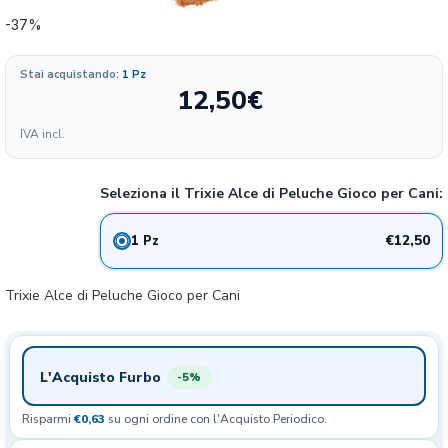
-37%
Stai acquistando:
1 Pz
12,50
€
Formato
IVA incl.
41.67
12.5€
1 pezzo
37%
€/KG
Seleziona il Trixie Alce di Peluche Gioco per Cani:
€12,50
1 Pz
Trixie Alce di Peluche Gioco per Cani
L'Acquisto Furbo
-5%
Risparmi
€0,63
su ogni ordine con l'Acquisto Periodico.