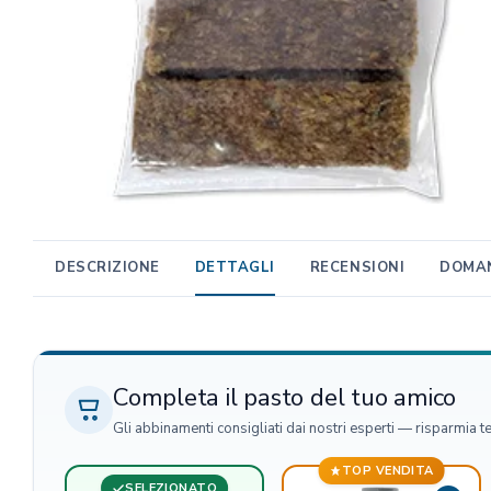
TRIBAL
Unica Gemma
TRIXIE
Beaphar
MIDLEE
TropiClean
Gemon
AlanDog
DESCRIZIONE
DETTAGLI
RECENSIONI
DOMAN
Hill's
Advantix
Completa il pasto del tuo amico
Gli abbinamenti consigliati dai nostri esperti — risparmia t
TOP VENDITA
SELEZIONATO