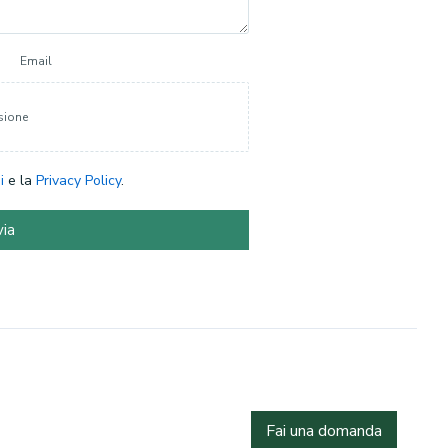
Email
sione
i
e la
Privacy Policy
.
via
Fai una domanda