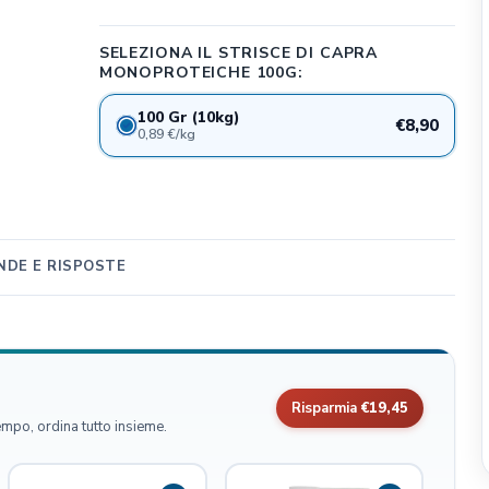
CLIFFI CAT POPS
SELEZIONA IL STRISCE DI CAPRA
Dog&Dog
MONOPROTEICHE 100G:
Julius K9
100 Gr (10kg)
MSD Animal Health
€8,90
0,89 €/kg
BWild
Whimzees
Flamingo Pet Products
Seresto
DE E RISPOSTE
Bark Appeal Pet Product
Exspot
Risparmia
€19,45
empo, ordina tutto insieme.