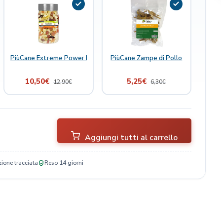
 Joint Boost 300 ml
PiùCane Extreme Power Natural Delights Mix Frutta
PiùCane Zampe di Pollo
10,50
€
5,25
€
12,90
€
6,30
€
Aggiungi tutti al carrello
ione tracciata
Reso 14 giorni