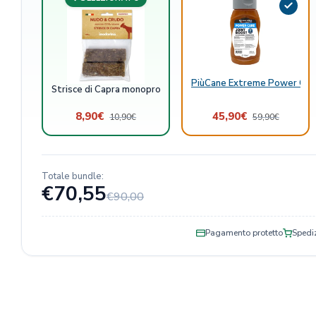
PiùCane Extreme Power Care
Strisce di Capra monoproteiche 100g
8,90
€
45,90
€
10,90
€
59,90
€
Totale bundle:
€70,55
€90,00
Pagamento protetto
Spediz