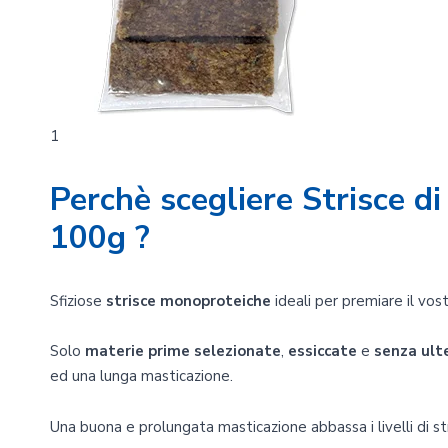
1
Perchè scegliere Strisce d
100g ?
Sfiziose
strisce monoproteiche
ideali per premiare il vo
Solo
materie
prime
selezionate
,
essiccate
e
senza ult
ed una lunga masticazione.
Una buona e prolungata masticazione abbassa i livelli di str