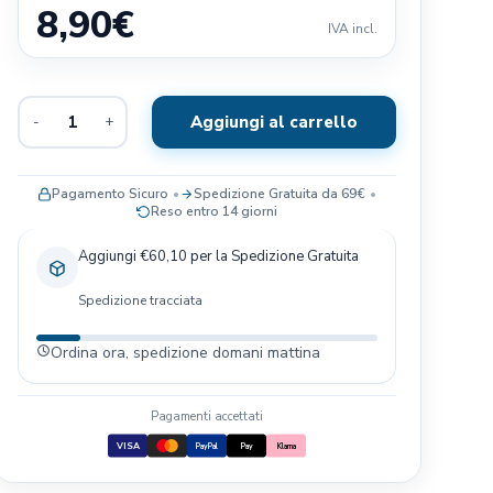
8,90
€
Exclusion
IVA incl.
Terra Canis
Il Pitbull
Aggiungi al carrello
-
+
Baldecchi
Nobby
JRS- PET CARE
Pagamento Sicuro
Spedizione Gratuita da 69€
Reso entro 14 giorni
Savic
Blue Sky Clayworks
Aggiungi €60,10 per la Spedizione Gratuita
Bayer
Spedizione tracciata
Ordina ora, spedizione domani mattina
Pagamenti accettati
VISA
PayPal
Pay
Klarna